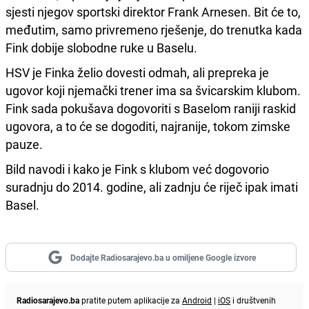
sjesti njegov sportski direktor Frank Arnesen. Bit će to,
međutim, samo privremeno rješenje, do trenutka kada
Fink dobije slobodne ruke u Baselu.
HSV je Finka želio dovesti odmah, ali prepreka je
ugovor koji njemački trener ima sa švicarskim klubom.
Fink sada pokušava dogovoriti s Baselom raniji raskid
ugovora, a to će se dogoditi, najranije, tokom zimske
pauze.
Bild navodi i kako je Fink s klubom već dogovorio
suradnju do 2014. godine, ali zadnju će riječ ipak imati
Basel.
Dodajte Radiosarajevo.ba u omiljene Google izvore
Radiosarajevo.ba
pratite putem aplikacije za
Android
|
iOS
i društvenih