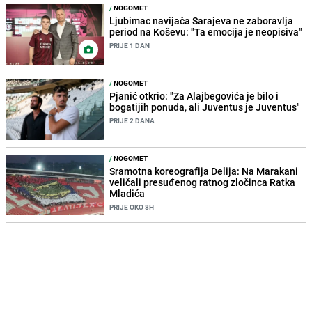
/
NOGOMET
Ljubimac navijača Sarajeva ne zaboravlja
period na Koševu: "Ta emocija je neopisiva"
PRIJE 1 DAN
/
NOGOMET
Pjanić otkrio: "Za Alajbegovića je bilo i
bogatijih ponuda, ali Juventus je Juventus"
PRIJE 2 DANA
/
NOGOMET
Sramotna koreografija Delija: Na Marakani
veličali presuđenog ratnog zločinca Ratka
Mladića
PRIJE OKO 8H