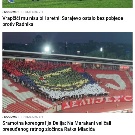
/
NOGOMET
I
PRIJE OKO 7H
Vrapčići mu nisu bili sretni: Sarajevo ostalo bez pobjede
protiv Radnika
/
NOGOMET
I
PRIJE OKO 8H
Sramotna koreografija Delija: Na Marakani veličali
presuđenog ratnog zločinca Ratka Mladića