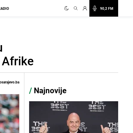
RADIO
90,2 FM
u
 Afrike
osarajevo.ba
/
Najnovije