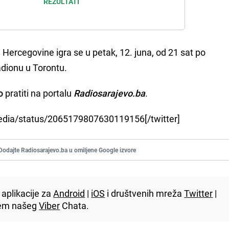
REZULTATI
ercegovine igra se u petak, 12. juna, od 21 sat po
dionu u Torontu.
o
pratiti na portalu
Radiosarajevo.ba
.
Media/status/2065179807630119156[/twitter]
Dodajte Radiosarajevo.ba u omiljene Google izvore
aplikacije za
Android
|
iOS
i društvenih mreža
Twitter
|
utem našeg
Viber
Chata.