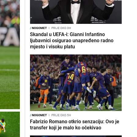
/
NOGOMET
I
PRIJE OKO 3H
Skandal u UEFA-i: Gianni Infantino
ljubavnici osigurao unapređeno radno
mjesto i visoku platu
/
NOGOMET
I
PRIJE OKO 5H
Fabrizio Romano otkrio senzaciju: Ovo je
transfer koji je malo ko očekivao