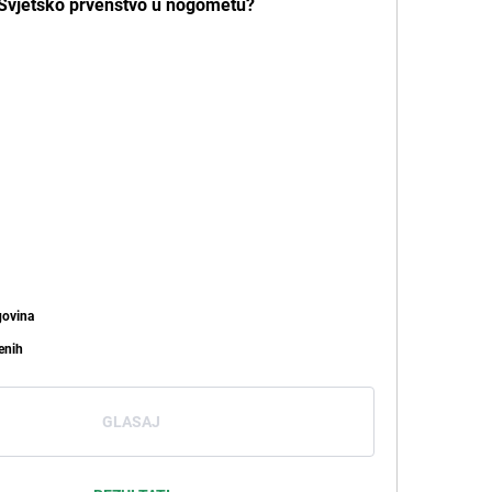
i Svjetsko prvenstvo u nogometu?
govina
enih
GLASAJ