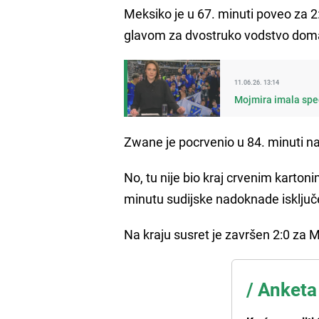
Meksiko je u 67. minuti poveo za 2
glavom za dvostruko vodstvo dom
11.06.26. 13:14
Mojmira imala spec
Zwane je pocrvenio u 84. minuti na
No, tu nije bio kraj crvenim karto
minutu sudijske nadoknade isključ
Na kraju susret je završen 2:0 za M
/
Anketa