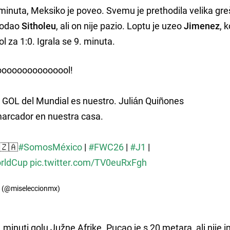
inuta, Meksiko je poveo. Svemu je prethodila velika gr
dodao
Sitholeu
, ali on nije pazio. Loptu je uzeo
Jimenez
, k
ol za 1:0. Igrala se 9. minuta.
oooooooooooooool!
r GOL del Mundial es nuestro. Julián Quiñones
marcador en nuestra casa.
 🇿🇦
#SomosMéxico
|
#FWC26
|
#J1
|
rldCup
pic.twitter.com/TV0euRxFgh
l (@miseleccionmx)
 minuti golu Južne Afrike. Pucao je s 20 metara, ali nije 