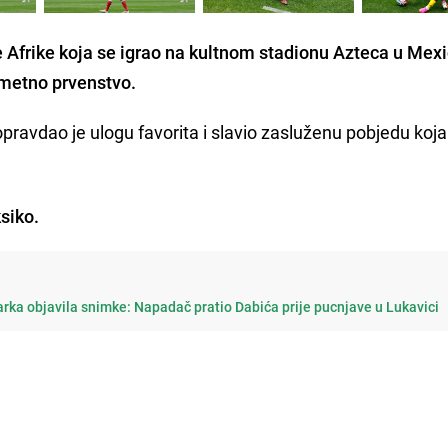
Afrike koja se igrao na kultnom stadionu Azteca u Mex
ometno prvenstvo.
pravdao je ulogu favorita i slavio zasluženu pobjedu koja
siko.
arka objavila snimke: Napadač pratio Dabića prije pucnjave u Lukavici