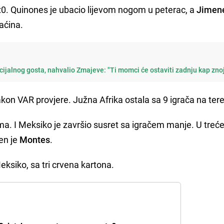
:0. Quinones je ubacio lijevom nogom u peterac, a
Jimen
aćina.
ijalnog gosta, nahvalio Zmajeve: "Ti momci će ostaviti zadnju kap zno
kon VAR provjere. Južna Afrika ostala sa 9 igrača na ter
nima. I Meksiko je završio susret sa igračem manje. U tre
en je
Montes
.
eksiko, sa tri crvena kartona.