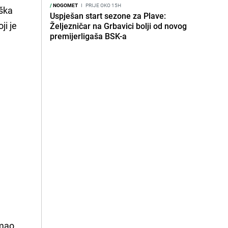
/
NOGOMET
I
PRIJE OKO 15H
eška
Uspješan start sezone za Plave:
oji je
Željezničar na Grbavici bolji od novog
premijerligaša BSK-a
imao