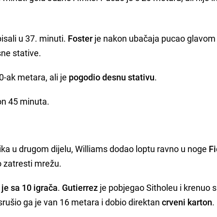
isali u 37. minuti.
Foster
je nakon ubačaja pucao glavom
sne stative.
0-ak metara, ali je
pogodio desnu stativu
.
on 45 minuta.
ka u drugom dijelu, Williams dodao loptu ravno u noge
F
o zatresti mrežu.
 je sa 10 igrača
.
Gutierrez
je pobjegao Sitholeu i krenuo
rušio ga je van 16 metara i dobio direktan
crveni karton
.