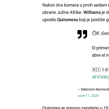
Nakon dva kornera u prvih sedam m
obrane Južne Afrike.
Williams
je 
uposlio
Quinonesu
koji je postiže g
⏱️8' ¡G
El prime
abre el 
🇲🇽 1-0
#FIFAWo
— Selección Naciona
June 11, 2026
Quinones je ponovo zaprijetio u 19.