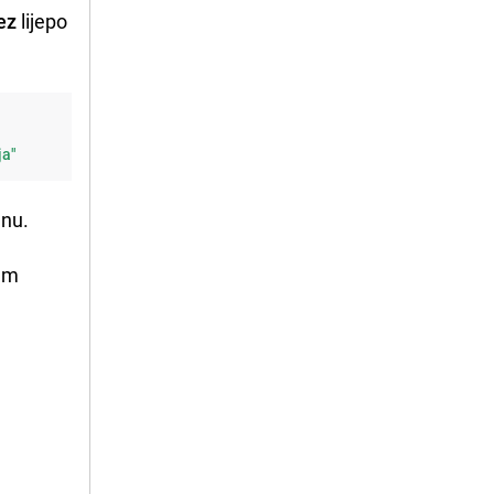
ez
lijepo
ja"
enu.
ćem