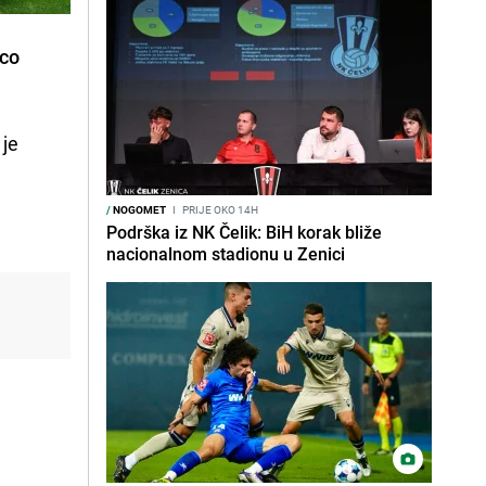
ico
 je
/
NOGOMET
I
PRIJE OKO 14H
Podrška iz NK Čelik: BiH korak bliže
nacionalnom stadionu u Zenici