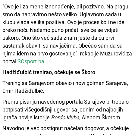
"Ovo je i za mene iznenađenje, ali pozitvno. Na pragu
smo da napravimo nešto veliko. Uglavnom sada u
klubu vlada velika pozitiva. Ovo je proces koji ne ide
preko noći. Nećemo puno pričati sve će se vidjeti
uskoro. Ono što već sada znam jeste da ću prvi
sastanak obaviti sa navijačima. Obećao sam da sa
njima idem na prvo gostovanje", rekao je Muzurović za
portal
SCsport.ba
.
Hadžiđulbić trenirao, očekuje se Škoro
Trening sa Sarajevom obavio i novi golman Sarajeva,
Emir Hadžiđulbić.
Prema pisanju navedenog portala Sarajevo bi trebalo
potpisati višegodišnji ugovor sa jednim od najboljih
igrača novije istorije
Bordo kluba
, Alenom Škorom.
Navodno je već postignut načelan dogovor, a očekuje