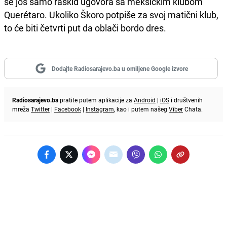
se još samo raskid ugovora sa meksičkim klubom
Querétaro. Ukoliko Škoro potpiše za svoj matični klub,
to će biti četvrti put da oblači bordo dres.
Dodajte Radiosarajevo.ba u omiljene Google izvore
Radiosarajevo.ba
pratite putem aplikacije za
Android
|
iOS
i društvenih
mreža
Twitter
|
Facebook
|
Instagram
, kao i putem našeg
Viber
Chata.