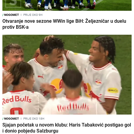
/
NOGOMET
I
PRIJE OKO 9H
Otvaranje nove sezone WWin lige BiH: Željezničar u duelu
protiv BSK-a
/
NOGOMET
I
PRIJE OKO 18H
Sjajan početak u novom klubu: Haris Tabaković postigao gol
i donio pobjedu Salzburgu