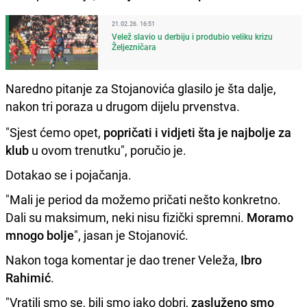
21.02.26. 16:51
Velež slavio u derbiju i produbio veliku krizu
Željezničara
Naredno pitanje za Stojanovića glasilo je šta dalje,
nakon tri poraza u drugom dijelu prvenstva.
"Sjest ćemo opet,
popričati i vidjeti šta je najbolje za
klub
u ovom trenutku", poručio je.
Dotakao se i pojačanja.
"Mali je period da možemo pričati nešto konkretno.
Dali su maksimum, neki nisu fizički spremni.
Moramo
mnogo bolje
", jasan je Stojanović.
Nakon toga komentar je dao trener Veleža,
Ibro
Rahimić
.
"Vratili smo se, bili smo jako dobri,
zasluženo smo