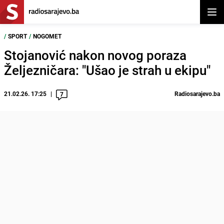
Otvor
/
SPORT
/
NOGOMET
Stojanović nakon novog poraza
Željezničara: "Ušao je strah u ekipu"
21.02.26. 17:25
Radiosarajevo.ba
7