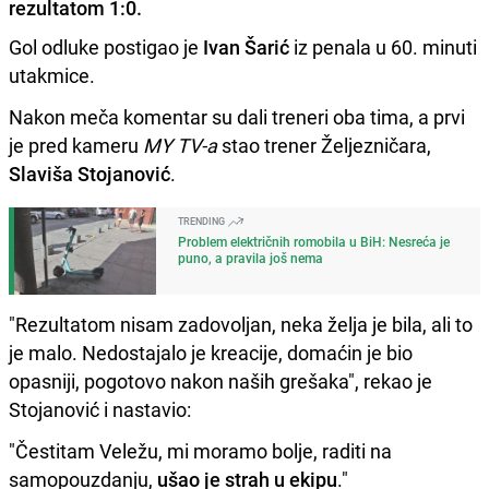
rezultatom 1:0.
Gol odluke postigao je
Ivan Šarić
iz penala u 60. minuti
utakmice.
Nakon meča komentar su dali treneri oba tima, a prvi
je pred kameru
MY TV-a
stao trener Željezničara,
Slaviša Stojanović
.
TRENDING
Problem električnih romobila u BiH: Nesreća je
puno, a pravila još nema
"Rezultatom nisam zadovoljan, neka želja je bila, ali to
je malo. Nedostajalo je kreacije, domaćin je bio
opasniji, pogotovo nakon naših grešaka", rekao je
Stojanović i nastavio:
"Čestitam Veležu, mi moramo bolje, raditi na
samopouzdanju,
ušao je strah u ekipu
."