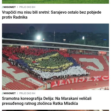
/
NOGOMET
I
PRIJE OKO 8H
Vrapčići mu nisu bili sretni: Sarajevo ostalo bez pobjede
protiv Radnika
/
NOGOMET
I
PRIJE OKO 9H
Sramotna koreografija Delija: Na Marakani veličali
presuđenog ratnog zločinca Ratka Mladića