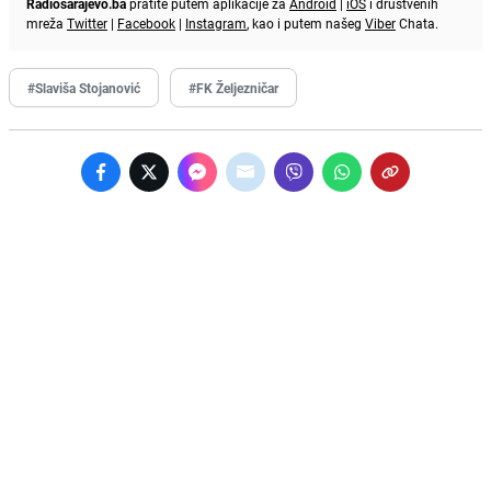
Radiosarajevo.ba
pratite putem aplikacije za
Android
|
iOS
i društvenih
mreža
Twitter
|
Facebook
|
Instagram
, kao i putem našeg
Viber
Chata.
#Slaviša Stojanović
#FK Željezničar