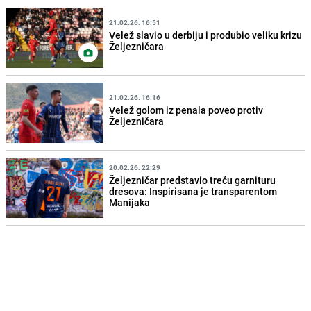
21.02.26. 16:51
Velež slavio u derbiju i produbio veliku krizu
Željezničara
21.02.26. 16:16
Velež golom iz penala poveo protiv
Željezničara
20.02.26. 22:29
Željezničar predstavio treću garnituru
dresova: Inspirisana je transparentom
Manijaka