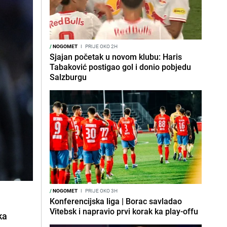
/
NOGOMET
I
PRIJE OKO 2H
Sjajan početak u novom klubu: Haris
Tabaković postigao gol i donio pobjedu
Salzburgu
/
NOGOMET
I
PRIJE OKO 3H
Konferencijska liga | Borac savladao
Vitebsk i napravio prvi korak ka play-offu
ka