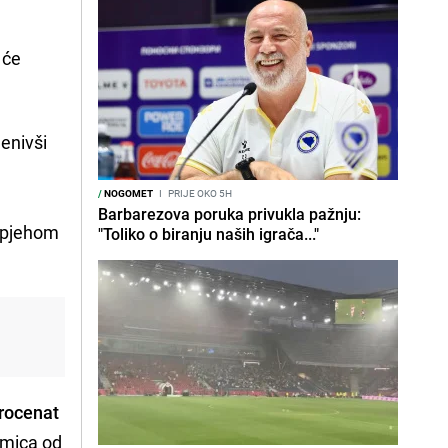
 će
ijenivši
/
NOGOMET
I
PRIJE OKO 5H
.
Barbarezova poruka privukla pažnju:
uspjehom
"Toliko o biranju naših igrača..."
procenat
kmica od