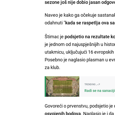
sezone još nije dobio jasan odgo
Naveo je kako ga očekuje sastana
odahnuti "
kada se raspetlja ova s
Štimac je
podsjetio na rezultate k
je jednom od najuspješnijih u histor
utakmicu, uključujući 16 evropskih
Posebno je naglasio plasman u evr
za klub.
TRENDING
Radi se na sanacij
Govoreći o prvenstvu, podsjetio je 
osvojenih bodova
. Naglasio je i 