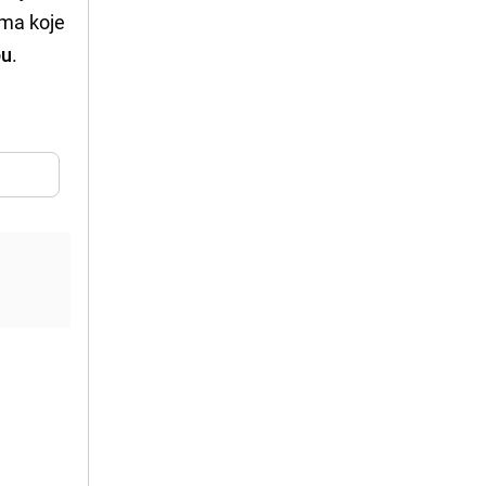
ima koje
bu
.