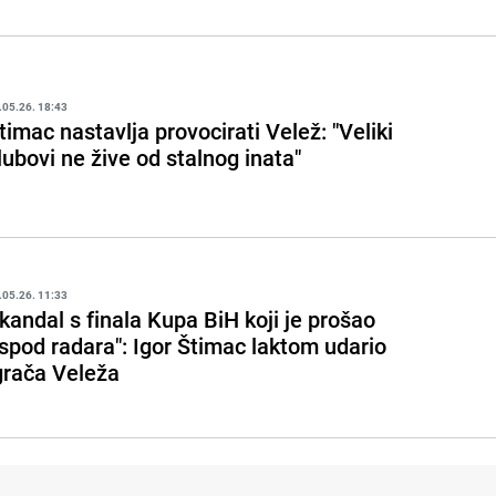
.05.26. 18:43
timac nastavlja provocirati Velež: "Veliki
lubovi ne žive od stalnog inata"
.05.26. 11:33
kandal s finala Kupa BiH koji je prošao
ispod radara": Igor Štimac laktom udario
grača Veleža