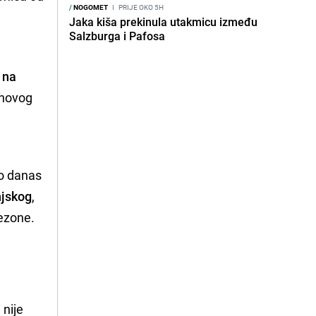
/
NOGOMET
I
PRIJE OKO 5H
Jaka kiša prekinula utakmicu između
Salzburga i Pafosa
 na
 novog
do danas
njskog
,
sezone.
 nije