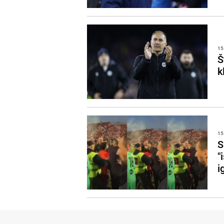
15
Š
k
15
S
"
i