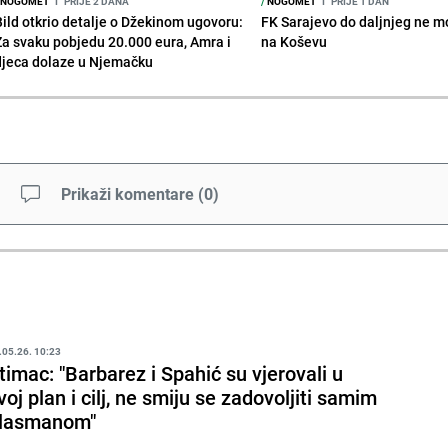
NOGOMET
I
PRIJE 2 DANA
/
NOGOMET
I
PRIJE 1 DAN
Bild otkrio detalje o Džekinom ugovoru:
FK Sarajevo do daljnjeg ne mo
Za svaku pobjedu 20.000 eura, Amra i
na Koševu
djeca dolaze u Njemačku
Prikaži komentare
(
0
)
.05.26. 10:23
timac: "Barbarez i Spahić su vjerovali u
voj plan i cilj, ne smiju se zadovoljiti samim
lasmanom"