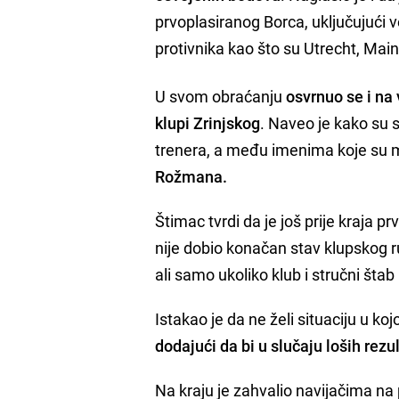
prvoplasiranog Borca, uključujući v
protivnika kao što su Utrecht, Main
U svom obraćanju
osvrnuo se i na
klupi Zrinjskog
. Naveo je kako su 
trenera, a među imenima koje su me
Rožmana.
Štimac tvrdi da je još prije kraja p
nije dobio konačan stav klupskog 
ali samo ukoliko klub i stručni šta
Istakao je da ne želi situaciju u ko
dodajući da bi u slučaju loših re
Na kraju je zahvalio navijačima na p