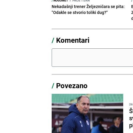
/
NOGOMET
I
PRIJE 1 DAN
/
Nekadašnji trener Željezničara se pita:
"Odakle se stvorio toliki dug?"
/
Komentari
/
Povezano
26
Š
s
p