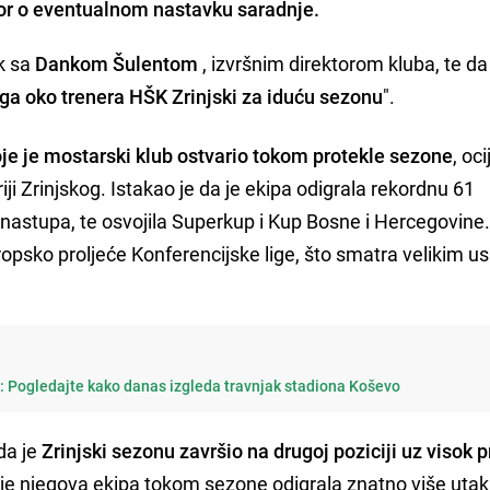
vor o eventualnom nastavku saradnje.
k sa
Dankom Šulentom
, izvršnim direktorom kluba, te da
aga oko trenera HŠK Zrinjski za iduću sezonu
".
oje je mostarski klub ostvario tokom protekle sezone
, oc
iji Zrinjskog. Istakao je da je ekipa odigrala rekordnu 61
 nastupa, te osvojila Superkup i Kup Bosne i Hercegovine
opsko proljeće Konferencijske lige, što smatra velikim 
i: Pogledajte kako danas izgleda travnjak stadiona Koševo
da je
Zrinjski sezonu završio na drugoj poziciji uz visok 
da je njegova ekipa tokom sezone odigrala znatno više uta