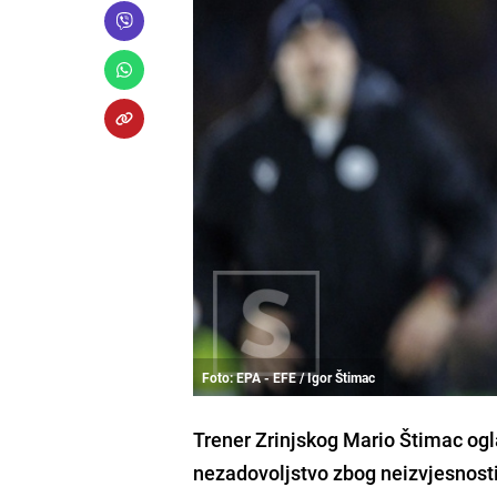
Foto: EPA - EFE / Igor Štimac
Trener Zrinjskog Mario Štimac ogl
nezadovoljstvo zbog neizvjesnosti