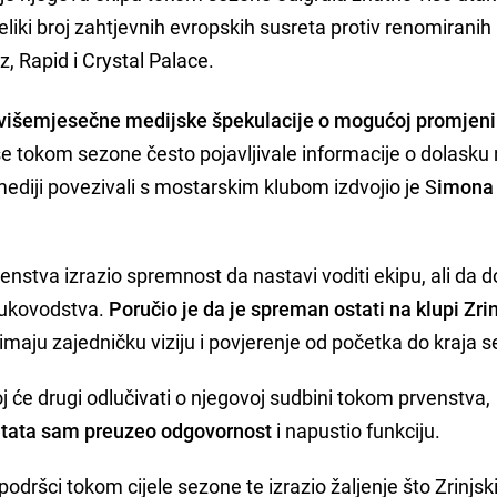
eliki broj zahtjevnih evropskih susreta protiv renomiranih
z, Rapid i Crystal Palace.
 višemjesečne medijske špekulacije o mogućoj promjeni
se tokom sezone često pojavljivale informacije o dolasku
diji povezivali s mostarskim klubom izdvojio je S
imona
rvenstva izrazio spremnost da nastavi voditi ekipu, ali da 
rukovodstva.
Poručio je da je spreman ostati na klupi Zri
b imaju zajedničku viziju i povjerenje od početka do kraja 
joj će drugi odlučivati o njegovoj sudbini tokom prvenstva,
zultata sam preuzeo odgovornost
i napustio funkciju.
odršci tokom cijele sezone te izrazio žaljenje što Zrinjski