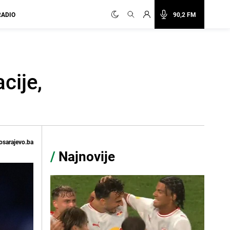
RADIO
90,2 FM
cije,
osarajevo.ba
/
Najnovije