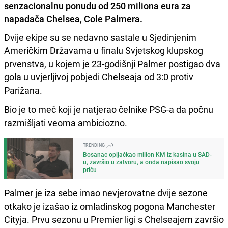
senzacionalnu ponudu od 250 miliona eura za
napadača Chelsea, Cole Palmera.
Dvije ekipe su se nedavno sastale u Sjedinjenim
Američkim Državama u finalu Svjetskog klupskog
prvenstva, u kojem je 23-godišnji Palmer postigao dva
gola u uvjerljivoj pobjedi Chelseaja od 3:0 protiv
Parižana.
Bio je to meč koji je natjerao čelnike PSG-a da počnu
razmišljati veoma ambiciozno.
TRENDING
Bosanac opljačkao milion KM iz kasina u SAD-
u, završio u zatvoru, a onda napisao svoju
priču
Palmer je iza sebe imao nevjerovatne dvije sezone
otkako je izašao iz omladinskog pogona Manchester
Cityja. Prvu sezonu u Premier ligi s Chelseajem završio