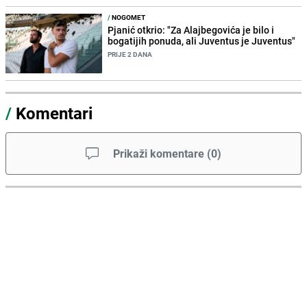
/
NOGOMET
Pjanić otkrio: "Za Alajbegovića je bilo i
bogatijih ponuda, ali Juventus je Juventus"
PRIJE 2 DANA
/
Komentari
Prikaži komentare
(
0
)