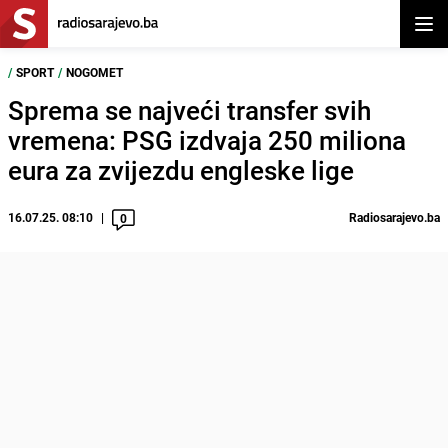
Otvor
/
SPORT
/
NOGOMET
Sprema se najveći transfer svih
vremena: PSG izdvaja 250 miliona
eura za zvijezdu engleske lige
16.07.25. 08:10
Radiosarajevo.ba
0