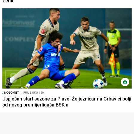
Zenici
/
NOGOMET
I
PRIJE OKO 15H
Uspješan start sezone za Plave: Željezničar na Grbavici bolji
od novog premijerligaša BSK-a