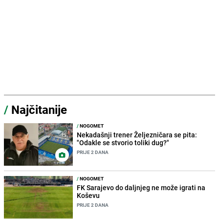
/
Najčitanije
/
NOGOMET
Nekadašnji trener Željezničara se pita:
"Odakle se stvorio toliki dug?"
PRIJE 2 DANA
/
NOGOMET
FK Sarajevo do daljnjeg ne može igrati na
Koševu
PRIJE 2 DANA