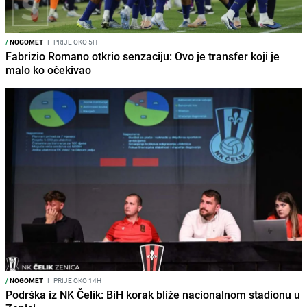
/
NOGOMET
I
PRIJE OKO 5H
Fabrizio Romano otkrio senzaciju: Ovo je transfer koji je
malo ko očekivao
/
NOGOMET
I
PRIJE OKO 14H
Podrška iz NK Čelik: BiH korak bliže nacionalnom stadionu u