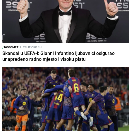
/
NOGOMET
I
PRIJE OKO 4H
Skandal u UEFA-i: Gianni Infantino ljubavnici osigurao
unapređeno radno mjesto i visoku platu