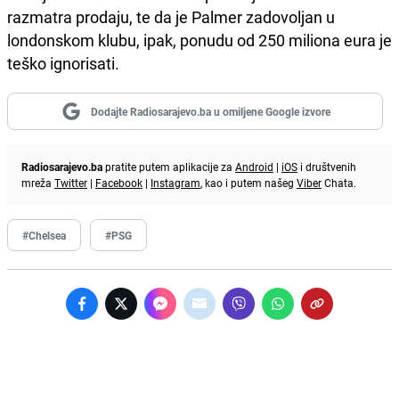
razmatra prodaju, te da je Palmer zadovoljan u
londonskom klubu, ipak, ponudu od 250 miliona eura je
teško ignorisati.
Dodajte Radiosarajevo.ba u omiljene Google izvore
Radiosarajevo.ba
pratite putem aplikacije za
Android
|
iOS
i društvenih
mreža
Twitter
|
Facebook
|
Instagram
, kao i putem našeg
Viber
Chata.
#Chelsea
#PSG