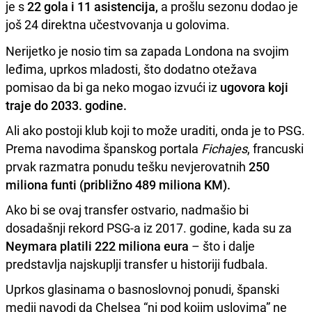
je s
22 gola i 11 asistencija,
a prošlu sezonu dodao je
još 24 direktna učestvovanja u golovima.
Nerijetko je nosio tim sa zapada Londona na svojim
leđima, uprkos mladosti, što dodatno otežava
pomisao da bi ga neko mogao izvući iz
ugovora koji
traje do 2033. godine.
Ali ako postoji klub koji to može uraditi, onda je to PSG.
Prema navodima španskog portala
Fichajes
, francuski
prvak razmatra ponudu tešku nevjerovatnih
250
miliona funti
(približno 489 miliona KM).
Ako bi se ovaj transfer ostvario, nadmašio bi
dosadašnji rekord PSG-a iz 2017. godine, kada su za
Neymara platili 222 miliona eura
– što i dalje
predstavlja najskuplji transfer u historiji fudbala.
Uprkos glasinama o basnoslovnoj ponudi, španski
medij navodi da Chelsea “ni pod kojim uslovima” ne