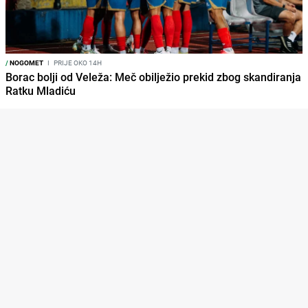
/
NOGOMET
I
PRIJE OKO 14H
Borac bolji od Veleža: Meč obilježio prekid zbog skandiranja
Ratku Mladiću