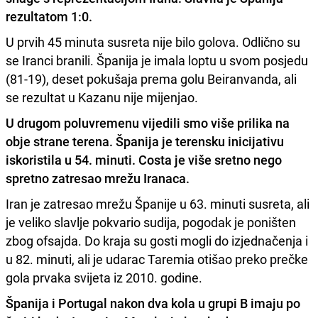
rezultatom 1:0.
U prvih 45 minuta susreta nije bilo golova. Odlično su
se Iranci branili. Španija je imala loptu u svom posjedu
(81-19), deset pokušaja prema golu Beiranvanda, ali
se rezultat u Kazanu nije mijenjao.
U drugom poluvremenu vijedili smo više prilika na
obje strane terena. Španija je terensku inicijativu
iskoristila u 54. minuti. Costa je više sretno nego
spretno zatresao mrežu Iranaca.
Iran je zatresao mrežu Španije u 63. minuti susreta, ali
je veliko slavlje pokvario sudija, pogodak je poništen
zbog ofsajda. Do kraja su gosti mogli do izjednačenja i
u 82. minuti, ali je udarac Taremia otišao preko prečke
gola prvaka svijeta iz 2010. godine.
Španija i Portugal nakon dva kola u grupi B imaju po