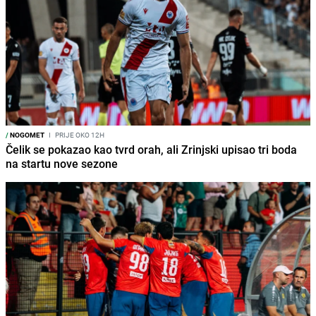
/
NOGOMET
I
PRIJE OKO 12H
Čelik se pokazao kao tvrd orah, ali Zrinjski upisao tri boda
na startu nove sezone