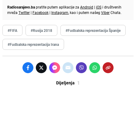
Radiosarajevo.ba
pratite putem aplikacije za
Android
|
iOS
i društvenih
mreža
Twitter
|
Facebook
|
Instagram
, kao i putem našeg
Viber
Chata.
#FIFA
#Rusija 2018
#Fudbalska reprezentacija Španije
#Fudbalska reprezentacija Irana
1
Dijeljenja