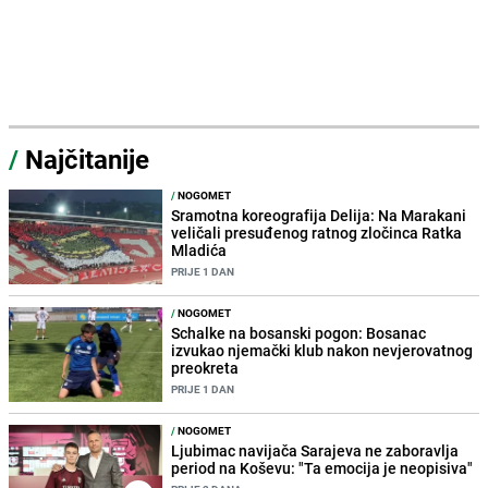
/
Najčitanije
/
NOGOMET
Sramotna koreografija Delija: Na Marakani
veličali presuđenog ratnog zločinca Ratka
Mladića
PRIJE 1 DAN
/
NOGOMET
Schalke na bosanski pogon: Bosanac
izvukao njemački klub nakon nevjerovatnog
preokreta
PRIJE 1 DAN
/
NOGOMET
Ljubimac navijača Sarajeva ne zaboravlja
period na Koševu: "Ta emocija je neopisiva"