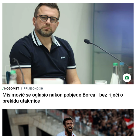
/
NOGOMET
I
PRIJE OKO 3H
Misimović se oglasio nakon pobjede Borca - bez riječi o
prekidu utakmice