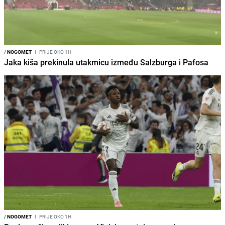
/
NOGOMET
I
PRIJE OKO 1H
Jaka kiša prekinula utakmicu između Salzburga i Pafosa
/
NOGOMET
I
PRIJE OKO 1H