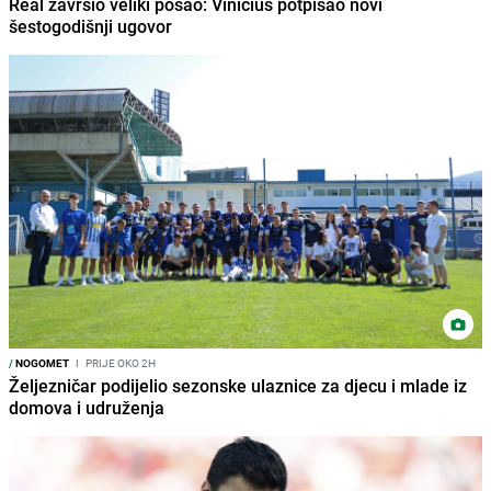
Real završio veliki posao: Vinicius potpisao novi
šestogodišnji ugovor
/
NOGOMET
I
PRIJE OKO 2H
Željezničar podijelio sezonske ulaznice za djecu i mlade iz
domova i udruženja