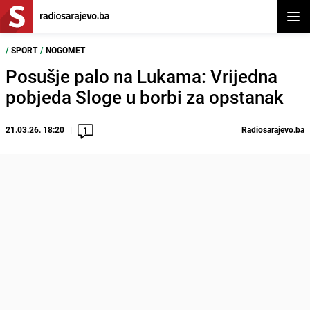
Otvor
/
SPORT
/
NOGOMET
Posušje palo na Lukama: Vrijedna
pobjeda Sloge u borbi za opstanak
21.03.26. 18:20
Radiosarajevo.ba
1