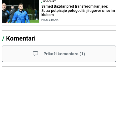
/
NOGOMET
Samed Baždar pred transferom karijere:
Sutra potpisuje petogodišnji ugovor s novim
klubom
PRIJE 2 DANA
/
Komentari
Prikaži komentare
(
1
)