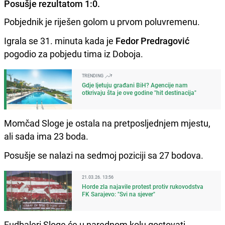
Posušje rezultatom 1:0.
Pobjednik je riješen golom u prvom poluvremenu.
Igrala se 31. minuta kada je
Fedor Predragović
pogodio za pobjedu tima iz Doboja.
TRENDING
Gdje ljetuju građani BiH? Agencije nam
otkrivaju šta je ove godine "hit destinacija"
Momčad Sloge je ostala na pretposljednjem mjestu,
ali sada ima 23 boda.
Posušje se nalazi na sedmoj poziciji sa 27 bodova.
21.03.26. 13:56
Horde zla najavile protest protiv rukovodstva
FK Sarajevo: "Svi na sjever"
Fudbaleri Sloge će u narednom kolu gostovati