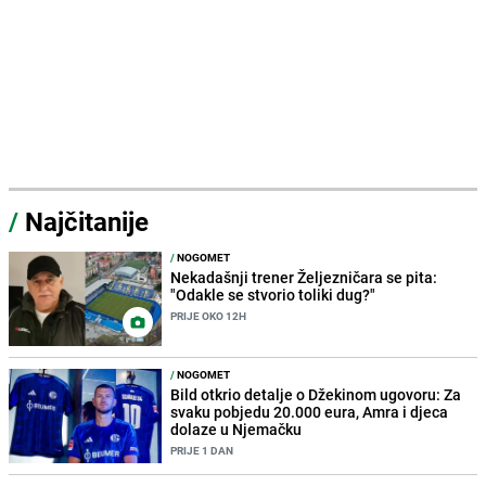
/
Najčitanije
/
NOGOMET
Nekadašnji trener Željezničara se pita:
"Odakle se stvorio toliki dug?"
PRIJE OKO 12H
/
NOGOMET
Bild otkrio detalje o Džekinom ugovoru: Za
svaku pobjedu 20.000 eura, Amra i djeca
dolaze u Njemačku
PRIJE 1 DAN