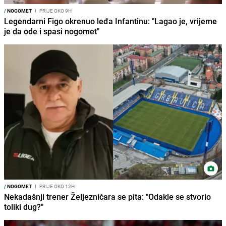
/
NOGOMET
I
PRIJE OKO 9H
Legendarni Figo okrenuo leđa Infantinu: "Lagao je, vrijeme
je da ode i spasi nogomet"
/
NOGOMET
I
PRIJE OKO 12H
Nekadašnji trener Željezničara se pita: "Odakle se stvorio
toliki dug?"