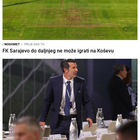
/
NOGOMET
I
PRIJE OKO 7H
FK Sarajevo do daljnjeg ne može igrati na Koševu