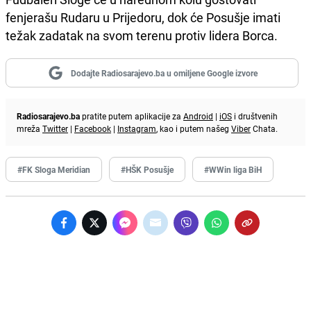
fenjerašu Rudaru u Prijedoru, dok će Posušje imati
težak zadatak na svom terenu protiv lidera Borca.
Dodajte Radiosarajevo.ba u omiljene Google izvore
Radiosarajevo.ba
pratite putem aplikacije za
Android
|
iOS
i društvenih
mreža
Twitter
|
Facebook
|
Instagram
, kao i putem našeg
Viber
Chata.
#FK Sloga Meridian
#HŠK Posušje
#WWin liga BiH