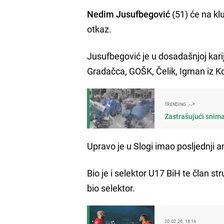
Nedim Jusufbegović
(51) će na kl
otkaz.
Jusufbegović je u dosadašnjoj karij
Gradačca, GOŠK, Čelik, Igman iz Ko
TRENDING
Zastrašujući snima
Upravo je u Slogi imao posljednji 
Bio je i selektor U17 BiH te član st
bio selektor.
20.02.26. 18:16