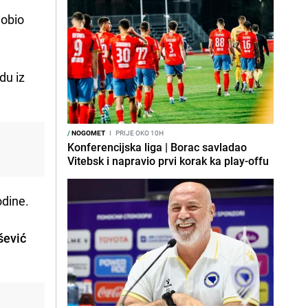
dobio
du iz
/
NOGOMET
I
PRIJE OKO 10H
Konferencijska liga | Borac savladao
Vitebsk i napravio prvi korak ka play-offu
odine.
šević