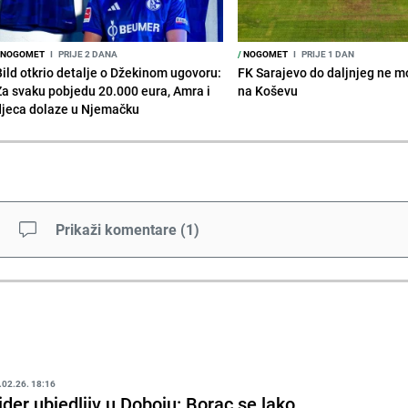
NOGOMET
I
PRIJE 2 DANA
/
NOGOMET
I
PRIJE 1 DAN
Bild otkrio detalje o Džekinom ugovoru:
FK Sarajevo do daljnjeg ne mo
Za svaku pobjedu 20.000 eura, Amra i
na Koševu
djeca dolaze u Njemačku
Prikaži komentare
(
1
)
.02.26. 18:16
ider ubjedljiv u Doboju: Borac se lako