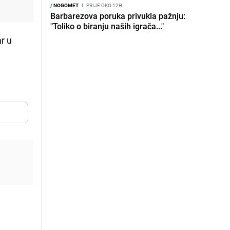
/
NOGOMET
I
PRIJE OKO 12H
Barbarezova poruka privukla pažnju:
"Toliko o biranju naših igrača..."
r u