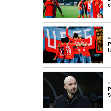
o
20
P
f
17
P
S