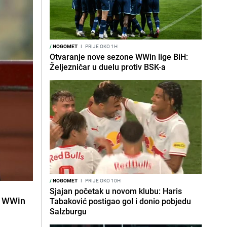
/
NOGOMET
I
PRIJE OKO 1H
Otvaranje nove sezone WWin lige BiH:
Željezničar u duelu protiv BSK-a
/
NOGOMET
I
PRIJE OKO 10H
Sjajan početak u novom klubu: Haris
la WWin
Tabaković postigao gol i donio pobjedu
Salzburgu