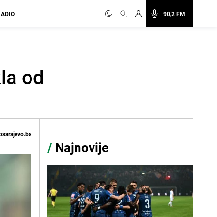
RADIO
90,2 FM
la od
osarajevo.ba
/
Najnovije