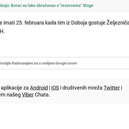
Doboju: Borac se lako obračunao s "rezervama" Sloge
e imati 25. februara kada tim iz Doboja gostuje Željezniča
iH.
Dodajte Radiosarajevo.ba u omiljene Google izvore
aplikacije za
Android
|
iOS
i društvenih mreža
Twitter
|
utem našeg
Viber
Chata.