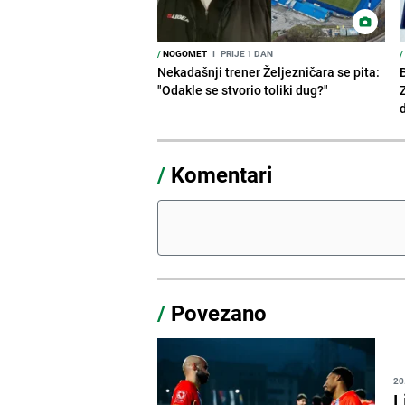
/
NOGOMET
I
PRIJE 1 DAN
/
Nekadašnji trener Željezničara se pita:
"Odakle se stvorio toliki dug?"
/
Komentari
/
Povezano
20
L