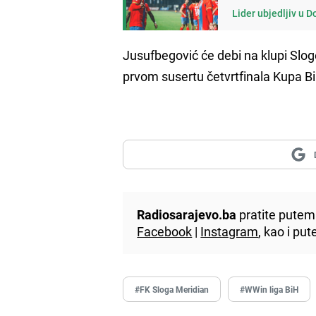
Lider ubjedljiv u 
Jusufbegović će debi na klupi Slog
prvom susertu četvrtfinala Kupa B
Radiosarajevo.ba
pratite putem 
Facebook
|
Instagram
, kao i p
#FK Sloga Meridian
#WWin liga BiH