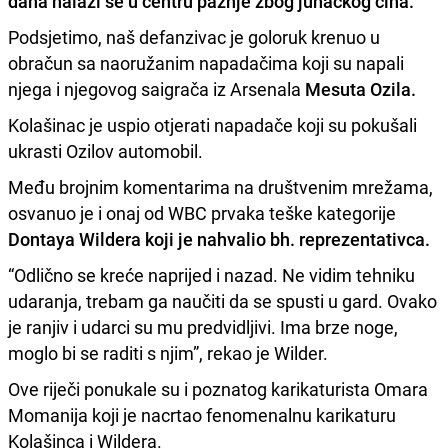
dana nalazi se u centru pažnje zbog junačkog čina.
Podsjetimo, naš defanzivac je goloruk krenuo u
obračun sa naoružanim napadačima koji su napali
njega i njegovog saigrača iz Arsenala
Mesuta Ozila.
Kolašinac je uspio otjerati napadače koji su pokušali
ukrasti Ozilov automobil.
Među brojnim komentarima na društvenim mrežama,
osvanuo je i onaj od WBC prvaka teške kategorije
Dontaya Wildera koji je nahvalio bh. reprezentativca.
“Odlično se kreće naprijed i nazad. Ne vidim tehniku
udaranja, trebam ga naučiti da se spusti u gard. Ovako
je ranjiv i udarci su mu predvidljivi. Ima brze noge,
moglo bi se raditi s njim”, rekao je Wilder.
Ove riječi ponukale su i poznatog karikaturista Omara
Momanija koji je nacrtao fenomenalnu karikaturu
Kolašinca i Wildera.