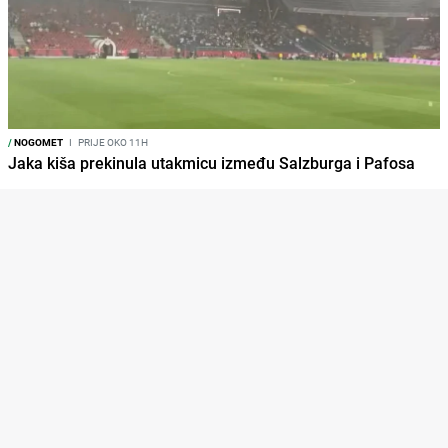
/
NOGOMET
I
PRIJE OKO 11H
Jaka kiša prekinula utakmicu između Salzburga i Pafosa