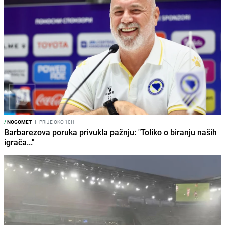
/
NOGOMET
I
PRIJE OKO 10H
Barbarezova poruka privukla pažnju: "Toliko o biranju naših
igrača..."