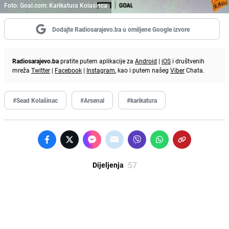
Foto: Goal.com: Karikatura Kolasinca
Dodajte Radiosarajevo.ba u omiljene Google izvore
Radiosarajevo.ba
pratite putem aplikacije za
Android
|
iOS
i društvenih
mreža
Twitter
|
Facebook
|
Instagram
, kao i putem našeg
Viber
Chata.
#Sead Kolašinac
#Arsenal
#karikatura
57
Dijeljenja