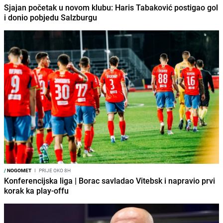
Sjajan početak u novom klubu: Haris Tabaković postigao gol
i donio pobjedu Salzburgu
/
NOGOMET
I
PRIJE OKO 8H
Konferencijska liga | Borac savladao Vitebsk i napravio prvi
korak ka play-offu