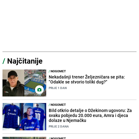
/
Najčitanije
/
NOGOMET
Nekadašnji trener Željezničara se pita:
"Odakle se stvorio toliki dug?"
PRIJE 1 DAN
/
NOGOMET
Bild otkrio detalje o Džekinom ugovoru: Za
svaku pobjedu 20.000 eura, Amra i djeca
dolaze u Njemačku
PRIJE 2 DANA
/
NOGOMET