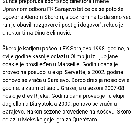
Sunce preporuka sportskog direktora i mene
Upravnom odboru FK Sarajevo bit će da se potpiše
ugovor s Alenom Škorom, s obzirom na to da smo već
ranije obavili razgovore i postigli dogovor", rekao je
direktor tima Dino Selimović.
Škoro je karijeru počeo u FK Sarajevo 1998. godine, a
dvije godine kasnije odlazi u Olimpiju iz Ljubljane
odakle je proslijeđen u Marseille. Godinu dana je
proveo na posudbi u ekipi Servette, a 2002. godine
ponovo se vraća u Sarajevo. Bordo dres je nosio dvije
godine, a zatim otišao u Grazer, a u sezoni 2007-08
nosio je dres Rijeke. Godinu dana proveo je i u ekipi
Jagiellonia Białystok, a 2009. ponovo se vraća u
Sarajevo. Nakon sezone provedene na Koševu, Škoro
odlazi u Meksiko gdje igra za Querétaro.