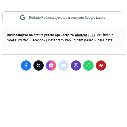
Dodajte Radiosarajevo.ba u omiljene Google izvore
Radiosarajevo.ba
pratite putem aplikacije za
Android
|
iOS
i društvenih
mreža
Twitter
|
Facebook
|
Instagram
, kao i putem našeg
Viber
Chata.