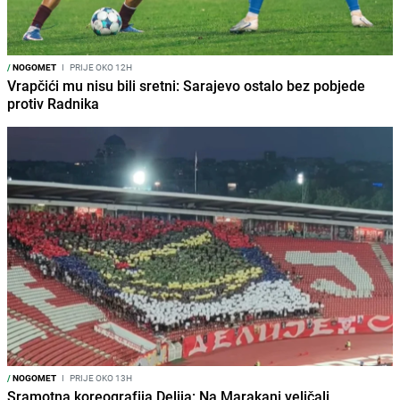
/
NOGOMET
I
PRIJE OKO 12H
Vrapčići mu nisu bili sretni: Sarajevo ostalo bez pobjede
protiv Radnika
/
NOGOMET
I
PRIJE OKO 13H
Sramotna koreografija Delija: Na Marakani veličali