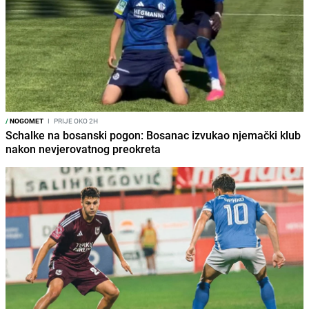
/
NOGOMET
I
PRIJE OKO 2H
Schalke na bosanski pogon: Bosanac izvukao njemački klub
nakon nevjerovatnog preokreta