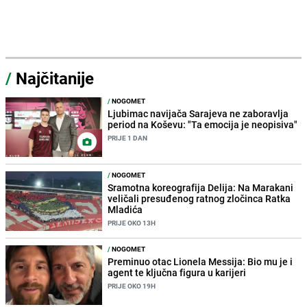
/
Najčitanije
/
NOGOMET
Ljubimac navijača Sarajeva ne zaboravlja
period na Koševu: "Ta emocija je neopisiva"
PRIJE 1 DAN
/
NOGOMET
Sramotna koreografija Delija: Na Marakani
veličali presuđenog ratnog zločinca Ratka
Mladića
PRIJE OKO 13H
/
NOGOMET
Preminuo otac Lionela Messija: Bio mu je i
agent te ključna figura u karijeri
PRIJE OKO 19H