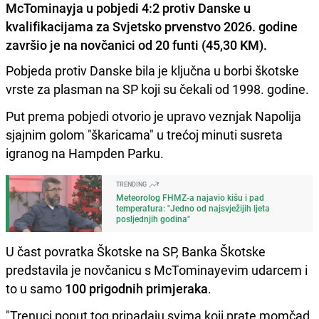
McTominayja u pobjedi 4:2 protiv Danske u
kvalifikacijama za Svjetsko prvenstvo 2026. godine
završio je na novčanici od 20 funti (45,30 KM).
Pobjeda protiv Danske bila je ključna u borbi škotske
vrste za plasman na SP koji su čekali od 1998. godine.
Put prema pobjedi otvorio je upravo veznjak Napolija
sjajnim golom "škaricama" u trećoj minuti susreta
igranog na Hampden Parku.
TRENDING
Meteorolog FHMZ-a najavio kišu i pad
temperatura: "Jedno od najsvježijih ljeta
posljednjih godina"
U čast povratka Škotske na SP, Banka Škotske
predstavila je novčanicu s McTominayevim udarcem i
to u samo
100 prigodnih primjeraka
.
"Trenuci poput tog pripadaju svima koji prate momčad,