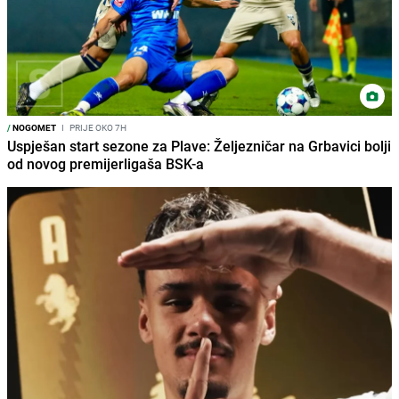
/
NOGOMET
I
PRIJE OKO 7H
Uspješan start sezone za Plave: Željezničar na Grbavici bolji
od novog premijerligaša BSK-a