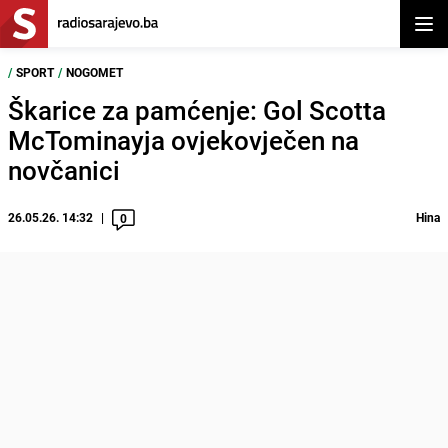
Otvor
/
SPORT
/
NOGOMET
Škarice za pamćenje: Gol Scotta
McTominayja ovjekovječen na
novčanici
26.05.26. 14:32
Hina
0