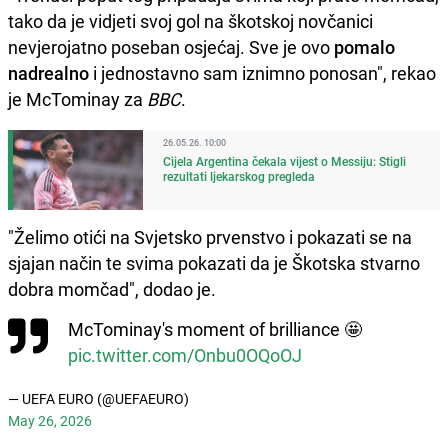
tako da je vidjeti svoj gol na škotskoj novčanici
nevjerojatno poseban osjećaj. Sve je ovo
pomalo
nadrealno
i jednostavno sam iznimno ponosan", rekao
je McTominay za
BBC
.
26.05.26. 10:00
Cijela Argentina čekala vijest o Messiju: Stigli
rezultati ljekarskog pregleda
"Želimo otići na Svjetsko prvenstvo i pokazati se na
sjajan način te svima pokazati da je Škotska stvarno
dobra momčad", dodao je.
McTominay's moment of brilliance 🤩
pic.twitter.com/Onbu0OQoOJ
— UEFA EURO (@UEFAEURO)
May 26, 2026