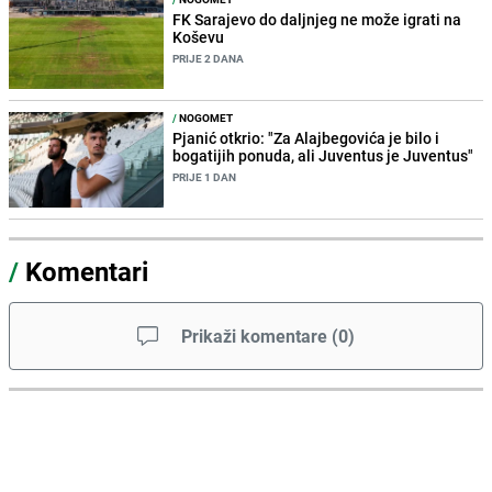
FK Sarajevo do daljnjeg ne može igrati na
Koševu
PRIJE 2 DANA
/
NOGOMET
Pjanić otkrio: "Za Alajbegovića je bilo i
bogatijih ponuda, ali Juventus je Juventus"
PRIJE 1 DAN
/
Komentari
Prikaži komentare
(
0
)