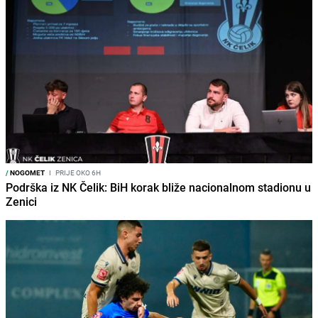
/
NOGOMET
I
PRIJE OKO 6H
Podrška iz NK Čelik: BiH korak bliže nacionalnom stadionu u
Zenici