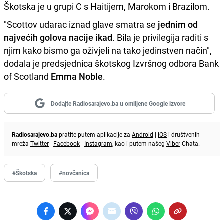
Škotska je u grupi C s Haitijem, Marokom i Brazilom.
"Scottov udarac iznad glave smatra se
jednim od
najvećih golova nacije ikad
. Bila je privilegija raditi s
njim kako bismo ga oživjeli na tako jedinstven način",
dodala je predsjednica škotskog Izvršnog odbora Bank
of Scotland
Emma Noble
.
Dodajte Radiosarajevo.ba u omiljene Google izvore
Radiosarajevo.ba
pratite putem aplikacije za
Android
|
iOS
i društvenih
mreža
Twitter
|
Facebook
|
Instagram
, kao i putem našeg
Viber
Chata.
#Škotska
#novčanica