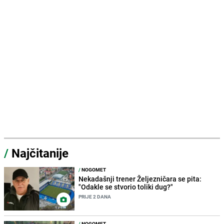
/
Najčitanije
/
NOGOMET
Nekadašnji trener Željezničara se pita:
"Odakle se stvorio toliki dug?"
PRIJE 2 DANA
/
NOGOMET