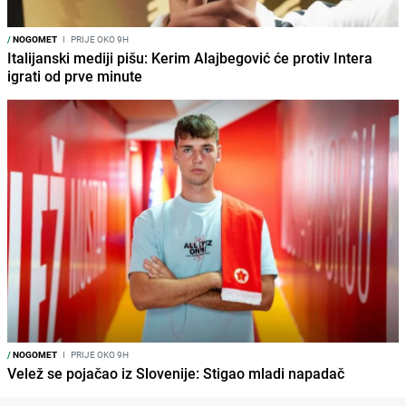
/
NOGOMET
I
PRIJE OKO 9H
Italijanski mediji pišu: Kerim Alajbegović će protiv Intera
igrati od prve minute
/
NOGOMET
I
PRIJE OKO 9H
Velež se pojačao iz Slovenije: Stigao mladi napadač