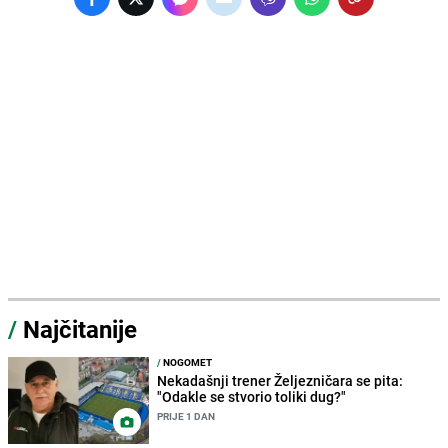
/
Najčitanije
/
NOGOMET
Nekadašnji trener Željezničara se pita:
"Odakle se stvorio toliki dug?"
PRIJE 1 DAN