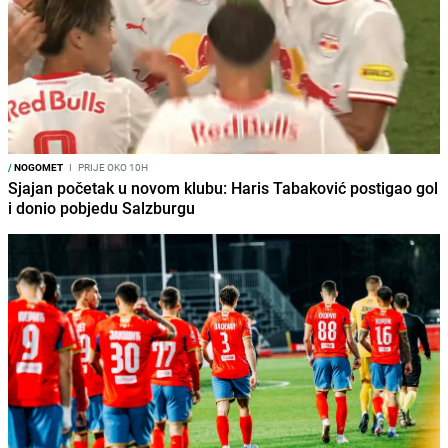
/
NOGOMET
I
PRIJE OKO 10H
Sjajan početak u novom klubu: Haris Tabaković postigao gol
i donio pobjedu Salzburgu