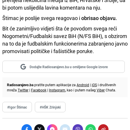
prenijela nekolicina medija iz BiH, Hrvatske i Srbije, da
bi potom uslijedila lavina komentara na nju.
Štimac je poslije svega reagovao i
obrisao objavu.
Bit će zanimljivo vidjeti šta će povodom svega reći
Nogometni/Fudbalski savez BiH (N/FS BiH), s obzirom
na to da je fudbalskim funkcionerima zabranjeno javno
promovisati političke i fašističke poruke.
Dodajte Radiosarajevo.ba u omiljene Google izvore
Radiosarajevo.ba
pratite putem aplikacije za
Android
|
iOS
i društvenih
mreža
Twitter
|
Facebook
|
Instagram
, kao i putem našeg
Viber
Chata.
#Igor Štimac
#HŠK Zrinjski