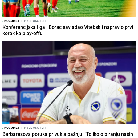
/
NOGOMET
I
PRIJE OKO 10H
Konferencijska liga | Borac savladao Vitebsk i napravio prvi
korak ka play-offu
/
NOGOMET
I
PRIJE OKO 12H
Barbarezova poruka privukla pažnju: "Toliko o biranju naših