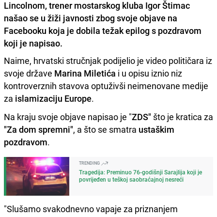
Lincolnom, trener mostarskog kluba Igor Štimac
našao se u žiži javnosti zbog svoje objave na
Facebooku koja je dobila težak epilog s pozdravom
koji je napisao.
Naime, hrvatski stručnjak podijelio je video političara iz
svoje države
Marina Miletića
i u opisu iznio niz
kontroverznih stavova optuživši neimenovane medije
za
islamizaciju Europe
.
Na kraju svoje objave napisao je "
ZDS"
što je kratica za
"Za dom spremni"
, a što se smatra
ustaškim
pozdravom
.
TRENDING
Tragedija: Preminuo 76-godišnji Sarajlija koji je
povrijeđen u teškoj saobraćajnoj nesreći
"Slušamo svakodnevno vapaje za priznanjem