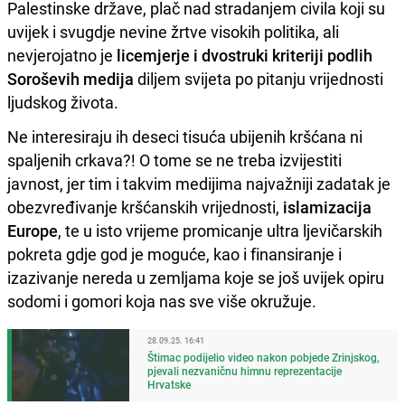
Palestinske države, plač nad stradanjem civila koji su
uvijek i svugdje nevine žrtve visokih politika, ali
nevjerojatno je
licemjerje i dvostruki kriteriji
podlih
Soroševih medija
diljem svijeta po pitanju vrijednosti
ljudskog života.
Ne interesiraju ih deseci tisuća ubijenih kršćana ni
spaljenih crkava?! O tome se ne treba izvijestiti
javnost, jer tim i takvim medijima najvažniji zadatak je
obezvređivanje kršćanskih vrijednosti,
islamizacija
Europe
, te u isto vrijeme promicanje ultra ljevičarskih
pokreta gdje god je moguće, kao i finansiranje i
izazivanje nereda u zemljama koje se još uvijek opiru
sodomi i gomori koja nas sve više okružuje.
28.09.25. 16:41
Štimac podijelio video nakon pobjede Zrinjskog,
pjevali nezvaničnu himnu reprezentacije
Hrvatske