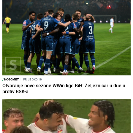
/
NOGOMET
I
PRIJE OKO 1H
Otvaranje nove sezone WWin lige BiH: Željezničar u duelu
protiv BSK-a