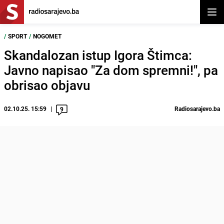
Otvor
/
SPORT
/
NOGOMET
Skandalozan istup Igora Štimca:
Javno napisao "Za dom spremni!", pa
obrisao objavu
02.10.25. 15:59
Radiosarajevo.ba
9