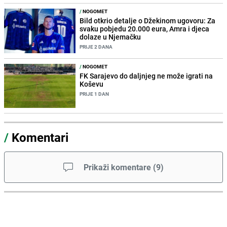
/
NOGOMET
Bild otkrio detalje o Džekinom ugovoru: Za
svaku pobjedu 20.000 eura, Amra i djeca
dolaze u Njemačku
PRIJE 2 DANA
/
NOGOMET
FK Sarajevo do daljnjeg ne može igrati na
Koševu
PRIJE 1 DAN
/
Komentari
Prikaži komentare
(
9
)