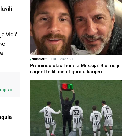
lavili
je Vidić
ike
la
/
NOGOMET
I
PRIJE OKO 15H
Preminuo otac Lionela Messija: Bio mu je
i agent te ključna figura u karijeri
arajevo
o
agula