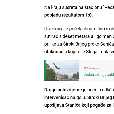
Na kraju susreta na stadionu "Pecar
pobjedu rezultatom 1:0.
Utakmica je počela dinamično s obje
šutirao s deset metara ali golman Ši
prilike za Široki Brijeg preko Senića
utakmice
u kojem je Sloga imala ve
TRENDING
Jedan od najatrakt
Drugo poluvrijeme
je počelo odlič
intervenisao na golu.
Široki Brijeg
upošljava Stanića koji pogađa za 