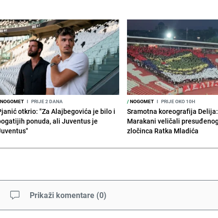
NOGOMET
I
PRIJE 2 DANA
/
NOGOMET
I
PRIJE OKO 10H
janić otkrio: "Za Alajbegovića je bilo i
Sramotna koreografija Delija
bogatijih ponuda, ali Juventus je
Marakani veličali presuđeno
Juventus"
zločinca Ratka Mladića
Prikaži komentare
(
0
)