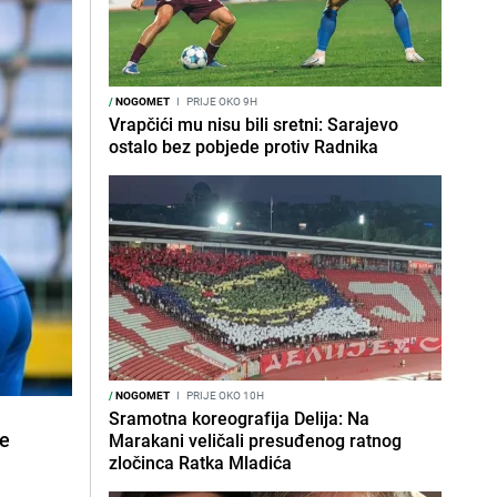
/
NOGOMET
I
PRIJE OKO 9H
Vrapčići mu nisu bili sretni: Sarajevo
ostalo bez pobjede protiv Radnika
/
NOGOMET
I
PRIJE OKO 10H
Sramotna koreografija Delija: Na
ne
Marakani veličali presuđenog ratnog
zločinca Ratka Mladića