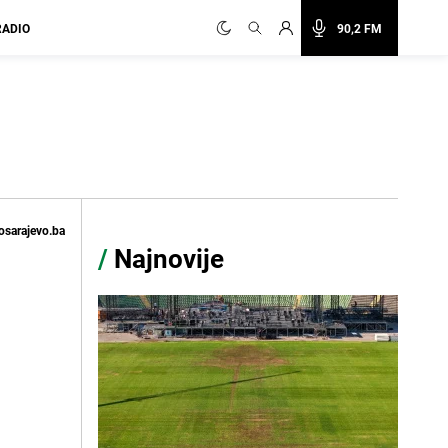
RADIO
90,2 FM
osarajevo.ba
/
Najnovije