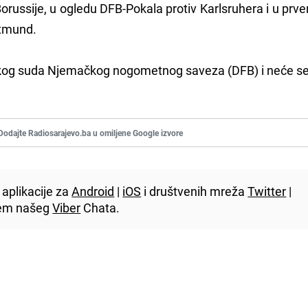
russije, u ogledu DFB-Pokala protiv Karlsruhera i u prv
rtmund.
skog suda Njemačkog nogometnog saveza (DFB) i neće se ž
Dodajte Radiosarajevo.ba u omiljene Google izvore
aplikacije za
Android
|
iOS
i društvenih mreža
Twitter
|
utem našeg
Viber
Chata.