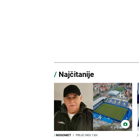
/
Najčitanije
/
NOGOMET
I
PRIJE OKO 13H
/