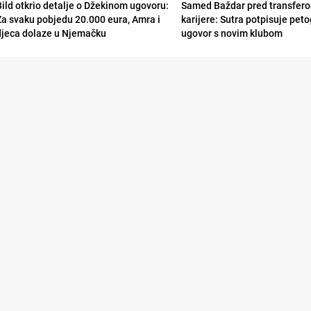
Bild otkrio detalje o Džekinom ugovoru:
Samed Baždar pred transfer
Za svaku pobjedu 20.000 eura, Amra i
karijere: Sutra potpisuje peto
djeca dolaze u Njemačku
ugovor s novim klubom