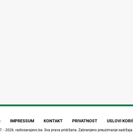
G
IMPRESSUM
KONTAKT
PRIVATNOST
USLOVI KOR
7. - 2026.
radiosarajevo.ba
. Sva prava pridržana. Zabranjeno preuzimanje sadržaja