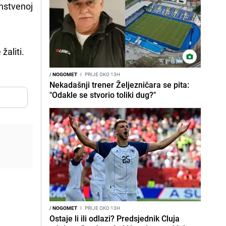
enstvenoj
aliti.
/
NOGOMET
I
PRIJE OKO 13H
Nekadašnji trener Željezničara se pita:
"Odakle se stvorio toliki dug?"
/
NOGOMET
I
PRIJE OKO 13H
Ostaje li ili odlazi? Predsjednik Cluja