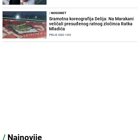
/
NOGOMET
Sramotna koreografija Delija: Na Marakani
veličali presuđenog ratnog zločinca Ratka
Mladića
PRIJE OKO 10H
/
Najnovije