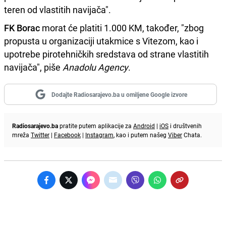
teren od vlastitih navijača".
FK Borac
morat će platiti 1.000 KM, također, "zbog
propusta u organizaciji utakmice s Vitezom, kao i
upotrebe pirotehničkih sredstava od strane vlastitih
navijača", piše
Anadolu Agency
.
Dodajte Radiosarajevo.ba u omiljene Google izvore
Radiosarajevo.ba
pratite putem aplikacije za
Android
|
iOS
i društvenih
mreža
Twitter
|
Facebook
|
Instagram
, kao i putem našeg
Viber
Chata.