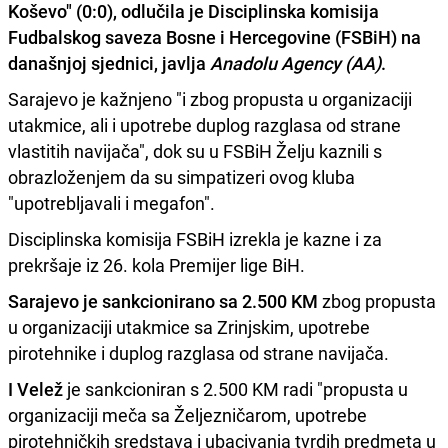
Koševo" (0:0), odlučila je Disciplinska komisija
Fudbalskog saveza Bosne i Hercegovine (FSBiH) na
današnjoj sjednici, javlja
Anadolu Agency (AA)
.
Sarajevo je kažnjeno "i zbog propusta u organizaciji
utakmice, ali i upotrebe duplog razglasa od strane
vlastitih navijača", dok su u FSBiH Želju kaznili s
obrazloženjem da su simpatizeri ovog kluba
"upotrebljavali i megafon".
Disciplinska komisija FSBiH izrekla je kazne i za
prekršaje iz 26. kola Premijer lige BiH.
Sarajevo je sankcionirano sa 2.500 KM
zbog propusta
u organizaciji utakmice sa Zrinjskim, upotrebe
pirotehnike i duplog razglasa od strane navijača.
I Velež
je sankcioniran s 2.500 KM radi "propusta u
organizaciji meča sa Željezničarom, upotrebe
pirotehničkih sredstava i ubacivanja tvrdih predmeta u