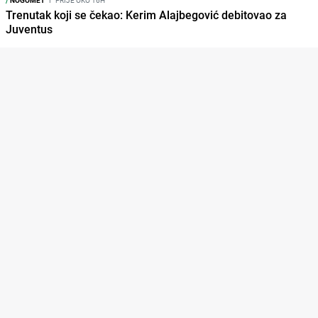
/
NOGOMET
I
PRIJE OKO 16H
Trenutak koji se čekao: Kerim Alajbegović debitovao za
Juventus