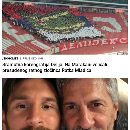
/
NOGOMET
I
PRIJE OKO 10H
Sramotna koreografija Delija: Na Marakani veličali
presuđenog ratnog zločinca Ratka Mladića