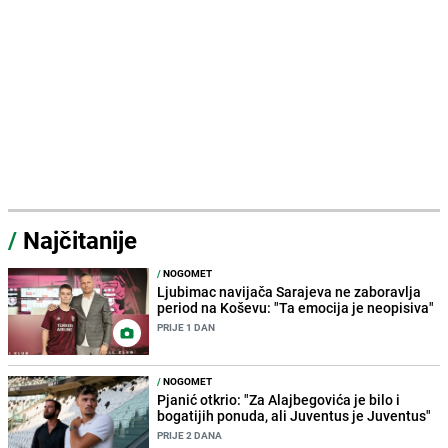
/
Najčitanije
/
NOGOMET
Ljubimac navijača Sarajeva ne zaboravlja
period na Koševu: "Ta emocija je neopisiva"
PRIJE 1 DAN
/
NOGOMET
Pjanić otkrio: "Za Alajbegovića je bilo i
bogatijih ponuda, ali Juventus je Juventus"
PRIJE 2 DANA