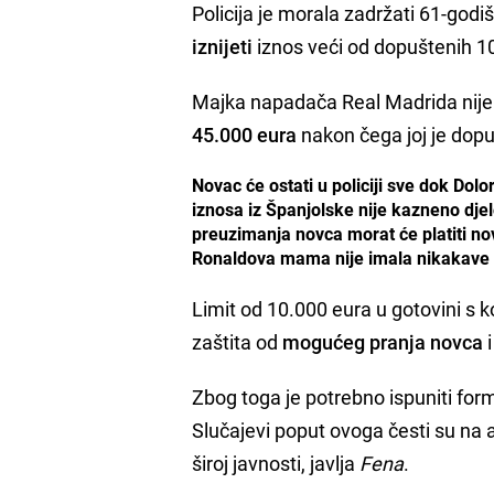
Policija je morala zadržati 61-godi
iznijeti
iznos veći od dopuštenih 1
Majka napadača Real Madrida nije i
45.000 eura
nakon čega joj je dopu
Novac će ostati u policiji sve dok Do
iznosa iz Španjolske nije kazneno djel
preuzimanja novca morat će platiti no
Ronaldova mama nije imala nikakave 
Limit od 10.000 eura u gotovini s 
zaštita od
mogućeg pranja novca
i
Zbog toga je potrebno ispuniti fo
Slučajevi poput ovoga česti su na
široj javnosti, javlja
Fena
.