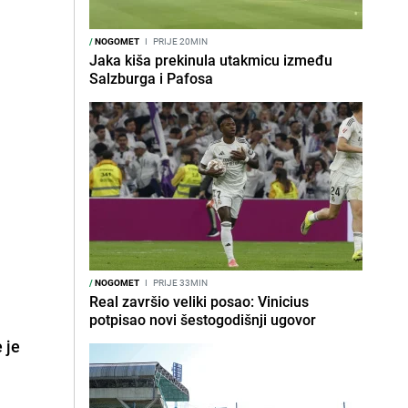
/
NOGOMET
I
PRIJE 20MIN
Jaka kiša prekinula utakmicu između
Salzburga i Pafosa
/
NOGOMET
I
PRIJE 33MIN
Real završio veliki posao: Vinicius
potpisao novi šestogodišnji ugovor
 je