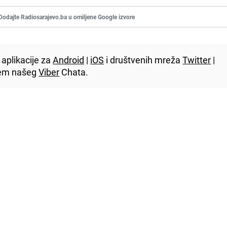
Dodajte Radiosarajevo.ba u omiljene Google izvore
aplikacije za
Android
|
iOS
i društvenih mreža
Twitter
|
utem našeg
Viber
Chata.