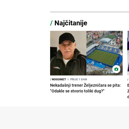
/
Najčitanije
/
NOGOMET
I
PRIJE 1 DAN
/
Nekadašnji trener Željezničara se pita:
"Odakle se stvorio toliki dug?"