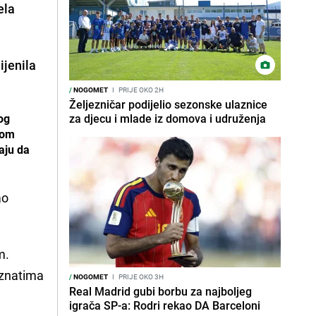
ela
ijenila
/
NOGOMET
I
PRIJE OKO 2H
Željezničar podijelio sezonske ulaznice
og
za djecu i mlade iz domova i udruženja
kom
aju da
ao
m.
oznatima
/
NOGOMET
I
PRIJE OKO 3H
Real Madrid gubi borbu za najboljeg
igrača SP-a: Rodri rekao DA Barceloni