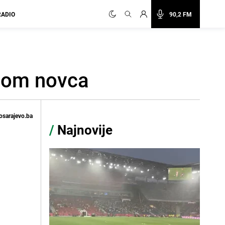
RADIO
90,2 FM
rbom novca
osarajevo.ba
/
Najnovije