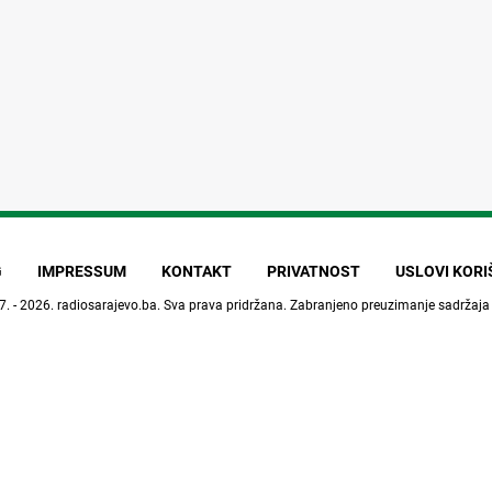
G
IMPRESSUM
KONTAKT
PRIVATNOST
USLOVI KOR
7. - 2026.
radiosarajevo.ba
. Sva prava pridržana. Zabranjeno preuzimanje sadržaja