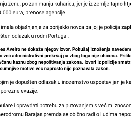
šnju ženu, po zanimanju kuharicu, jer je iz zemlje
tajno htj
0.000 eura, prenose agencije.
mala objašnjenje za porijeklo novca pa joj je policija
zapl
šten odlazak u rodni Portugal.
lores Aveiro ne dokaže njegov izvor. Pokušaj iznošenja naveden
o već administrativni prekršaj pa zbog toga nije uhićena. Prili
včanu kaznu zbog nepoštivanja zakona. Izvori iz policije smatr
sumnjive motive već naprosto nije poznavala zakon.
kojim je dopušten odlazak u inozemstvo uspostavljen je k
 porezne evazije.
rmulare i opravdati potrebu za putovanjem s većim iznoso
 aerodromu Barajas premda se obično radi o ljudima nep