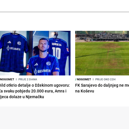
NOGOMET
I
PRIJE 2 DANA
/
NOGOMET
I
PRIJE OKO 22H
Bild otkrio detalje o Džekinom ugovoru:
FK Sarajevo do daljnjeg ne mo
Za svaku pobjedu 20.000 eura, Amra i
na Koševu
djeca dolaze u Njemačku