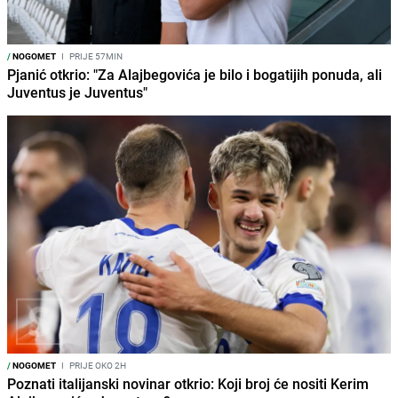
/
NOGOMET
I
PRIJE 57MIN
Pjanić otkrio: "Za Alajbegovića je bilo i bogatijih ponuda, ali
Juventus je Juventus"
/
NOGOMET
I
PRIJE OKO 2H
Poznati italijanski novinar otkrio: Koji broj će nositi Kerim