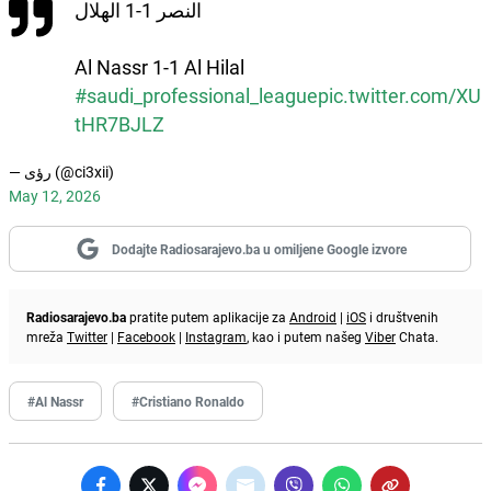
النصر 1-1 الهلال
Al Nassr 1-1 Al Hilal
#saudi_professional_league
pic.twitter.com/XU
tHR7BJLZ
— رؤى (@ci3xii)
May 12, 2026
Dodajte Radiosarajevo.ba u omiljene Google izvore
Radiosarajevo.ba
pratite putem aplikacije za
Android
|
iOS
i društvenih
mreža
Twitter
|
Facebook
|
Instagram
, kao i putem našeg
Viber
Chata.
#Al Nassr
#Cristiano Ronaldo