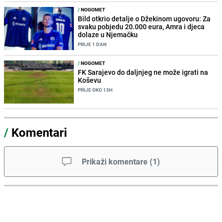
/
NOGOMET
Bild otkrio detalje o Džekinom ugovoru: Za
svaku pobjedu 20.000 eura, Amra i djeca
dolaze u Njemačku
PRIJE 1 DAN
/
NOGOMET
FK Sarajevo do daljnjeg ne može igrati na
Koševu
PRIJE OKO 13H
/
Komentari
Prikaži komentare
(
1
)