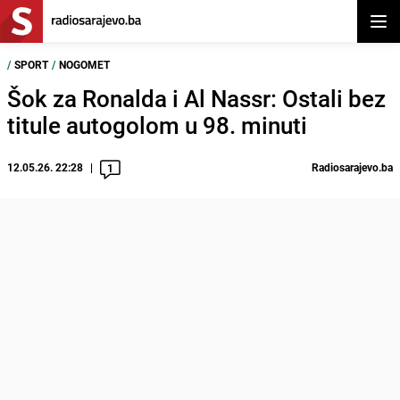
Otvor
/
SPORT
/
NOGOMET
Šok za Ronalda i Al Nassr: Ostali bez
titule autogolom u 98. minuti
12.05.26. 22:28
Radiosarajevo.ba
1