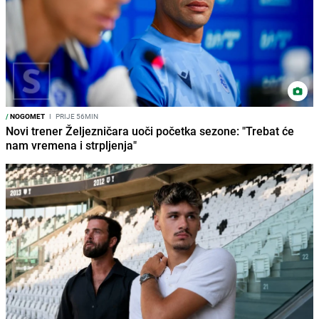
/
NOGOMET
I
PRIJE 56MIN
Novi trener Željezničara uoči početka sezone: "Trebat će
nam vremena i strpljenja"