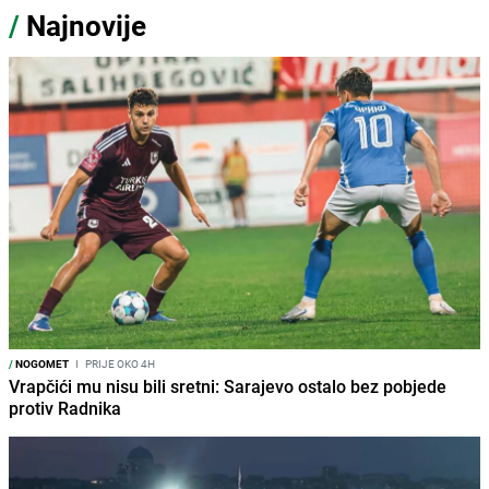
/
Najnovije
/
NOGOMET
I
PRIJE OKO 4H
Vrapčići mu nisu bili sretni: Sarajevo ostalo bez pobjede
protiv Radnika