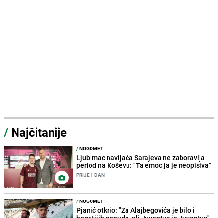
/
Najčitanije
/
NOGOMET
Ljubimac navijača Sarajeva ne zaboravlja
period na Koševu: "Ta emocija je neopisiva"
PRIJE 1 DAN
/
NOGOMET
Pjanić otkrio: "Za Alajbegovića je bilo i
bogatijih ponuda, ali Juventus je Juventus"