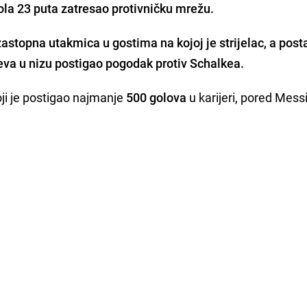
ola 23 puta zatresao protivničku mrežu.
stopna utakmica u gostima na kojoj je strijelac, a posta
eva u nizu postigao pogodak protiv Schalkea.
 koji je postigao najmanje
500 golova
u karijeri, pored Messi