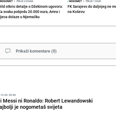
NOGOMET
I
PRIJE 2 DANA
/
NOGOMET
I
PRIJE 1 DAN
Bild otkrio detalje o Džekinom ugovoru:
FK Sarajevo do daljnjeg ne mo
Za svaku pobjedu 20.000 eura, Amra i
na Koševu
djeca dolaze u Njemačku
Prikaži komentare
(
0
)
.12.20. 20:46
i Messi ni Ronaldo: Robert Lewandowski
ajbolji je nogometaš svijeta