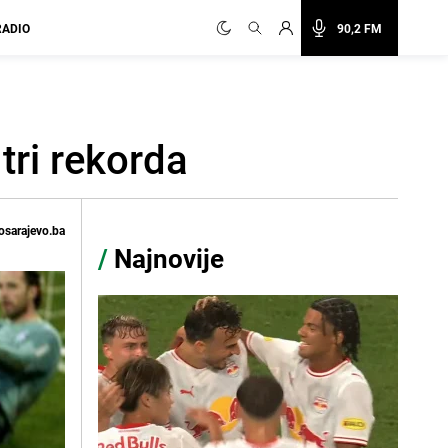
RADIO
90,2 FM
tri rekorda
osarajevo.ba
/
Najnovije