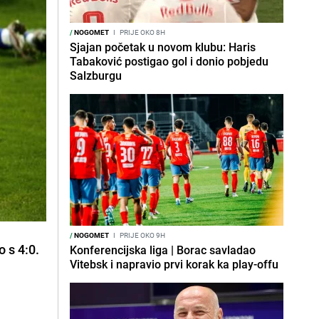
/
NOGOMET
I
PRIJE OKO 8H
Sjajan početak u novom klubu: Haris
Tabaković postigao gol i donio pobjedu
Salzburgu
/
NOGOMET
I
PRIJE OKO 9H
o s 4:0.
Konferencijska liga | Borac savladao
Vitebsk i napravio prvi korak ka play-offu