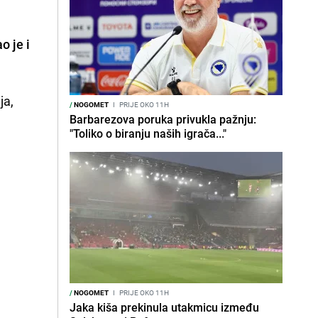
o je i
ja,
/
NOGOMET
I
PRIJE OKO 11H
Barbarezova poruka privukla pažnju:
"Toliko o biranju naših igrača..."
/
NOGOMET
I
PRIJE OKO 11H
Jaka kiša prekinula utakmicu između