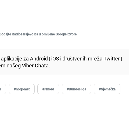
Dodajte Radiosarajevo.ba u omiljene Google izvore
aplikacije za
Android
|
iOS
i društvenih mreža
Twitter
|
utem našeg
Viber
Chata.
n
#nogomet
#rekord
#Bundesliga
#Njemačka