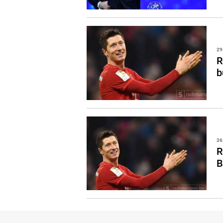
29
R
b
26
R
B