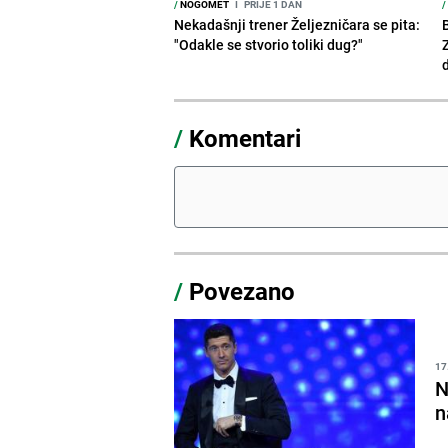
/
NOGOMET
I
PRIJE 1 DAN
/
Nekadašnji trener Željezničara se pita:
"Odakle se stvorio toliki dug?"
/
Komentari
/
Povezano
17
N
n