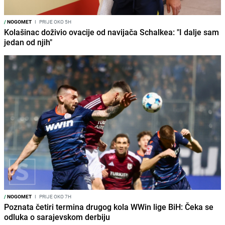
/
NOGOMET
I
PRIJE OKO 5H
Kolašinac doživio ovacije od navijača Schalkea: "I dalje sam
jedan od njih"
/
NOGOMET
I
PRIJE OKO 7H
Poznata četiri termina drugog kola WWin lige BiH: Čeka se
odluka o sarajevskom derbiju