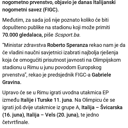
nogometno prvenstvo
, objavio je danas Italijanski
nogometni savez (FIGC).
Međutim, za sada još nije poznato koliko će biti
dopušteno publike na stadionu koji može primiti
70.000 gledalaca,
piše
Scsport.ba.
“Ministar zdravstva
Roberto Speranza
rekao nam je da
će vladini naučni savjetnici izabrati najbolja rješenja
koja će omogućiti prisutnost javnosti na Olimpijskom
stadionu u Rimu u junu povodom Europskog
prvenstva”, rekao je predsjednik FIGC-a
Gabriele
Gravina.
Upravo će se u Rimu igrati uvodna utakmica EP
između
Italije i Turske 11. juna
. Na Olimpicu će se
igrati još dvije utakmice iz grupe A,
Italija – Švicarska
(16. juna)
,
Italija – Vels (20. juna)
, te jedno
četvrtfinale.