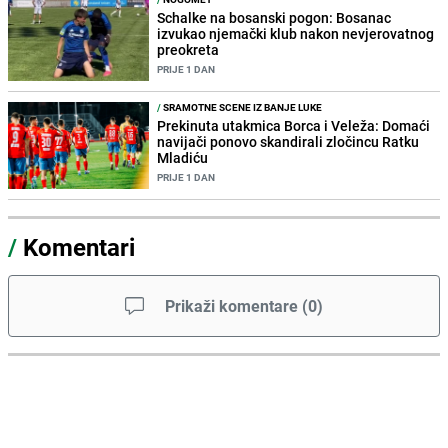
Schalke na bosanski pogon: Bosanac
izvukao njemački klub nakon nevjerovatnog
preokreta
PRIJE 1 DAN
/
SRAMOTNE SCENE IZ BANJE LUKE
Prekinuta utakmica Borca i Veleža: Domaći
navijači ponovo skandirali zločincu Ratku
Mladiću
PRIJE 1 DAN
/
Komentari
Prikaži komentare
(
0
)