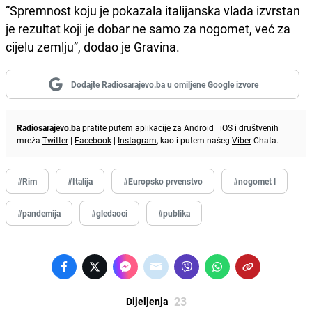
“Spremnost koju je pokazala italijanska vlada izvrstan
je rezultat koji je dobar ne samo za nogomet, već za
cijelu zemlju”, dodao je Gravina.
Dodajte Radiosarajevo.ba u omiljene Google izvore
Radiosarajevo.ba
pratite putem aplikacije za
Android
|
iOS
i društvenih
mreža
Twitter
|
Facebook
|
Instagram
, kao i putem našeg
Viber
Chata.
#Rim
#Italija
#Europsko prvenstvo
#nogomet l
#pandemija
#gledaoci
#publika
23
Dijeljenja