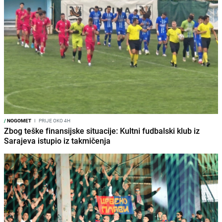
/
NOGOMET
I
PRIJE OKO 4H
Zbog teške finansijske situacije: Kultni fudbalski klub iz
Sarajeva istupio iz takmičenja