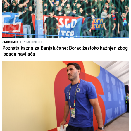
/
NOGOMET
I
PRIJE OKO 5H
Poznata kazna za Banjalučane: Borac žestoko kažnjen zbog
ispada navijača