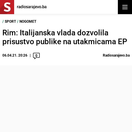
Otvor
/
SPORT
/
NOGOMET
Rim: Italijanska vlada dozvolila
prisustvo publike na utakmicama EP
06.04.21. 20:26
Radiosarajevo.ba
0