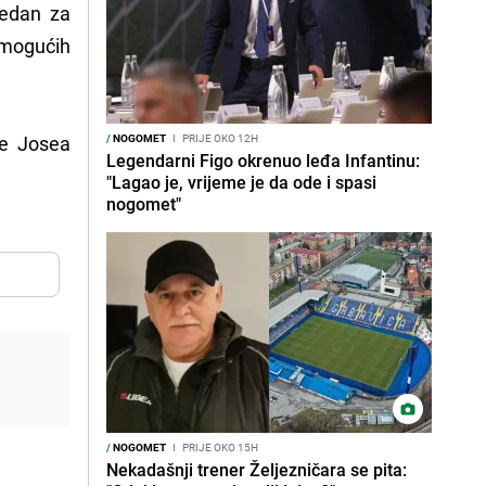
jedan za
 mogućih
pe Josea
/
NOGOMET
I
PRIJE OKO 12H
Legendarni Figo okrenuo leđa Infantinu:
"Lagao je, vrijeme je da ode i spasi
nogomet"
/
NOGOMET
I
PRIJE OKO 15H
Nekadašnji trener Željezničara se pita: