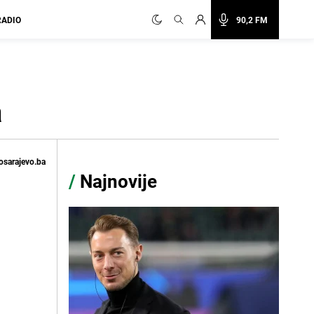
RADIO
90,2 FM
a
osarajevo.ba
/
Najnovije