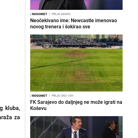
/
NOGOMET
I
PRIJE 46MIN
Neočekivano ime: Newcastle imenovao
novog trenera i šokirao sve
/
NOGOMET
I
PRIJE OKO 10H
FK Sarajevo do daljnjeg ne može igrati na
g kluba,
Koševu
araža za