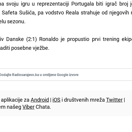
 svoju igru u reprezentaciji Portugala biti igrač broj 
a Safeta Sušića, pa vodstvo Reala strahuje od njegovih
jelu sezonu.
v Danske (2:1) Ronaldo je propustio prvi trening eki
aditi posebne vježbe.
Dodajte Radiosarajevo.ba u omiljene Google izvore
aplikacije za
Android
|
iOS
i društvenih mreža
Twitter
|
utem našeg
Viber
Chata.