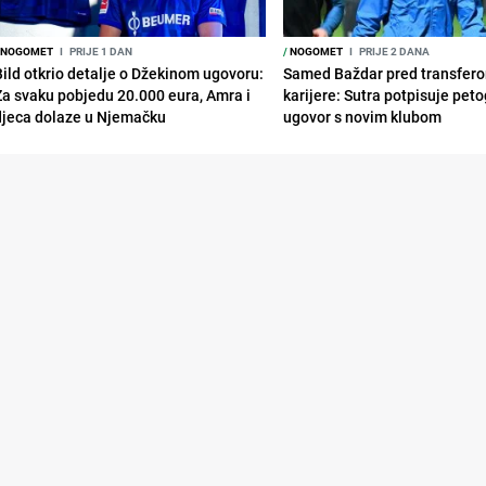
NOGOMET
I
PRIJE 1 DAN
/
NOGOMET
I
PRIJE 2 DANA
Bild otkrio detalje o Džekinom ugovoru:
Samed Baždar pred transfer
Za svaku pobjedu 20.000 eura, Amra i
karijere: Sutra potpisuje peto
djeca dolaze u Njemačku
ugovor s novim klubom