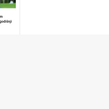
om
godišnji