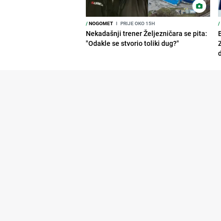
/
NOGOMET
I
PRIJE OKO 15H
/
Nekadašnji trener Željezničara se pita:
"Odakle se stvorio toliki dug?"