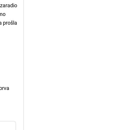
 zaradio
amo
a prošla
 prva