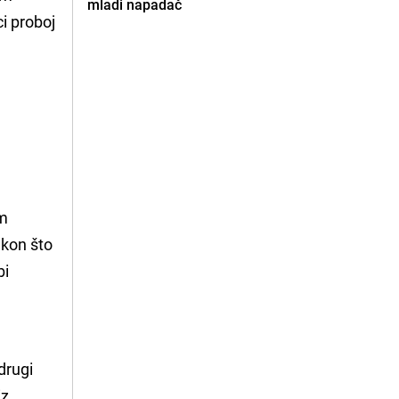
mladi napadač
ci proboj
om
nakon što
bi
drugi
iz