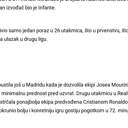
an izvođač bio je Infante.
ivio samo jedan poraz u 26 utakmica, što u prvenstvu, št
za ulazak u drugu ligu.
ropustila još u Madridu kada je dozvolila ekipi Josea Mouri
em minimalnu prednost pred uzvrat. Drugu utakmicu u Real
en istrčala ponajbolja ekipa predvođena Cristianom Ronald
unio bolju i konretniju igru gostiju pogotkom u 72. minu