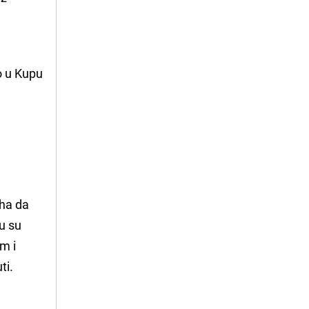
o u Kupu
nha da
u su
om i
ti.