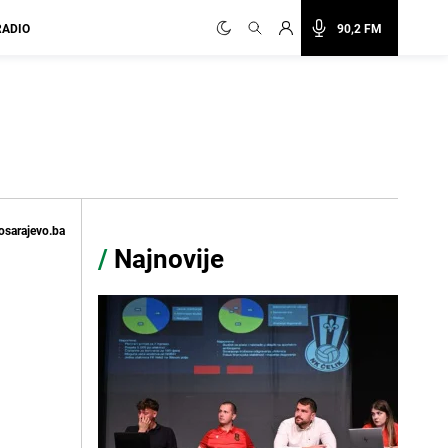
RADIO
90,2 FM
osarajevo.ba
/
Najnovije