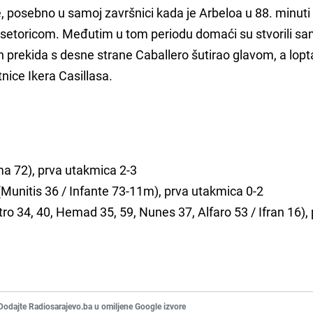
e, posebno u samoj završnici kada je Arbeloa u 88. minuti
 desetoricom. Međutim u tom periodu domaći su stvorili s
n prekida s desne strane Caballero šutirao glavom, a lopt
nice Ikera Casillasa.
a 72), prva utakmica 2-3
Munitis 36 / Infante 73-11m), prva utakmica 0-2
ro 34, 40, Hemad 35, 59, Nunes 37, Alfaro 53 / Ifran 16),
Dodajte Radiosarajevo.ba u omiljene Google izvore