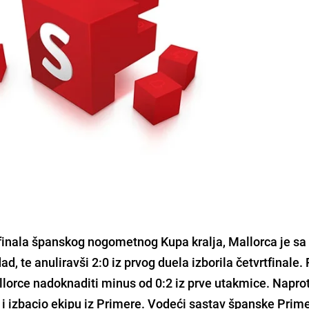
nala španskog nogometnog Kupa kralja, Mallorca je sa
ad, te anuliravši 2:0 iz prvog duela izborila četvrtfinale.
llorce nadoknaditi minus od 0:2 iz prve utakmice. Naprot
1 i izbacio ekipu iz Primere. Vodeći sastav španske Prim