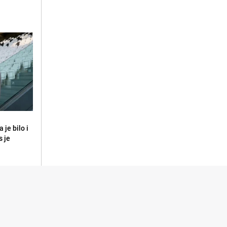
 je bilo i
s je