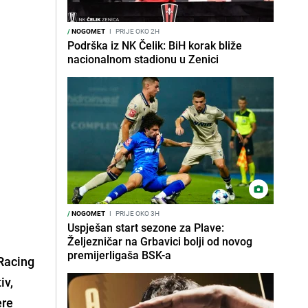
/
NOGOMET
I
PRIJE OKO 2H
Podrška iz NK Čelik: BiH korak bliže
nacionalnom stadionu u Zenici
/
NOGOMET
I
PRIJE OKO 3H
Uspješan start sezone za Plave:
Željezničar na Grbavici bolji od novog
premijerligaša BSK-a
 Racing
iv,
ere