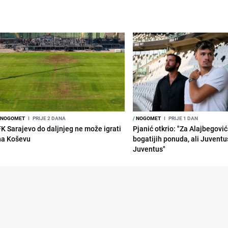
NOGOMET
I
PRIJE 2 DANA
/
NOGOMET
I
PRIJE 1 DAN
FK Sarajevo do daljnjeg ne može igrati
Pjanić otkrio: "Za Alajbegovića
na Koševu
bogatijih ponuda, ali Juventu
Juventus"