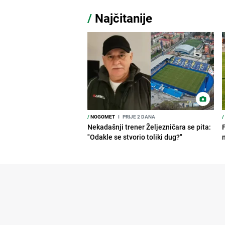
/
Najčitanije
/
NOGOMET
I
PRIJE 2 DANA
/
Nekadašnji trener Željezničara se pita:
"Odakle se stvorio toliki dug?"