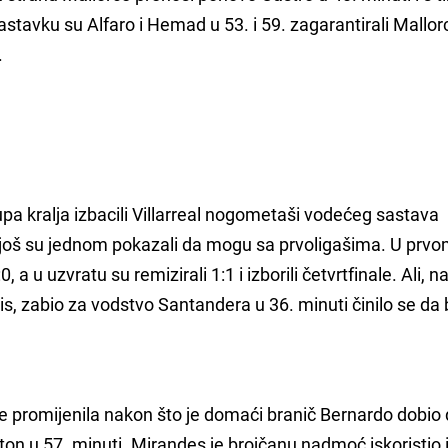
stavku su Alfaro i Hemad u 53. i 59. zagarantirali Mallor
.
pa kralja izbacili Villarreal nogometaši vodećeg sastava
 još su jednom pokazali da mogu sa prvoligašima. U prv
, a u uzvratu su remizirali 1:1 i izborili četvrtfinale. Ali, 
is, zabio za vodstvo Santandera u 36. minuti činilo se da 
 promijenila nakon što je domaći branič Bernardo dobio 
rton u 57. minuti. Mirandes je brojčanu nadmoć iskoristio 