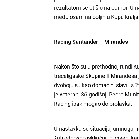
rezultatom se otišlo na odmor. U na
među osam najboljih u Kupu kralja
Racing Santander – Mirandes
Nakon što su u prethodnoj rundi Ku
trećeligaške Skupine II Mirandesa
dvoboju su kao domaćini slavili s 2:0
je veteran, 36-godišnji Pedro Munit
Racing ipak mogao do prolaska.
U nastavku se situacija, umnogome
žuti odnosno isključujući crveni ka