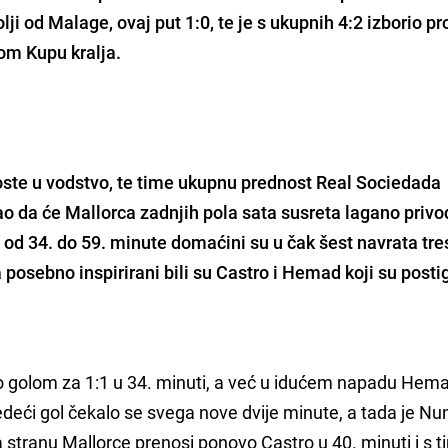
lji od Malage, ovaj put 1:0, te je s ukupnih 4:2 izborio pr
m Kupu kralja.
goste u vodstvo, te time ukupnu prednost Real Sociedada
o da će Mallorca zadnjih pola sata susreta lagano privod
od 34. do 59. minute domaćini su u čak šest navrata tres
 posebno inspirirani bili su Castro i Hemad koji su postig
 golom za 1:1 u 34. minuti, a već u idućem napadu Hema
deći gol čekalo se svega nove dvije minute, a tada je Nu
 stranu Mallorce prenosi ponovo Castro u 40. minuti i s t