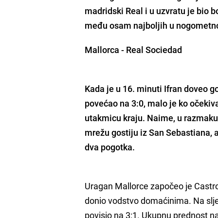
madridski Real i u uzvratu je bio bo
među osam najboljih u nogometno
Mallorca - Real Sociedad
Kada je u 16. minuti Ifran doveo 
povećao na 3:0, malo je ko očekiva
utakmicu kraju. Naime, u razmaku 
mrežu gostiju iz San Sebastiana, a
dva pogotka.
Uragan Mallorce započeo je Castro
donio vodstvo domaćinima. Na slje
povisio na 3:1. Ukupnu prednost na