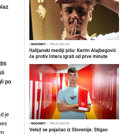
olaz
/
NOGOMET
I
PRIJE OKO 5H
Italijanski mediji pišu: Kerim Alajbegović
će protiv Intera igrati od prve minute
iti
li
li po
d je
nes
/
NOGOMET
I
PRIJE OKO 5H
Velež se pojačao iz Slovenije: Stigao
im