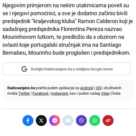
Njegovim primjerom na nekim utakmicama poveli su
se i njegovi pomoćnici, a sve je dodatno začinio bivši
predsjednik "kraljevskog kluba" Ramon Calderon koji je
sadašnjeg predsjednika Florentina Pereza nazvao
Mourinhovom lutkom, te predložio da s obzirom na
ovlasti koje portugalski stručnjak ima na Santiago
Bernabeu, Mourinho bude proglašen i predsjednikom.
Dodajte Radiosarajevo.ba u omiljene Google izvore
Radiosarajevo.ba
pratite putem aplikacije za
Android
|
iOS
i društvenih
mreža
Twitter
|
Facebook
|
Instagram
, kao i putem našeg
Viber
Chata.