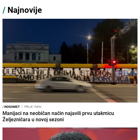
/
Najnovije
/
NOGOMET
I
PRIJE 1MIN
Manijaci na neobičan način najavili prvu utakmicu
Željezničara u novoj sezoni