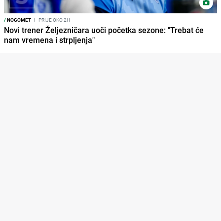
/
NOGOMET
I
PRIJE OKO 2H
Novi trener Željezničara uoči početka sezone: "Trebat će
nam vremena i strpljenja"