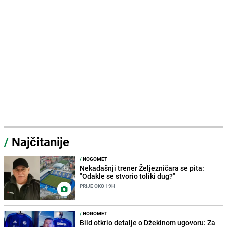
/
Najčitanije
/
NOGOMET
Nekadašnji trener Željezničara se pita:
"Odakle se stvorio toliki dug?"
PRIJE OKO 19H
/
NOGOMET
Bild otkrio detalje o Džekinom ugovoru: Za