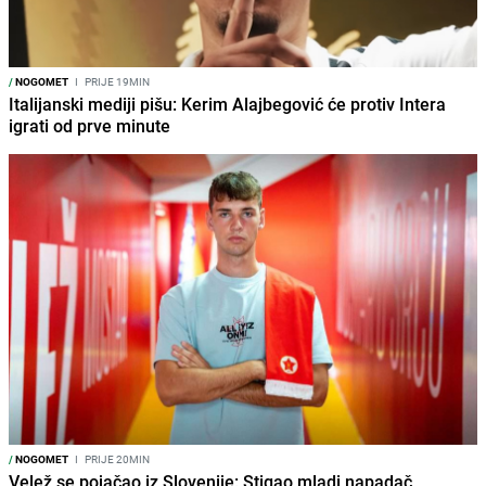
/
NOGOMET
I
PRIJE 19MIN
Italijanski mediji pišu: Kerim Alajbegović će protiv Intera
igrati od prve minute
/
NOGOMET
I
PRIJE 20MIN
Velež se pojačao iz Slovenije: Stigao mladi napadač