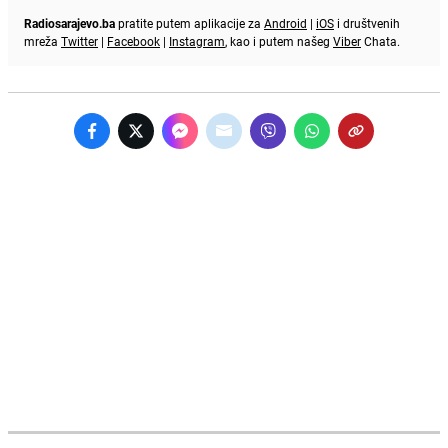
Radiosarajevo.ba
pratite putem aplikacije za
Android
|
iOS
i društvenih
mreža
Twitter
|
Facebook
|
Instagram
, kao i putem našeg
Viber
Chata.