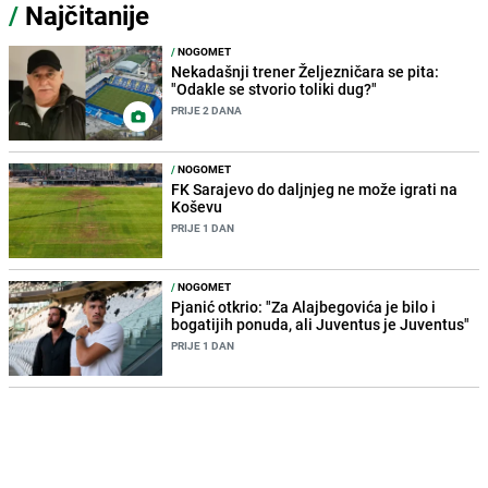
/
Najčitanije
/
NOGOMET
Nekadašnji trener Željezničara se pita:
"Odakle se stvorio toliki dug?"
PRIJE 2 DANA
/
NOGOMET
FK Sarajevo do daljnjeg ne može igrati na
Koševu
PRIJE 1 DAN
/
NOGOMET
Pjanić otkrio: "Za Alajbegovića je bilo i
bogatijih ponuda, ali Juventus je Juventus"
PRIJE 1 DAN