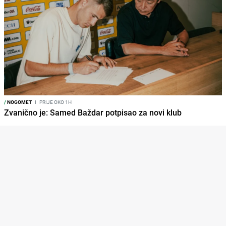
/
NOGOMET
I
PRIJE OKO 1H
Zvanično je: Samed Baždar potpisao za novi klub