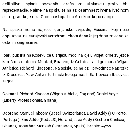
defitnitivni spisak pozvanih igrača za utakmicu protiv bh.
reprezentacije. Naime, na spisku se nalazi osamnaest imena i većinom
su to igrači koji su za Ganu nastupali na Afričkom kupu nacija.
Na spisku nema najveće ganjanske zvijezde, Essiena, koji neće
doputovati na sarajevski aerodrom tokom današnjeg dana zajedno sa
ostalim saigračima.
Ipak, publika na Koševu će u srijedu moći na djelu vidjeti crne zvijezde
kao što su Interov Muntari, Boateng iz Getafea, ali i golmana Wigan
Athletica, Richard Kingsona. Na spisku se nalazi i prvotimac Napretka
iz Kruševca, Yaw Antwi, te timski kolega naših Salihovića i Ibiševića,
Tagoe.
Golmani: Richard Kingson (Wigan Athletic, England) Daniel Agyei
(Liberty Professionals, Ghana)
Odbrana: Samuel Inkoom (Basel, Switzerland), David Addy (FC Porto,
Portugal), Eric Addo (Roda JC, Holland), Lee Addy (Bechem Chelsea,
Ghana), Jonathan Mensah (Grananda, Spain) Ibrahim Ayew