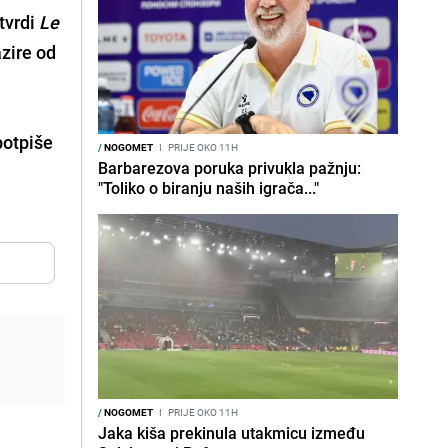
tvrdi
Le
azire od
potpiše
/
NOGOMET
I
PRIJE OKO 11H
Barbarezova poruka privukla pažnju:
"Toliko o biranju naših igrača..."
/
NOGOMET
I
PRIJE OKO 11H
Jaka kiša prekinula utakmicu između