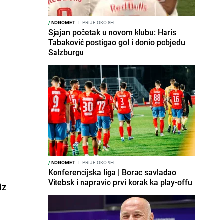
/
NOGOMET
I
PRIJE OKO 8H
Sjajan početak u novom klubu: Haris
Tabaković postigao gol i donio pobjedu
Salzburgu
/
NOGOMET
I
PRIJE OKO 9H
Konferencijska liga | Borac savladao
Vitebsk i napravio prvi korak ka play-offu
iz