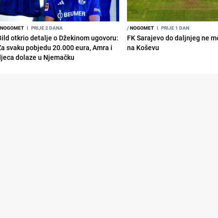
NOGOMET
I
PRIJE 2 DANA
/
NOGOMET
I
PRIJE 1 DAN
Bild otkrio detalje o Džekinom ugovoru:
FK Sarajevo do daljnjeg ne mo
Za svaku pobjedu 20.000 eura, Amra i
na Koševu
djeca dolaze u Njemačku