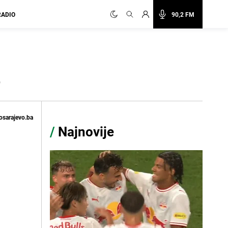
RADIO
90,2 FM
e
osarajevo.ba
/
Najnovije