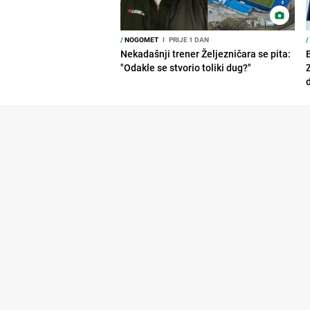
/
NOGOMET
I
PRIJE 1 DAN
/
Nekadašnji trener Željezničara se pita:
"Odakle se stvorio toliki dug?"