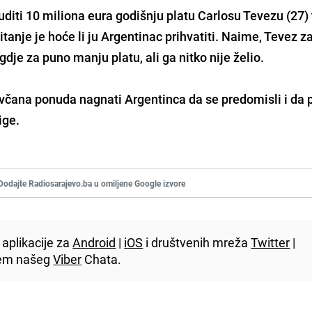
diti 10 miliona eura godišnju platu Carlosu Tevezu (27) 
itanje je hoće li ju Argentinac prihvatiti. Naime, Tevez z
gdje za puno manju platu, ali ga nitko nije želio.
včana ponuda nagnati Argentinca da se predomisli i da 
ige.
Dodajte Radiosarajevo.ba u omiljene Google izvore
aplikacije za
Android
|
iOS
i društvenih mreža
Twitter
|
utem našeg
Viber
Chata.