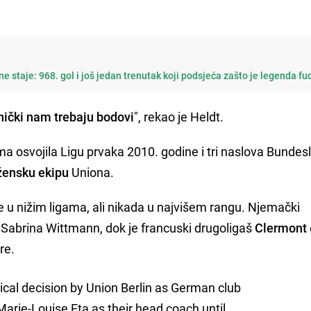
e staje: 968. gol i još jedan trenutak koji podsjeća zašto je legenda f
jnički nam trebaju bodovi
", rekao je Heldt.
ma osvojila Ligu prvaka 2010. godine i tri naslova Bundesl
 žensku ekipu
Uniona.
 u nižim ligama, ali nikada u najvišem rangu. Njemački
i Sabrina Wittmann, dok je francuski drugoligaš
Clermont
re.
rical decision by Union Berlin as German club
Marie-Louise Eta as their head coach until