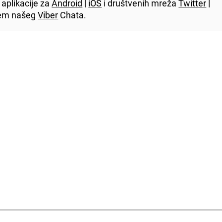
aplikacije za
Android
|
iOS
i društvenih mreža
Twitter
|
utem našeg
Viber
Chata.