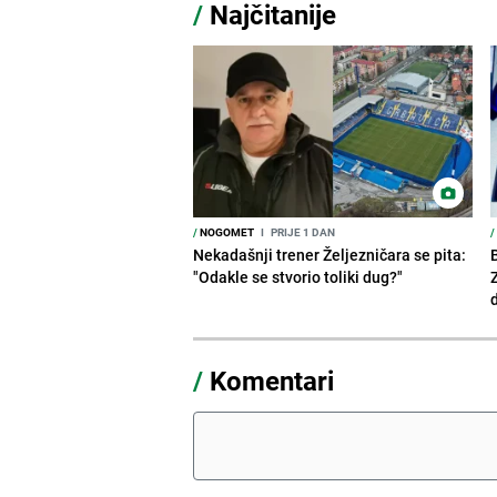
/
Najčitanije
/
NOGOMET
I
PRIJE 1 DAN
/
Nekadašnji trener Željezničara se pita:
"Odakle se stvorio toliki dug?"
/
Komentari