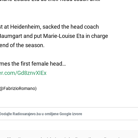
st at Heidenheim, sacked the head coach
Baumgart and put Marie-Louise Eta in charge
 end of the season.
mes the first female head…
ter.com/Gd8znvXIEx
(@FabrizioRomano)
Dodajte Radiosarajevo.ba u omiljene Google izvore