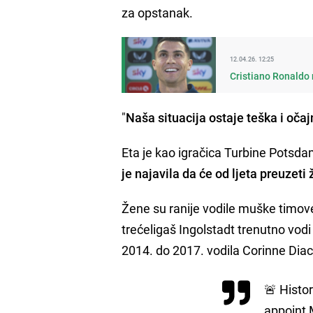
za opstanak.
12.04.26. 12:25
Cristiano Ronaldo n
"
Naša situacija ostaje teška i oča
Eta je kao igračica Turbine Potsda
je najavila da će od ljeta preuzeti
Žene su ranije vodile muške timove
trećeligaš Ingolstadt trenutno vod
2014. do 2017. vodila Corinne Diac
🚨 Histo
appoint 