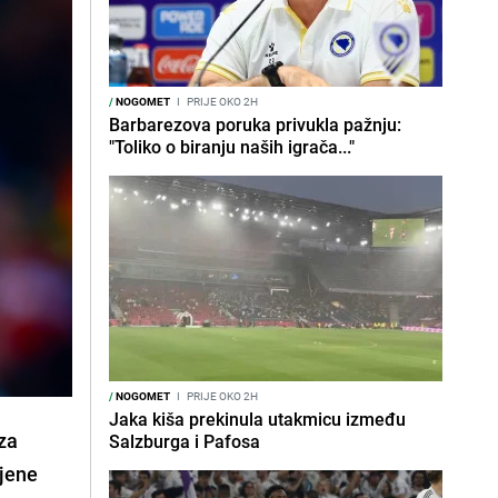
/
NOGOMET
I
PRIJE OKO 2H
Barbarezova poruka privukla pažnju:
"Toliko o biranju naših igrača..."
/
NOGOMET
I
PRIJE OKO 2H
Jaka kiša prekinula utakmicu između
za
Salzburga i Pafosa
mjene