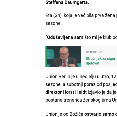
Steffena Baumgarta.
Eta (34), koja je već bila prva žen
sezone.
"
Oduševljena sam
što mi je klub p
TRENDING
Stručnjak za sigur
djelovati
Union Berlin je u nedjelju ujutro, 
sezone, a subotnji poraz od poslj
direktor Horst Heldt
izjavio je da j
postane trenerica ženskog tima Un
Union je od Božića
ostvario samo 