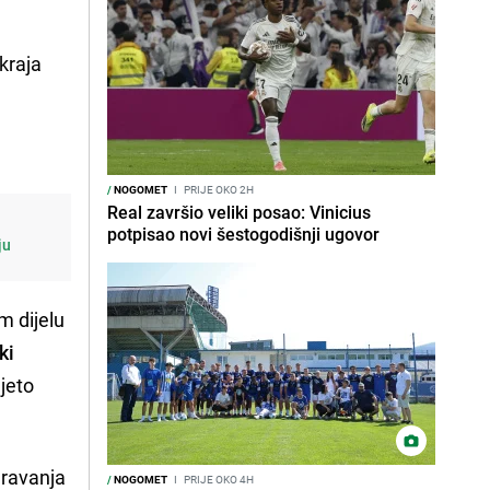
kraja
/
NOGOMET
I
PRIJE OKO 2H
Real završio veliki posao: Vinicius
potpisao novi šestogodišnji ugovor
ju
m dijelu
ki
ljeto
gravanja
/
NOGOMET
I
PRIJE OKO 4H