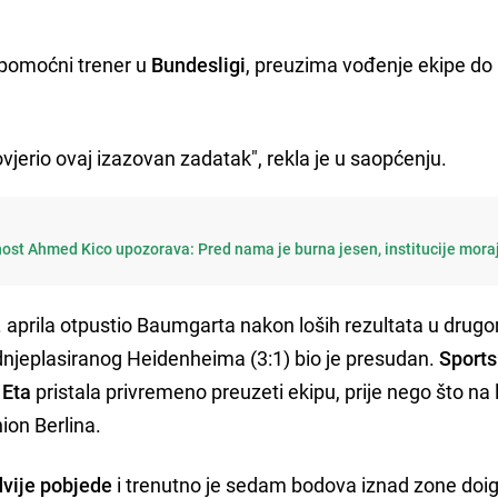
a pomoćni trener u
Bundesligi
, preuzima vođenje ekipe do 
ovjerio ovaj izazovan zadatak", rekla je u saopćenju.
nost Ahmed Kico upozorava: Pred nama je burna jesen, institucije mora
12. aprila otpustio Baumgarta nakon loših rezultata u drugo
ednjeplasiranog Heidenheima (3:1) bio je presudan.
Sports
e
Eta
pristala privremeno preuzeti ekipu, prije nego što na 
ion Berlina.
dvije pobjede
i trenutno je sedam bodova iznad zone doi