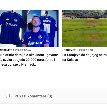
NOGOMET
I
PRIJE 2 DANA
/
NOGOMET
I
PRIJE 1 DAN
Bild otkrio detalje o Džekinom ugovoru:
FK Sarajevo do daljnjeg ne mo
Za svaku pobjedu 20.000 eura, Amra i
na Koševu
djeca dolaze u Njemačku
Prikaži komentare
(
0
)