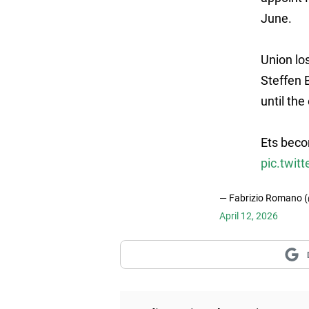
June.
Union lo
Steffen 
until the
Ets beco
pic.twit
— Fabrizio Romano 
April 12, 2026