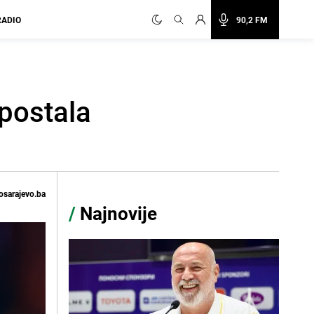
RADIO
90,2 FM
 postala
osarajevo.ba
/
Najnovije