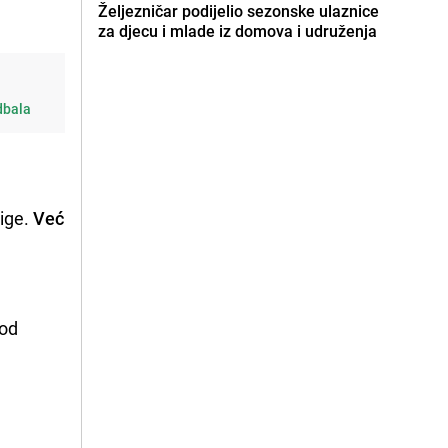
Željezničar podijelio sezonske ulaznice
za djecu i mlade iz domova i udruženja
udbala
ige.
Već
od