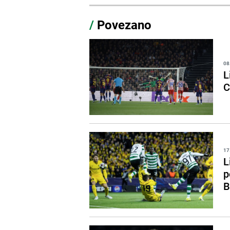
/
Povezano
08
L
C
17
L
p
B