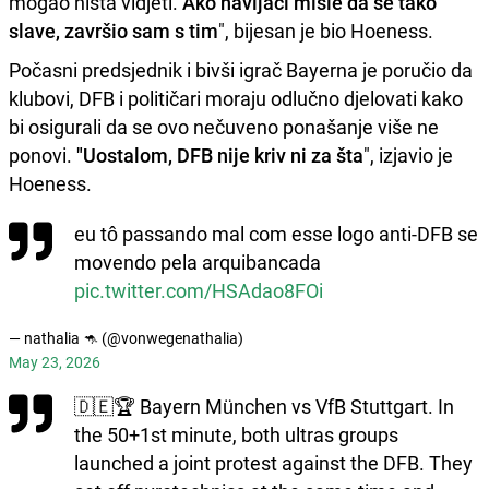
mogao ništa vidjeti.
Ako navijači misle da se tako
slave, završio sam s tim
", bijesan je bio Hoeness.
Počasni predsjednik i bivši igrač Bayerna je poručio da
klubovi, DFB i političari moraju odlučno djelovati kako
bi osigurali da se ovo nečuveno ponašanje više ne
ponovi.
"Uostalom, DFB nije kriv ni za šta
", izjavio je
Hoeness.
eu tô passando mal com esse logo anti-DFB se
movendo pela arquibancada
pic.twitter.com/HSAdao8FOi
— nathalia 🦘 (@vonwegenathalia)
May 23, 2026
🇩🇪🏆 Bayern München vs VfB Stuttgart. In
the 50+1st minute, both ultras groups
launched a joint protest against the DFB. They