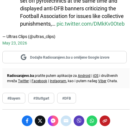
set off pyrotechnics at the same time and
displayed anti-DFB banners criticizing the
Football Association for issues like collective
punishments,…
pic.twitter.com/DMkKv0Oteb
— Ultras Clips (@ultras_clips)
May 23, 2026
Dodajte Radiosarajevo.ba u omiljene Google izvore
Radiosarajevo.ba
pratite putem aplikacije za
Android
|
iOS
i društvenih
mreža
Twitter
|
Facebook
|
Instagram
, kao i putem našeg
Viber
Chata.
#Bayern
#Stuttgart
#DFB