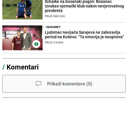
Schalke na bosanski pogon: Bosanac
izvukao njemački klub nakon nevjerovatnog
preokreta
PRIJE OKO 20H
/
NOGOMET
Ljubimac navijača Sarajeva ne zaboravlja
period na Koševu: "Ta emocija je neopisiva"
PRIJE 2 DANA
/
Komentari
Prikaži komentare
(
0
)