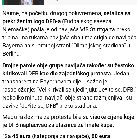
Naime, na početku drugog poluvremena,
šetalica sa
prekriženim logo DFB-a
(Fudbalskog saveza
Njemačke) pošla je od navijača VfB Stuttgarta preko
tribina i na rukama navijača oba tima stigla do navijača
Bayerna na suprotnoj strani "Olimpijskog stadiona" u
Berlinu.
Brojne parole obje grupe navijača također su žestoko
kritikovali DFB kao dio zajedničkog protesta.
Jedan
transparent na Bayernovom dijelu sažeo je
raspoloženje: "Veliki rivali se ujedinjuju: Je*ite se, DFB."
Nekoliko minuta, navijači obje strane razmjenjivali su
uzvike "Je*ite se, DFB" preko stadiona.
Među razlozima za proteste bile su
visoke cijene koje
je DFB naplaćivao za ulaznice za finale kupa
.
"Sa
45 eura
(kategorija za navijače),
80 eura