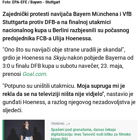
Foto: EPA-EFE / Bayern - Stuttgart
Zajednički protesti navijača Bayern Münchena i VfB
Stuttgarta protiv DFB-a na finalnoj utakmici
nacionalnog kupa u Berlini razbjesnili su počasnog
predsjednika FCB-a Ulija Hoenessa.
"Ono što su navijači obje strane uradili je skandal",
grdio je Hoeness na
Skyju
nakon pobjede Bayerna od
3:0 u finalu DFB kupa u subotu navečer, 23. maja,
prenosi
Goal.com.
"Potpuno su uništili utakmicu.
Moja supruga mi je
rekla da se na televiziji ništa nije vidjelo"
, nastavio je
gunđati Hoeness, a razlog njegovog nezadovoljstva je
sljedeći.
TRENDING
Spašeni pod granatama, danas čekaju
digitalizaciju: Ines Tanović vodi bitku za filmsko
blago BiH