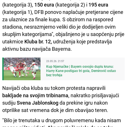
(kategorija 3),
150 eura
(kategorija 2) i
195 eura
(kategorija 1), DFB ponovo naplaćuje pretjerane cijene
za ulaznice za finale kupa. S obzirom na raspored
stadiona, nesrazmjerno veliki dio je dodijeljen ovim
skupljim kategorijama", objašnjeno je u saopćenju prije
utakmice
Kluba br. 12,
udruženja koje predstavlja
aktivnu bazu navijača Bayerna.
23.05.26. 21:57
Kup Njemačke | Bayern osvojio duplu krunu:
Harry Kane postigao tri gola, Demirović ostao
bez trofeja
Navijači oba kluba su tokom protesta napravili
bakljade ​​na svojim tribinama
, nakratko prisiljavajući
sudiju
Svena Jablonskog
da prekine igru ​​nakon
otprilike sat vremena dok je dim obavijao teren.
"Bilo je trenutaka u drugom poluvremenu kada nisam