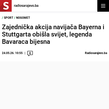
Otvor
/
SPORT
/
NOGOMET
Zajednička akcija navijača Bayerna i
Stuttgarta obišla svijet, legenda
Bavaraca bijesna
24.05.26. 10:55
Radiosarajevo.ba
0