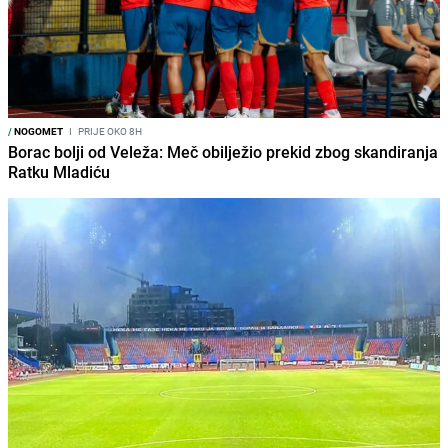
/
NOGOMET
I
PRIJE OKO 8H
Borac bolji od Veleža: Meč obilježio prekid zbog skandiranja
Ratku Mladiću