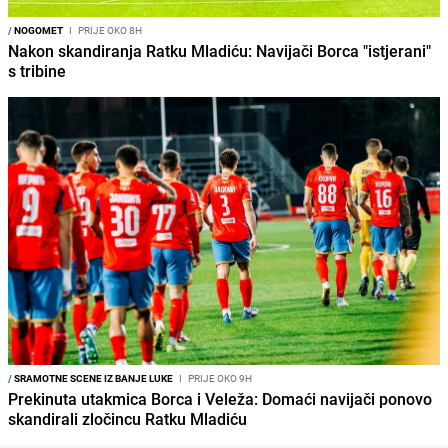
/
NOGOMET
I
PRIJE OKO 8H
Nakon skandiranja Ratku Mladiću: Navijači Borca "istjerani"
s tribine
/
SRAMOTNE SCENE IZ BANJE LUKE
I
PRIJE OKO 9H
Prekinuta utakmica Borca i Veleža: Domaći navijači ponovo
skandirali zločincu Ratku Mladiću