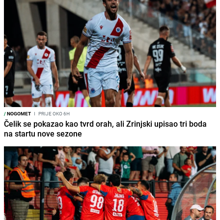
/
NOGOMET
I
PRIJE OKO 6H
Čelik se pokazao kao tvrd orah, ali Zrinjski upisao tri boda
na startu nove sezone