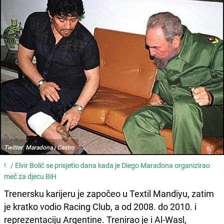
Twitter: Maradona i Castro
! /
Elvir Bolić se prisjetio dana kada je Diego Maradona organizirao
meč za djecu BiH
Trenersku karijeru je započeo u Textil Mandiyu, zatim
je kratko vodio Racing Club, a od 2008. do 2010. i
reprezentaciju Argentine. Trenirao je i Al-Wasl,