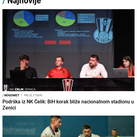
/
Najnovije
/
NOGOMET
I
PRIJE 37MIN
Podrška iz NK Čelik: BiH korak bliže nacionalnom stadionu u
Zenici