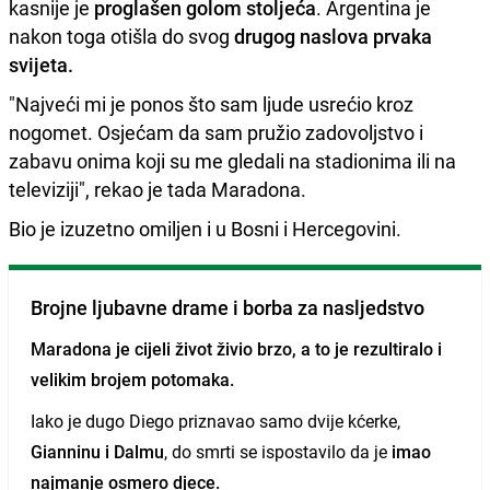
kasnije je
proglašen golom stoljeća
. Argentina je
nakon toga otišla do svog
drugog naslova prvaka
svijeta.
"Najveći mi je ponos što sam ljude usrećio kroz
nogomet. Osjećam da sam pružio zadovoljstvo i
zabavu onima koji su me gledali na stadionima ili na
televiziji", rekao je tada Maradona.
Bio je izuzetno omiljen i u Bosni i Hercegovini.
Brojne ljubavne drame i borba za nasljedstvo
Maradona je cijeli život živio brzo, a to je rezultiralo i
velikim brojem potomaka.
Iako je dugo Diego priznavao samo dvije kćerke,
Gianninu i Dalmu
, do smrti se ispostavilo da je
imao
najmanje osmero djece.