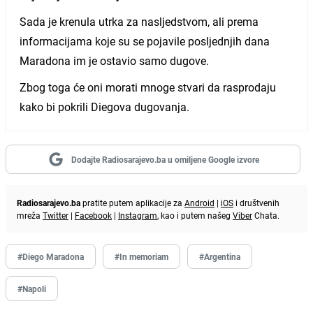
Sada je krenula utrka za nasljedstvom, ali prema
informacijama koje su se pojavile posljednjih dana
Maradona im je ostavio samo dugove.
Zbog toga će oni morati mnoge stvari da rasprodaju
kako bi pokrili Diegova dugovanja.
Dodajte Radiosarajevo.ba u omiljene Google izvore
Radiosarajevo.ba
pratite putem aplikacije za
Android
|
iOS
i društvenih
mreža
Twitter
|
Facebook
|
Instagram
, kao i putem našeg
Viber
Chata.
#Diego Maradona
#In memoriam
#Argentina
#Napoli