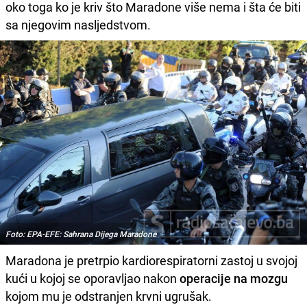
oko toga ko je kriv što Maradone više nema i šta će biti
sa njegovim nasljedstvom.
Foto: EPA-EFE: Sahrana Dijega Maradone
Maradona je pretrpio kardiorespiratorni zastoj u svojoj
kući u kojoj se oporavljao nakon
operacije na mozgu
kojom mu je odstranjen krvni ugrušak.