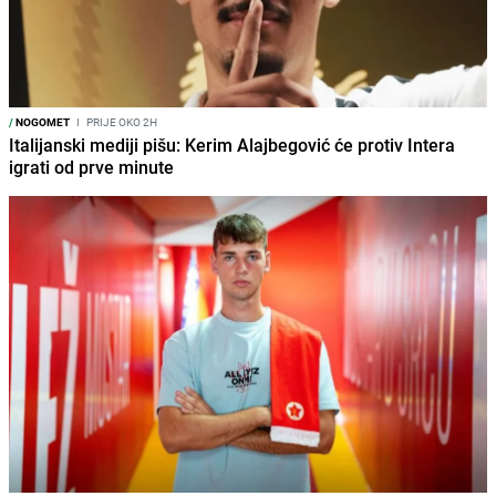
/
NOGOMET
I
PRIJE OKO 2H
Italijanski mediji pišu: Kerim Alajbegović će protiv Intera
igrati od prve minute