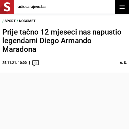
Otvor
/
SPORT
/
NOGOMET
Prije tačno 12 mjeseci nas napustio
legendarni Diego Armando
Maradona
25.11.21. 10:00
A. S.
0