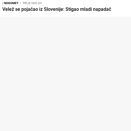
/
NOGOMET
I
PRIJE OKO 2H
Velež se pojačao iz Slovenije: Stigao mladi napadač