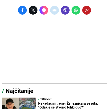
/
Najčitanije
/
NOGOMET
Nekadašnji trener Željezničara se pita:
"Odakle se stvorio toliki dug?"