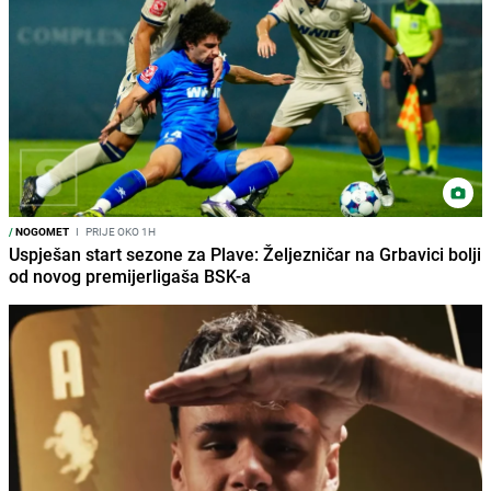
/
NOGOMET
I
PRIJE OKO 1H
Uspješan start sezone za Plave: Željezničar na Grbavici bolji
od novog premijerligaša BSK-a