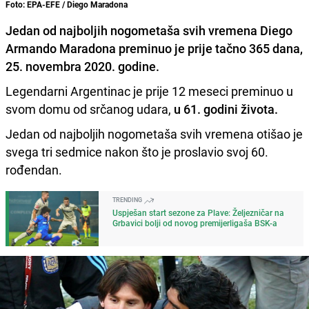
Foto: EPA-EFE / Diego Maradona
Jedan od najboljih nogometaša svih vremena
Diego
Armando Maradona preminuo je prije tačno 365 dana
,
25. novembra 2020. godine.
Legendarni Argentinac je prije 12 meseci preminuo u
svom domu od srčanog udara,
u 61. godini života.
Jedan od najboljih nogometaša svih vremena otišao je
svega tri sedmice nakon što je proslavio svoj 60.
rođendan.
TRENDING
Uspješan start sezone za Plave: Željezničar na
Grbavici bolji od novog premijerligaša BSK-a