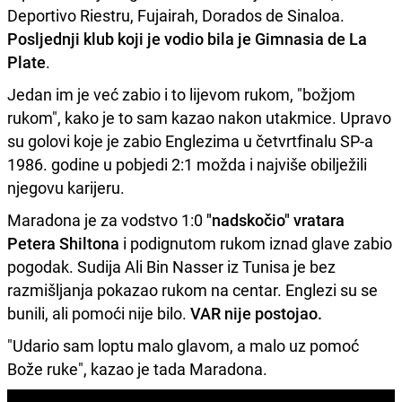
Deportivo Riestru, Fujairah, Dorados de Sinaloa.
Posljednji klub koji je vodio bila je Gimnasia de La
Plate
.
Jedan im je već zabio i to lijevom rukom, "božjom
rukom", kako je to sam kazao nakon utakmice. Upravo
su golovi koje je zabio Englezima u četvrtfinalu SP-a
1986. godine u pobjedi 2:1 možda i najviše obilježili
njegovu karijeru.
Maradona je za vodstvo 1:0
"nadskočio" vratara
Petera Shiltona
i podignutom rukom iznad glave zabio
pogodak. Sudija Ali Bin Nasser iz Tunisa je bez
razmišljanja pokazao rukom na centar. Englezi su se
bunili, ali pomoći nije bilo.
VAR nije postojao.
"Udario sam loptu malo glavom, a malo uz pomoć
Bože ruke", kazao je tada Maradona.