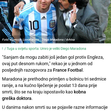
Foto: Agencije: Lionel Messi i Diego Maradona / Arhiva
! /
Tuga u svijetu sporta: Umro je veliki Diego Maradona
"Sanjam da mogu zabiti još jedan gol protiv Engleza,
ovaj put desnom rukom," rekao je u jednom od
posljednjih razogovora za
France Footbal
.
Maradona je prethodno primljen u bolnicu tri sedmice
ranije, a na kućno liječenje je poslat 13 dana prije
smrti, što se na kraju ispostavilo kao
kobna
greška doktora
.
U danima nakon smrti su se pojavile razne informacije