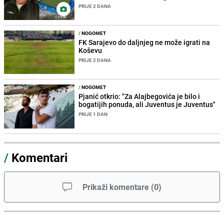
PRIJE 2 DANA
/
NOGOMET
FK Sarajevo do daljnjeg ne može igrati na
Koševu
PRIJE 2 DANA
/
NOGOMET
Pjanić otkrio: "Za Alajbegovića je bilo i
bogatijih ponuda, ali Juventus je Juventus"
PRIJE 1 DAN
/
Komentari
Prikaži komentare
(
0
)