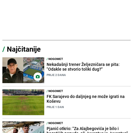
/
Najčitanije
/
NOGOMET
Nekadašnji trener Željezničara se pita:
"Odakle se stvorio toliki dug?"
PRIJE 2 DANA
/
NOGOMET
FK Sarajevo do daljnjeg ne može igrati na
Koševu
PRIJE 1 DAN
/
NOGOMET
Pjanić otkrio: "Za Alajbegovića je bilo i