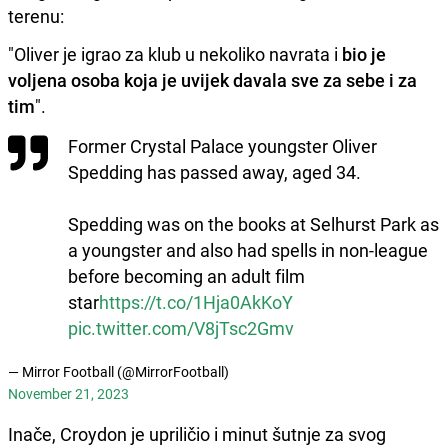
terenu:
"Oliver je igrao za klub u nekoliko navrata i
bio je
voljena osoba koja je uvijek davala sve za sebe i za
tim
".
Former Crystal Palace youngster Oliver
Spedding has passed away, aged 34.
Spedding was on the books at Selhurst Park as
a youngster and also had spells in non-league
before becoming an adult film
star
https://t.co/1Hja0AkKoY
pic.twitter.com/V8jTsc2Gmv
— Mirror Football (@MirrorFootball)
November 21, 2023
Inače, Croydon je upriličio i minut šutnje za svog