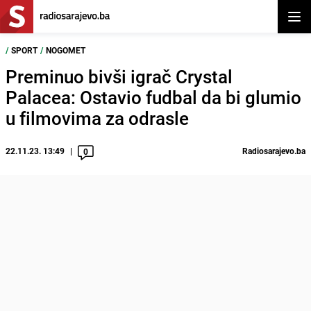
Otvor
/
SPORT
/
NOGOMET
Preminuo bivši igrač Crystal
Palacea: Ostavio fudbal da bi glumio
u filmovima za odrasle
22.11.23. 13:49
Radiosarajevo.ba
0