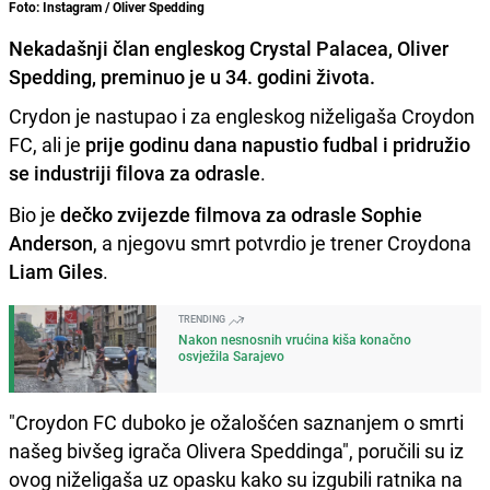
Foto: Instagram / Oliver Spedding
Nekadašnji član engleskog Crystal Palacea, Oliver
Spedding, preminuo je u 34. godini života.
Crydon je nastupao i za engleskog niželigaša Croydon
FC, ali je
prije godinu dana napustio fudbal i pridružio
se industriji filova za odrasle
.
Bio je
dečko zvijezde filmova za odrasle Sophie
Anderson
, a njegovu smrt potvrdio je trener Croydona
Liam Giles
.
TRENDING
Nakon nesnosnih vrućina kiša konačno
osvježila Sarajevo
"Croydon FC duboko je ožalošćen saznanjem o smrti
našeg bivšeg igrača Olivera Speddinga", poručili su iz
ovog niželigaša uz opasku kako su izgubili ratnika na