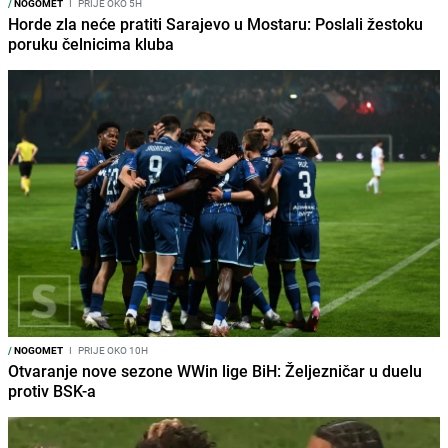
/
NOGOMET
I
PRIJE OKO 5H
Horde zla neće pratiti Sarajevo u Mostaru: Poslali žestoku
poruku čelnicima kluba
/
NOGOMET
I
PRIJE OKO 10H
Otvaranje nove sezone WWin lige BiH: Željezničar u duelu
protiv BSK-a