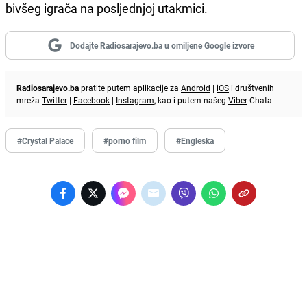
bivšeg igrača na posljednjoj utakmici.
Dodajte Radiosarajevo.ba u omiljene Google izvore
Radiosarajevo.ba
pratite putem aplikacije za
Android
|
iOS
i društvenih
mreža
Twitter
|
Facebook
|
Instagram
, kao i putem našeg
Viber
Chata.
#Crystal Palace
#porno film
#Engleska