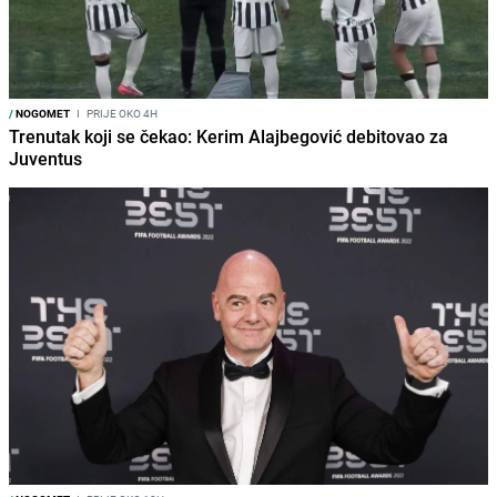
/
NOGOMET
I
PRIJE OKO 4H
Trenutak koji se čekao: Kerim Alajbegović debitovao za
Juventus