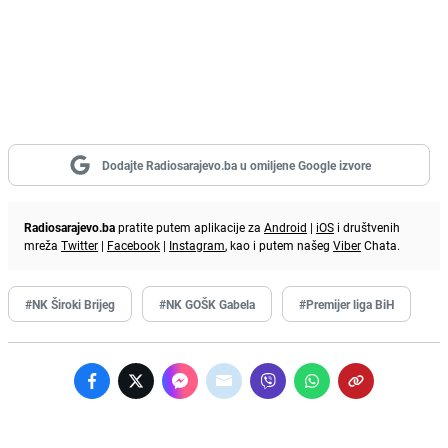
Dodajte Radiosarajevo.ba u omiljene Google izvore
Radiosarajevo.ba
pratite putem aplikacije za
Android
|
iOS
i društvenih
mreža
Twitter
|
Facebook
|
Instagram
, kao i putem našeg
Viber
Chata.
#NK Široki Brijeg
#NK GOŠK Gabela
#Premijer liga BiH