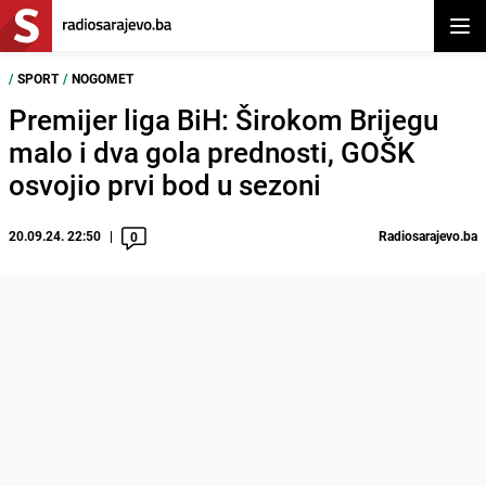
Otvor
/
SPORT
/
NOGOMET
Premijer liga BiH: Širokom Brijegu
malo i dva gola prednosti, GOŠK
osvojio prvi bod u sezoni
20.09.24. 22:50
Radiosarajevo.ba
0