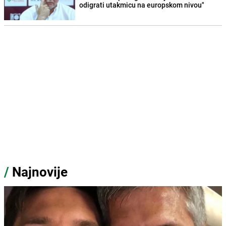
odigrati utakmicu na europskom nivou"
/
Najnovije