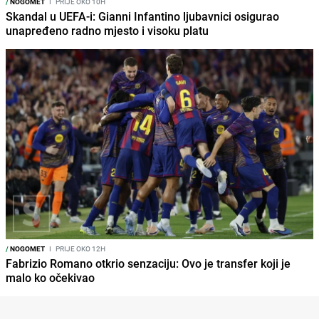
/
NOGOMET
I
PRIJE OKO 10H
Skandal u UEFA-i: Gianni Infantino ljubavnici osigurao
unapređeno radno mjesto i visoku platu
/
NOGOMET
I
PRIJE OKO 12H
Fabrizio Romano otkrio senzaciju: Ovo je transfer koji je
malo ko očekivao