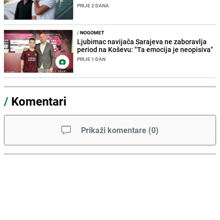
PRIJE 2 DANA
/
NOGOMET
Ljubimac navijača Sarajeva ne zaboravlja
period na Koševu: "Ta emocija je neopisiva"
PRIJE 1 DAN
/
Komentari
Prikaži komentare
(
0
)