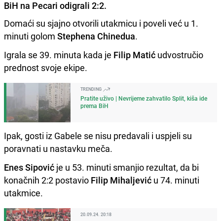
BiH na Pecari odigrali 2:2.
Domaći su sjajno otvorili utakmicu i poveli već u 1.
minuti golom
Stephena Chinedua
.
Igrala se 39. minuta kada je
Filip Matić
udvostručio
prednost svoje ekipe.
TRENDING
Pratite uživo | Nevrijeme zahvatilo Split, kiša ide
prema BiH
Ipak, gosti iz Gabele se nisu predavali i uspjeli su
poravnati u nastavku meča.
Enes Sipović
je u 53. minuti smanjio rezultat, da bi
konačnih 2:2 postavio
Filip Mihaljević
u 74. minuti
utakmice.
20.09.24. 20:18