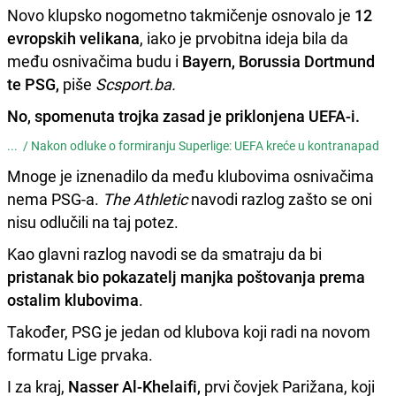
Novo klupsko nogometno takmičenje osnovalo je
12
evropskih velikana
, iako je prvobitna ideja bila da
među osnivačima budu i
Bayern, Borussia Dortmund
te PSG,
piše
Scsport.ba.
No, spomenuta trojka zasad je priklonjena UEFA-i.
... /
Nakon odluke o formiranju Superlige: UEFA kreće u kontranapad
Mnoge je iznenadilo da među klubovima osnivačima
nema PSG-a.
The Athletic
navodi razlog zašto se oni
nisu odlučili na taj potez.
Kao glavni razlog navodi se da smatraju da bi
pristanak bio pokazatelj manjka poštovanja prema
ostalim klubovima
.
Također, PSG je jedan od klubova koji radi na novom
formatu Lige prvaka.
I za kraj,
Nasser Al-Khelaifi,
prvi čovjek Parižana, koji