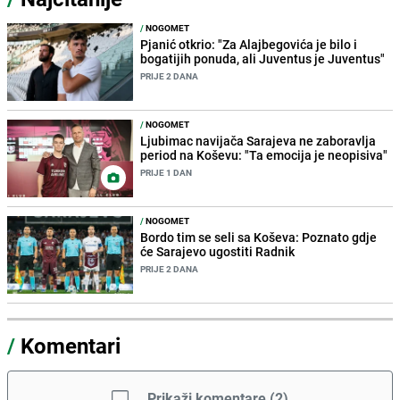
/
NOGOMET
Pjanić otkrio: "Za Alajbegovića je bilo i
bogatijih ponuda, ali Juventus je Juventus"
PRIJE 2 DANA
/
NOGOMET
Ljubimac navijača Sarajeva ne zaboravlja
period na Koševu: "Ta emocija je neopisiva"
PRIJE 1 DAN
/
NOGOMET
Bordo tim se seli sa Koševa: Poznato gdje
će Sarajevo ugostiti Radnik
PRIJE 2 DANA
/
Komentari
Prikaži komentare
(
2
)