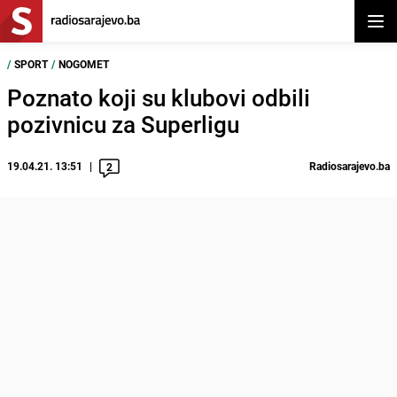
Otvor
/
SPORT
/
NOGOMET
Poznato koji su klubovi odbili
pozivnicu za Superligu
19.04.21. 13:51
Radiosarajevo.ba
2