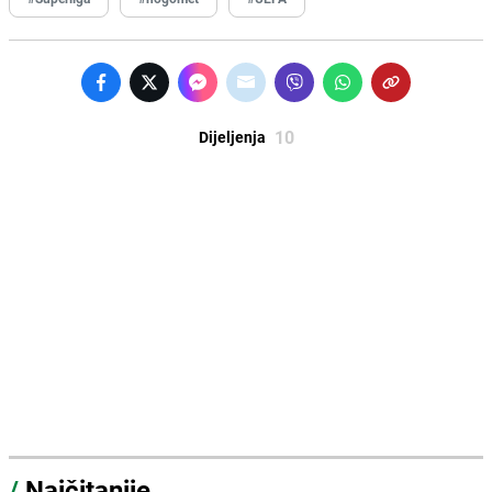
10
Dijeljenja
/
Najčitanije