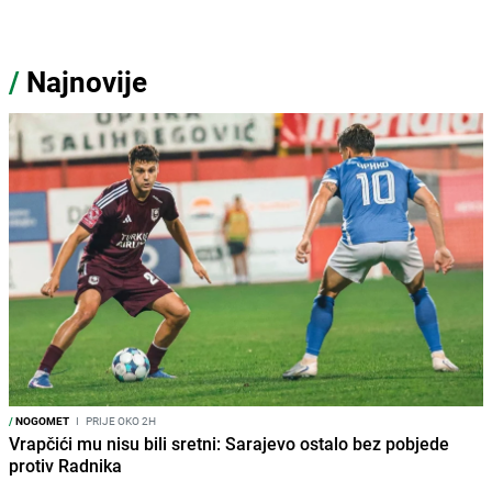
/
Najnovije
/
NOGOMET
I
PRIJE OKO 2H
Vrapčići mu nisu bili sretni: Sarajevo ostalo bez pobjede
protiv Radnika