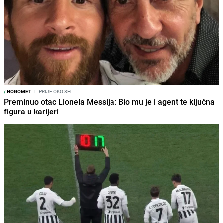
/
NOGOMET
I
PRIJE OKO 8H
Preminuo otac Lionela Messija: Bio mu je i agent te ključna
figura u karijeri