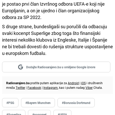
je postao prvi član Izvršnog odbora UEFA-e koji nije
Europljanin, a on je ujedno i član organizacijskog
odbora za SP 2022.
S druge strane, bundesligaši su poručili da odbacuju
svaki kocenpt Superlige zbog toga što finansijski
interesi nekoliko klubova iz Engleske, Italije i Španije
ne bi trebali dovesti do rušenja strukture uspostavljene
u europskom fudbalu.
Dodajte Radiosarajevo.ba u omiljene Google izvore
Radiosarajevo.ba
pratite putem aplikacije za
Android
|
iOS
i društvenih
mreža
Twitter
|
Facebook
|
Instagram
, kao i putem našeg
Viber
Chata.
#PSG
#Bayern Munchen
#Borussia Dortmund
#Superliga
#nogomet
#UEFA