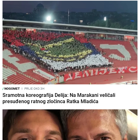
/
NOGOMET
I
PRIJE OKO 3H
Sramotna koreografija Delija: Na Marakani veličali
presuđenog ratnog zločinca Ratka Mladića