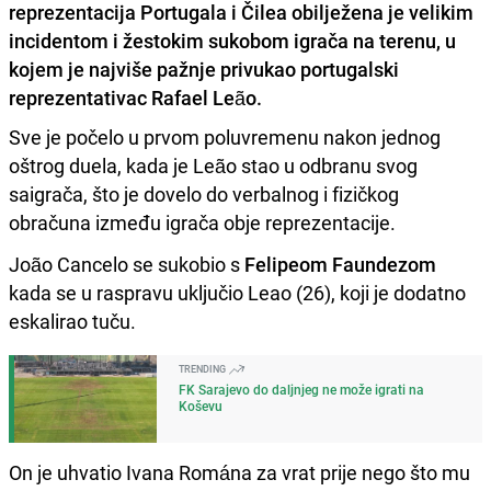
reprezentacija Portugala i Čilea obilježena je velikim
incidentom i žestokim sukobom igrača na terenu, u
kojem je najviše pažnje privukao portugalski
reprezentativac Rafael Leão.
Sve je počelo u prvom poluvremenu nakon jednog
oštrog duela, kada je Leão stao u odbranu svog
saigrača, što je dovelo do verbalnog i fizičkog
obračuna između igrača obje reprezentacije.
João Cancelo se sukobio s
Felipeom Faundezom
kada se u raspravu uključio Leao (26), koji je dodatno
eskalirao tuču.
TRENDING
FK Sarajevo do daljnjeg ne može igrati na
Koševu
On je uhvatio Ivana Romána za vrat prije nego što mu