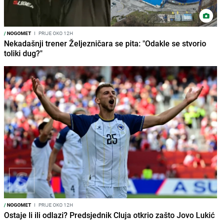
/
NOGOMET
I
PRIJE OKO 12H
Nekadašnji trener Željezničara se pita: "Odakle se stvorio
toliki dug?"
/
NOGOMET
I
PRIJE OKO 12H
Ostaje li ili odlazi? Predsjednik Cluja otkrio zašto Jovo Lukić