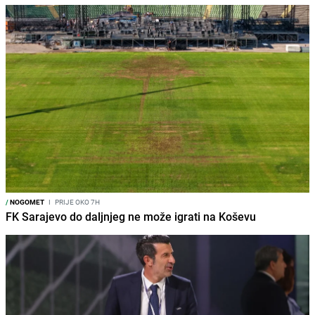
/
NOGOMET
I
PRIJE OKO 7H
FK Sarajevo do daljnjeg ne može igrati na Koševu