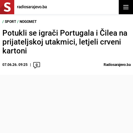
Otvor
/
SPORT
/
NOGOMET
Potukli se igrači Portugala i Čilea na
prijateljskoj utakmici, letjeli crveni
kartoni
07.06.26. 09:25
Radiosarajevo.ba
0