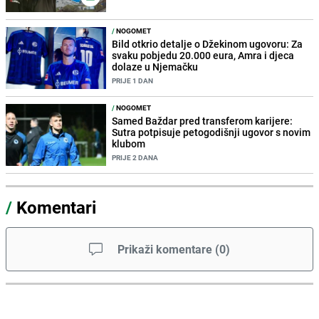
/
NOGOMET
Bild otkrio detalje o Džekinom ugovoru: Za
svaku pobjedu 20.000 eura, Amra i djeca
dolaze u Njemačku
PRIJE 1 DAN
/
NOGOMET
Samed Baždar pred transferom karijere:
Sutra potpisuje petogodišnji ugovor s novim
klubom
PRIJE 2 DANA
/
Komentari
Prikaži komentare
(
0
)