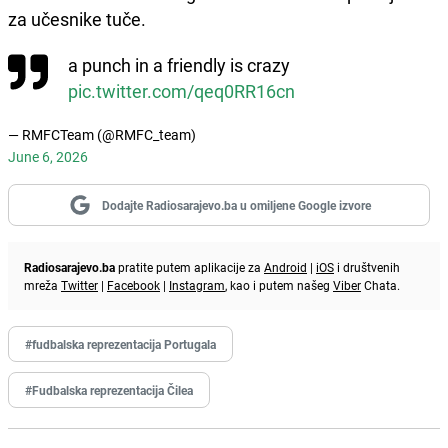
za učesnike tuče.
a punch in a friendly is crazy
pic.twitter.com/qeq0RR16cn
— RMFCTeam (@RMFC_team)
June 6, 2026
Dodajte Radiosarajevo.ba u omiljene Google izvore
Radiosarajevo.ba
pratite putem aplikacije za
Android
|
iOS
i društvenih
mreža
Twitter
|
Facebook
|
Instagram
, kao i putem našeg
Viber
Chata.
#fudbalska reprezentacija Portugala
#Fudbalska reprezentacija Čilea