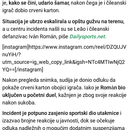
je,
kako se čini, udario šamar,
nakon čega je i čileanski
igrač dobio crveni karton.
Situacija je ubrzo eskalirala u opštu gužvu na terenu
,
a u centru incidenta našli su se Leão i čileanski
defanzivac Iván Román, piše
Dailysports.net.
[instagram]https://www.instagram.com/reel/DZQUJV
nuYiH/?
utm_source=ig_web_copy_link&igsh=NTc4MTIwNjQ2
YQ==[/instagram]
Nakon pregleda snimka, sudija je donio odluku da
pokaže crveni karton obojici igrača. Iako je
Román bio
uključen u početni duel
, kažnjen je zbog svoje reakcije
nakon sukoba.
Incident je potpuno zasjenio sportski dio utakmice
i
izazvao brojne reakcije u javnosti, dok se očekuje
odluka nadležnih o mogućim dodatnim suspenzijama