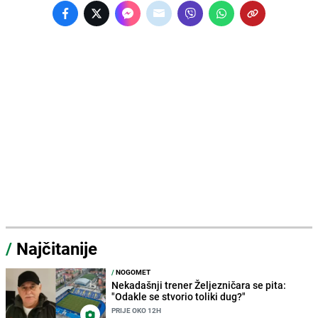
/
Najčitanije
/
NOGOMET
Nekadašnji trener Željezničara se pita:
"Odakle se stvorio toliki dug?"
PRIJE OKO 12H