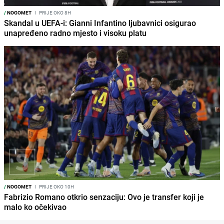
/
NOGOMET
I
PRIJE OKO 8H
Skandal u UEFA-i: Gianni Infantino ljubavnici osigurao
unapređeno radno mjesto i visoku platu
/
NOGOMET
I
PRIJE OKO 10H
Fabrizio Romano otkrio senzaciju: Ovo je transfer koji je
malo ko očekivao