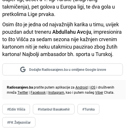
takmičenja), pet golova u Europa ligi, te dva gola u
pretkolima Lige prvaka.
Osim što je jedna od najvažnijih karika u timu, uvijek
pouzdan adut treneru
Abdullahu Avcıju
, impresionira
to što Višća za sedam sezona nije kažnjen crvenim
kartonom niti je neku utakmicu pauzirao zbog žutih
kartona! Najbolji ambasador bh. sporta u Turskoj.
Dodajte Radiosarajevo.ba u omiljene Google izvore
Radiosarajevo.ba
pratite putem aplikacije za
Android
|
iOS
i društvenih
mreža
Twitter
|
Facebook
|
Instagram
, kao i putem našeg
Viber
Chata.
#Edin Višća
#Istanbul Basaksehir
#Turska
#FK Željezničar