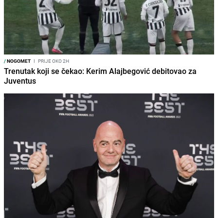
/
NOGOMET
I
PRIJE OKO 2H
Trenutak koji se čekao: Kerim Alajbegović debitovao za
Juventus