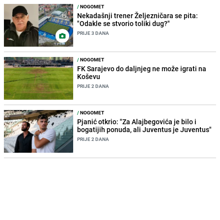
/
NOGOMET
Nekadašnji trener Željezničara se pita:
"Odakle se stvorio toliki dug?"
PRIJE 3 DANA
/
NOGOMET
FK Sarajevo do daljnjeg ne može igrati na
Koševu
PRIJE 2 DANA
/
NOGOMET
Pjanić otkrio: "Za Alajbegovića je bilo i
bogatijih ponuda, ali Juventus je Juventus"
PRIJE 2 DANA