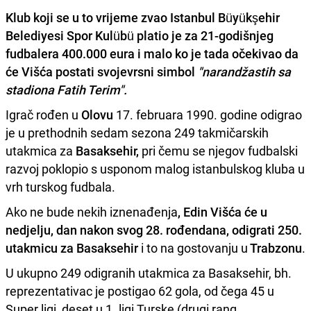
Klub koji se u to vrijeme zvao
Istanbul Büyükşehir
Belediyesi Spor Kulübü
platio je za 21-godišnjeg
fudbalera 400.000 eura i malo ko je tada očekivao da
će
Višća
postati svojevrsni simbol
"narandžastih sa
stadiona Fatih Terim".
Igrač rođen u
Olovu
17. februara 1990. godine odigrao
je u prethodnih sedam sezona 249 takmičarskih
utakmica za
Basaksehir,
pri čemu se njegov fudbalski
razvoj poklopio s usponom malog istanbulskog kluba u
vrh turskog fudbala.
Ako ne bude nekih iznenađenja
, Edin Višća će u
nedjelju, dan nakon svog 28. rođendana, odigrati 250.
utakmicu za Basaksehir
i to na gostovanju u
Trabzonu
.
U ukupno 249 odigranih utakmica za Basaksehir, bh.
reprezentativac je postigao 62 gola, od čega 45 u
Super ligi, deset u 1. ligi Turske (drugi rang