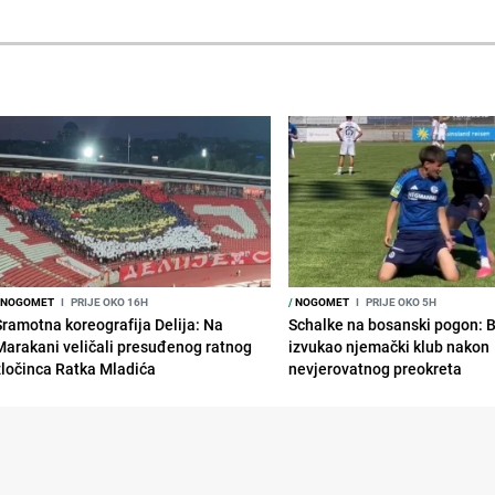
NOGOMET
I
PRIJE OKO 16H
/
NOGOMET
I
PRIJE OKO 5H
Sramotna koreografija Delija: Na
Schalke na bosanski pogon: 
Marakani veličali presuđenog ratnog
izvukao njemački klub nakon
zločinca Ratka Mladića
nevjerovatnog preokreta