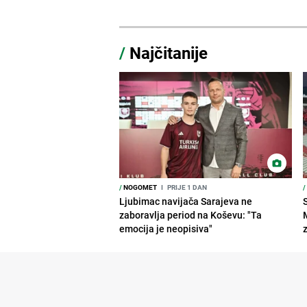
/
Najčitanije
/
NOGOMET
I
PRIJE 1 DAN
/
Ljubimac navijača Sarajeva ne
zaboravlja period na Koševu: "Ta
emocija je neopisiva"