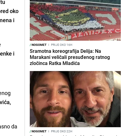
etu
pred oko
emena i
e
/
NOGOMET
I
PRIJE OKO 16H
Sramotna koreografija Delija: Na
enke i
Marakani veličali presuđenog ratnog
zločinca Ratka Mladića
jenog
vića,
jasno da
/
NOGOMET
I
PRIJE OKO 22H