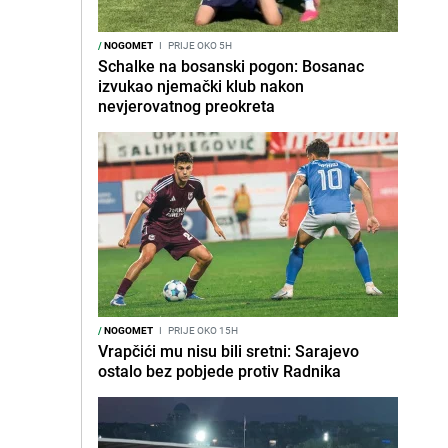
/
NOGOMET
I
PRIJE OKO 5H
Schalke na bosanski pogon: Bosanac
izvukao njemački klub nakon
nevjerovatnog preokreta
/
NOGOMET
I
PRIJE OKO 15H
Vrapčići mu nisu bili sretni: Sarajevo
ostalo bez pobjede protiv Radnika