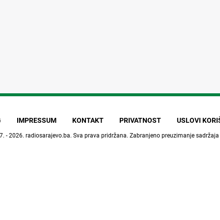
G
IMPRESSUM
KONTAKT
PRIVATNOST
USLOVI KOR
7. - 2026.
radiosarajevo.ba
. Sva prava pridržana. Zabranjeno preuzimanje sadržaja