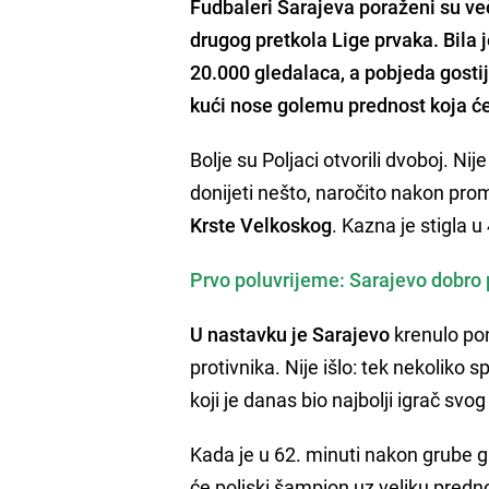
Fudbaleri Sarajeva
poraženi su ve
drugog pretkola Lige prvaka. Bila
20.000 gledalaca
, a pobjeda gosti
kući nose golemu prednost koja će 
Bolje su Poljaci otvorili dvoboj. Ni
donijeti nešto, naročito nakon pr
Krste Velkoskog
. Kazna je stigla 
Prvo poluvrijeme: Sarajevo dobro p
U nastavku je Sarajevo
krenulo po
protivnika. Nije išlo: tek nekolik
koji je danas bio najbolji igrač svog
Kada je u 62. minuti nakon grube
će poljski šampion uz veliku pred