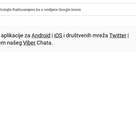
Dodajte Radiosarajevo.ba u omiljene Google izvore
aplikacije za
Android
|
iOS
i društvenih mreža
Twitter
|
utem našeg
Viber
Chata.