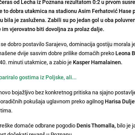
čeras od
Lecha iz Poznana
rezultatom 0:2 u prvom susr
 je to dobra utakmica na stadionu Asim Ferhatović Hase 
ju bila je zaslužena. Zabili su po jedan gol u oba poluvr
im vjerovatno biti dovoljna za prolaz dalje.
je se dobro postavilo Sarajevo, dominacija gostiju morala j
omašene dvije sasvim dobre prilike domaćih preko
Leona B
u 40. minuti utakmice, a zabio je
Kasper Hamalainen.
ariralo gostima iz Poljske, ali...
novo bojažljivo bez konkretnog pritiska na sjajno postavl
o sporadičnih pokušaja uglavnom preko agilnog
Harisa Dulje
 tima.
 greške domaće odbrane pogodio
Denis Thomalla,
bilo je 
nost dočekati revanš u Poznanu.