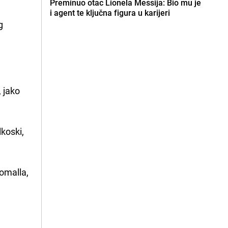
Preminuo otac Lionela Messija: Bio mu je
i agent te ključna figura u karijeri
g
, jako
lkoski,
homalla,