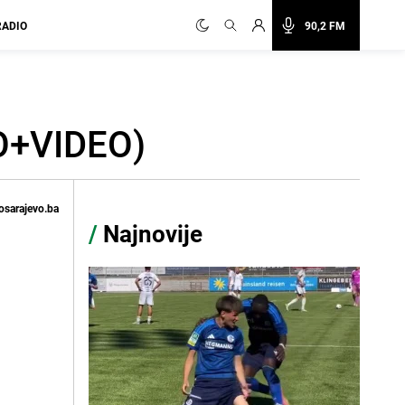
RADIO
90,2 FM
TO+VIDEO)
osarajevo.ba
/
Najnovije