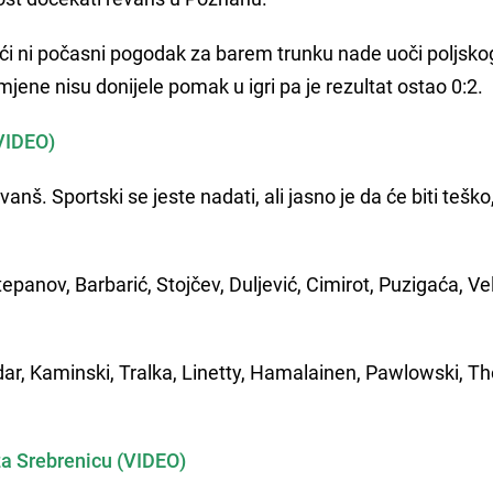
tići ni počasni pogodak za barem trunku nade uoči poljsko
 izmjene nisu donijele pomak u igri pa je rezultat ostao 0:2.
(VIDEO)
anš. Sportski se jeste nadati, ali jasno je da će biti teško
epanov, Barbarić, Stojčev, Duljević, Cimirot, Puzigaća, Ve
dar, Kaminski, Tralka, Linetty, Hamalainen, Pawlowski, T
za Srebrenicu (VIDEO)