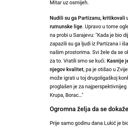
Mitar uz osmijeh.
Nudili su ga Partizanu, kritikovali u
rumunske lige
. Upravo u tome ogle
na probi u Sarajevu: "Kada je bio di
zapazili su ga ljudi iz Partizana i i
našim prostorima. Svi žele da se ok
za to. Vratili smo se kući.
Kasnije j
njegov kvalitet
, pa je otišao u Zv
može igrati u toj drugoligaškoj kon
proglašen je za najperspektivnijeg
Krupa, Borac…"
Ogromna želja da se dokaž
Prije samo godinu dana Lukić je bio