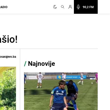
RADIO
90,2 FM
šio!
osarajevo.ba
/
Najnovije