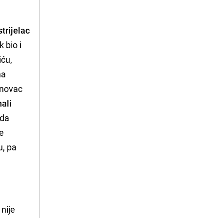
strijelac
 bio i
iću,
na
e novac
nali
 da
ne
u, pa
 nije