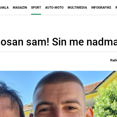
HALA
MAGAZIN
SPORT
AUTO-MOTO
MULTIMEDIA
INFOGRAFIKE
nosan sam! Sin me nadma
Radi