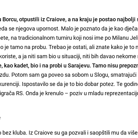
 Borcu, otpustili iz Craiove, a na kraju je postao najbolji 
da se njegova upornost. Malo je poznato da je kao dječak
jete, na tradicionalnom turniru koji nosi ime po Milanu Jel
šao je tamo na probu. Trebao je ostati, ali znate kako je to 
oriste, a ja niti sam bio u situaciji, niti bih davao nekom
e, kao kadet, bio i na probi u Sarajevu. Tamo nisu prepoz
ijezdu. Potom sam ga poveo sa sobom u Slogu, smatrajući
kurenciji. Ispostavilo se da je to bio dobar potez. Te godi
 igrača RS. Onda je krenulo – poziv u mladu reprezentacij
e
 bez kluba. Iz Craiove su ga pozvali i saopštili mu da više