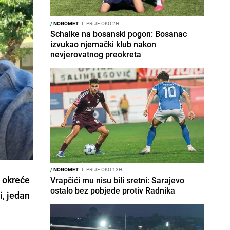
/
NOGOMET
I
PRIJE OKO 2H
Schalke na bosanski pogon: Bosanac
izvukao njemački klub nakon
nevjerovatnog preokreta
/
NOGOMET
I
PRIJE OKO 13H
a okreće
Vrapčići mu nisu bili sretni: Sarajevo
ostalo bez pobjede protiv Radnika
i, jedan