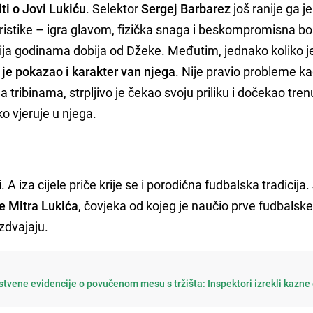
ti o Jovi Lukiću
. Selektor
Sergej Barbarez
još ranije ga je
ristike – igra glavom, fizička snaga i beskompromisna b
ija godinama dobija od Džeke. Međutim, jednako koliko j
 je pokazao i karakter van njega
. Nije pravio probleme ka
tribinama, strpljivo je čekao svoju priliku i dočekao tre
o vjeruje u njega.
 A iza cijele priče krije se i porodična fudbalska tradicija.
e Mitra Lukića
, čovjeka od kojeg je naučio prve fudbalsk
izdvajaju.
tvene evidencije o povučenom mesu s tržišta: Inspektori izrekli kazne