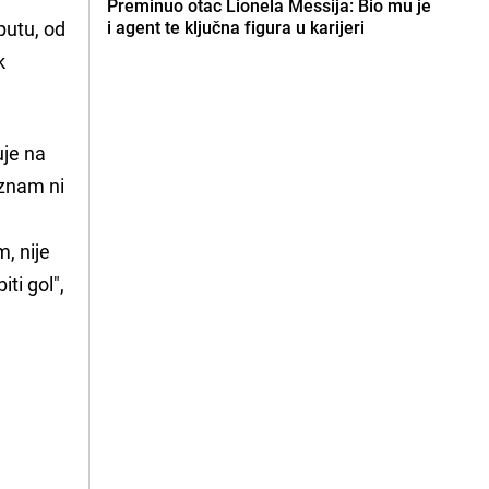
Preminuo otac Lionela Messija: Bio mu je
putu, od
i agent te ključna figura u karijeri
k
uje na
 znam ni
, nije
iti gol",