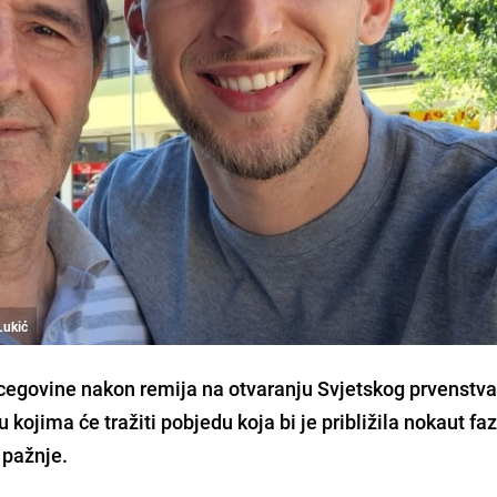
Lukić
rcegovine nakon remija na otvaranju Svjetskog prvenstv
 kojima će tražiti pobjedu koja bi je približila nokaut faz
 pažnje.