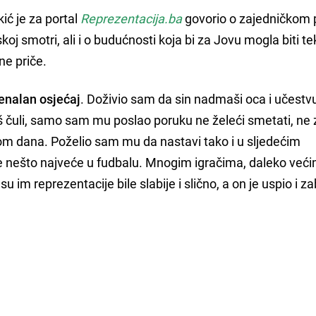
ić je za portal
Reprezentacija.ba
govorio o zajedničkom 
oj smotri, ali i o budućnosti koja bi za Jovu mogla biti te
ne priče.
menalan osjećaj
. Doživio sam da sin nadmaši oca i učestv
 čuli, samo sam mu poslao poruku ne želeći smetati, ne
okom dana. Poželio sam mu da nastavi tako i u sljedećim
 nešto najveće u fudbalu. Mnogim igračima, daleko većim
u im reprezentacije bile slabije i slično, a on je uspio i zab