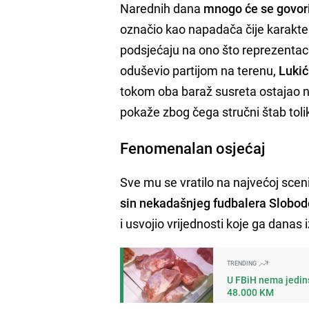
Narednih dana
mnogo će se govori
označio kao napadača čije karakte
podsjećaju na ono što reprezentac
oduševio partijom na terenu,
Lukić
tokom oba baraž susreta ostajao na 
pokaže zbog čega stručni štab tolik
Fenomenalan osjećaj
Sve mu se vratilo na najvećoj sceni.
sin nekadašnjeg fudbalera Slobod
i usvojio vrijednosti koje ga danas 
TRENDING
U FBiH nema jedins
48.000 KM