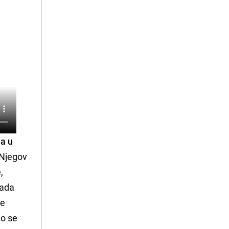
la u
"Njegov
,
kada
je
io se