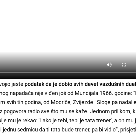
ojio jeste
podatak da je dobio svih devet vazdušnih due
dnog napadača nije viđen još od Mundijala 1966. godine: 
kom svih tih godina, od Modriče, Zvijezde i Sloge pa nadalje
bez pogovora radio sve što mu se kaže. Jednom prilikom, 
ije mu je rekao: 'Lako je tebi, tebi je tata trener', a on mu 
i jednu sedmicu da ti tata bude trener, pa bi vidio'", prisjet