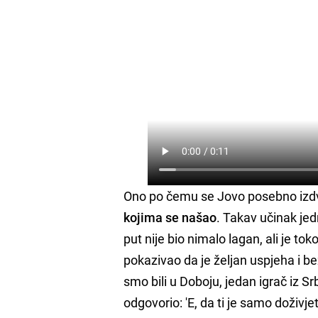
Ono po čemu se Jovo posebno izdv
kojima se našao
. Takav učinak je
put nije bio nimalo lagan, ali je to
pokazivao da je željan uspjeha i 
smo bili u Doboju, jedan igrač iz Srb
odgovorio: 'E, da ti je samo doživjet