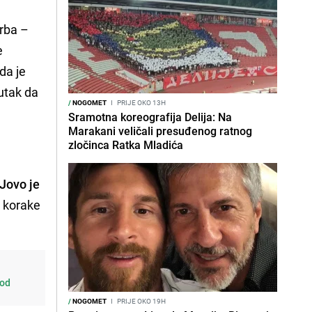
orba –
e
da je
nutak da
/
NOGOMET
I
PRIJE OKO 13H
Sramotna koreografija Delija: Na
Marakani veličali presuđenog ratnog
zločinca Ratka Mladića
Jovo je
e korake
 od
/
NOGOMET
I
PRIJE OKO 19H