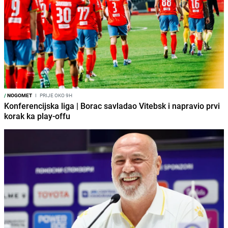
/
NOGOMET
I
PRIJE OKO 9H
Konferencijska liga | Borac savladao Vitebsk i napravio prvi
korak ka play-offu