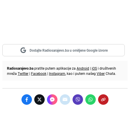
Dodajte Radiosarajevo.ba u omiljene Google izvore
Radiosarajevo.ba
pratite putem aplikacije za
Android
|
iOS
i društvenih
mreža
Twitter
|
Facebook
|
Instagram
, kao i putem našeg
Viber
Chata.