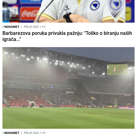
/
NOGOMET
I
PRIJE OKO 11H
Barbarezova poruka privukla pažnju: "Toliko o biranju naših
igrača..."
/
NOGOMET
I
PRIJE OKO 11H