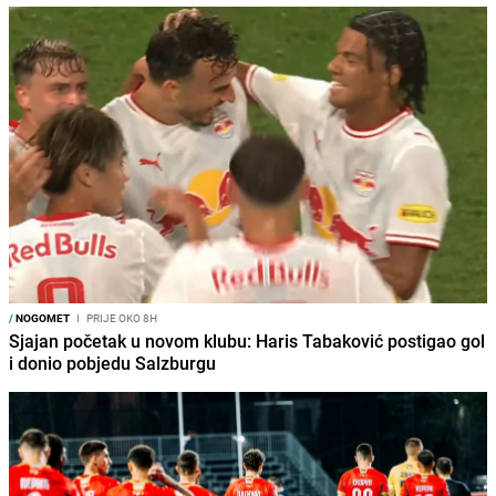
/
NOGOMET
I
PRIJE OKO 8H
Sjajan početak u novom klubu: Haris Tabaković postigao gol
i donio pobjedu Salzburgu