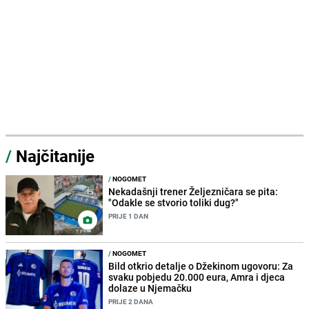
/
Najčitanije
/
NOGOMET
Nekadašnji trener Željezničara se pita:
"Odakle se stvorio toliki dug?"
PRIJE 1 DAN
/
NOGOMET
Bild otkrio detalje o Džekinom ugovoru: Za
svaku pobjedu 20.000 eura, Amra i djeca
dolaze u Njemačku
PRIJE 2 DANA