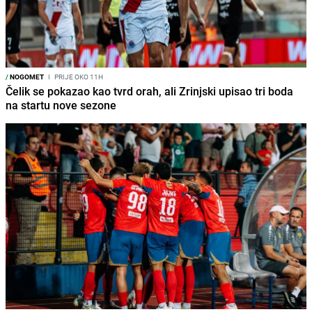
/
NOGOMET
I
PRIJE OKO 11H
Čelik se pokazao kao tvrd orah, ali Zrinjski upisao tri boda
na startu nove sezone