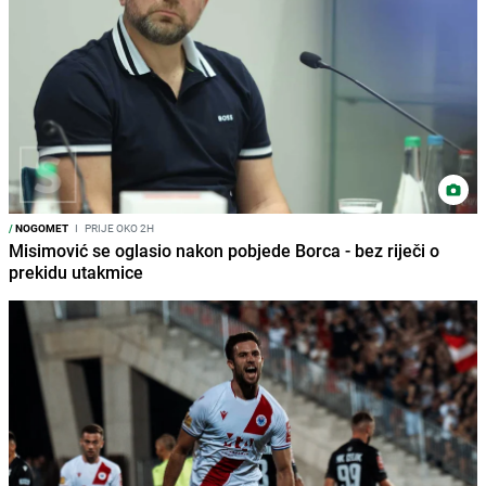
/
NOGOMET
I
PRIJE OKO 2H
Misimović se oglasio nakon pobjede Borca - bez riječi o
prekidu utakmice