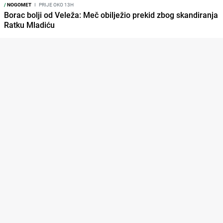
/
NOGOMET
I
PRIJE OKO 13H
Borac bolji od Veleža: Meč obilježio prekid zbog skandiranja
Ratku Mladiću