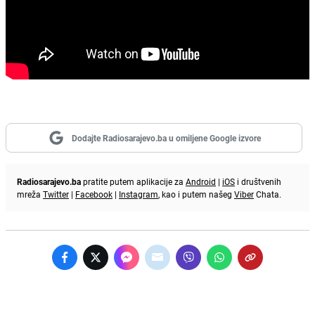
Dodajte Radiosarajevo.ba u omiljene Google izvore
Radiosarajevo.ba
pratite putem aplikacije za
Android
|
iOS
i društvenih
mreža
Twitter
|
Facebook
|
Instagram
, kao i putem našeg
Viber
Chata.