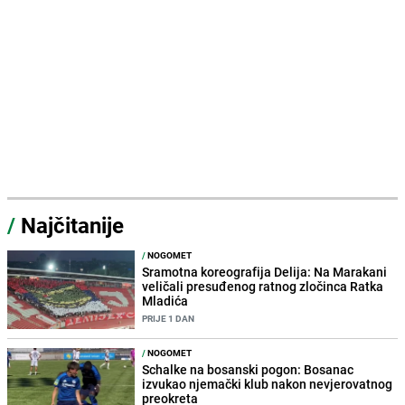
/
Najčitanije
/
NOGOMET
Sramotna koreografija Delija: Na Marakani
veličali presuđenog ratnog zločinca Ratka
Mladića
PRIJE 1 DAN
/
NOGOMET
Schalke na bosanski pogon: Bosanac
izvukao njemački klub nakon nevjerovatnog
preokreta