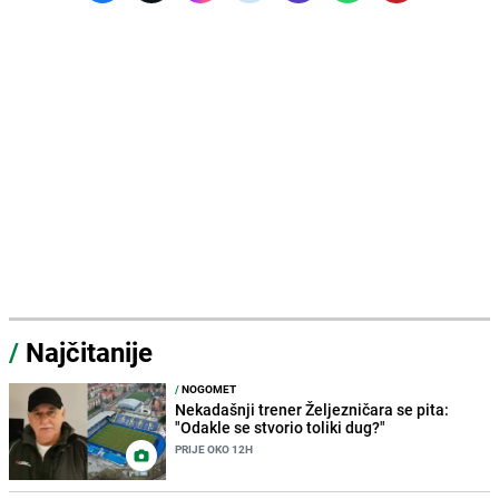
/
Najčitanije
/
NOGOMET
Nekadašnji trener Željezničara se pita:
"Odakle se stvorio toliki dug?"
PRIJE OKO 12H