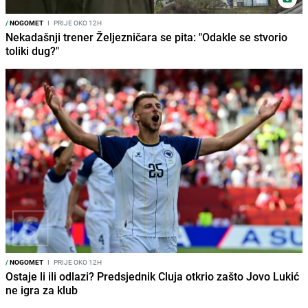
/
NOGOMET
I
PRIJE OKO 12H
Nekadašnji trener Željezničara se pita: "Odakle se stvorio
toliki dug?"
/
NOGOMET
I
PRIJE OKO 12H
Ostaje li ili odlazi? Predsjednik Cluja otkrio zašto Jovo Lukić
ne igra za klub