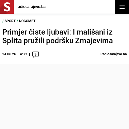
Otvor
/
SPORT
/
NOGOMET
Primjer čiste ljubavi: I mališani iz
Splita pružili podršku Zmajevima
24.06.26. 14:39
Radiosarajevo.ba
9