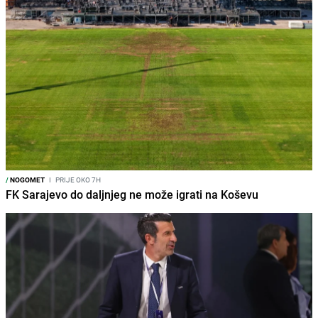
/
NOGOMET
I
PRIJE OKO 7H
FK Sarajevo do daljnjeg ne može igrati na Koševu