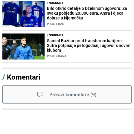
/
NOGOMET
Bild otkrio detalje o Džekinom ugovoru: Za
svaku pobjedu 20.000 eura, Amra i djeca
dolaze u Njemačku
PRIJE 1 DAN
/
NOGOMET
Samed Baždar pred transferom karijere:
Sutra potpisuje petogodišnji ugovor s novim
klubom
PRIJE 2 DANA
/
Komentari
Prikaži komentare
(
9
)