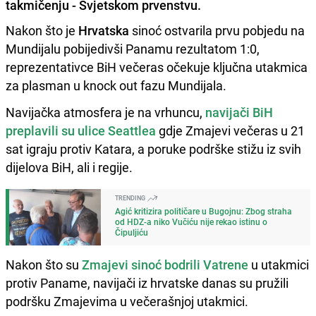
takmičenju - Svjetskom prvenstvu.
Nakon što je
Hrvatska
sinoć ostvarila prvu pobjedu na
Mundijalu pobijedivši Panamu rezultatom 1:0,
reprezentativce BiH večeras očekuje ključna utakmica
za plasman u knock out fazu Mundijala.
Navijačka atmosfera je na vrhuncu,
navijači BiH
preplavili su ulice Seattlea
gdje Zmajevi večeras u 21
sat igraju protiv Katara, a poruke podrške stižu iz svih
dijelova BiH, ali i regije.
TRENDING
Agić kritizira političare u Bugojnu: Zbog straha
od HDZ-a niko Vučiću nije rekao istinu o
Čipuljiću
Nakon što su
Zmajevi sinoć bodrili Vatrene
u utakmici
protiv Paname, navijači iz hrvatske danas su pružili
podršku Zmajevima u večerašnjoj utakmici.