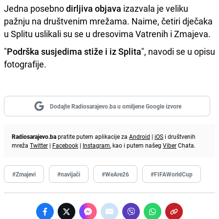
Jedna posebno
dirljiva objava
izazvala je veliku
pažnju na društvenim mrežama. Naime, četiri dječaka
u Splitu uslikali su se u dresovima Vatrenih i Zmajeva.
"
Podrška susjedima stiže i iz Splita
", navodi se u opisu
fotografije.
Dodajte Radiosarajevo.ba u omiljene Google izvore
Radiosarajevo.ba
pratite putem aplikacije za
Android
|
iOS
i društvenih
mreža
Twitter
|
Facebook
|
Instagram
, kao i putem našeg
Viber
Chata.
#Zmajevi
#navijači
#WeAre26
#FIFAWorldCup