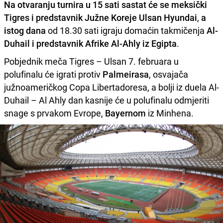
Na otvaranju turnira u 15 sati sastat će se meksički
Tigres i predstavnik Južne Koreje Ulsan Hyundai
,
a
istog dana
od 18.30 sati igraju domaćin takmičenja
Al-
Duhail i predstavnik Afrike Al-Ahly iz Egipta
.
Pobjednik meča Tigres – Ulsan 7. februara u
polufinalu će igrati protiv
Palmeirasa
, osvajača
južnoameričkog Copa Libertadoresa, a bolji iz duela Al-
Duhail – Al Ahly dan kasnije će u polufinalu odmjeriti
snage s prvakom Evrope,
Bayernom
iz Minhena.