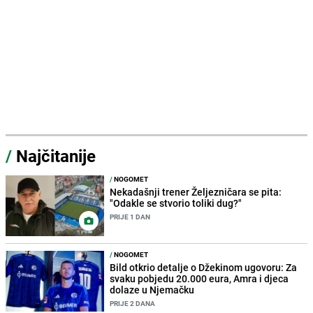
/
Najčitanije
/
NOGOMET
Nekadašnji trener Željezničara se pita:
"Odakle se stvorio toliki dug?"
PRIJE 1 DAN
/
NOGOMET
Bild otkrio detalje o Džekinom ugovoru: Za
svaku pobjedu 20.000 eura, Amra i djeca
dolaze u Njemačku
PRIJE 2 DANA