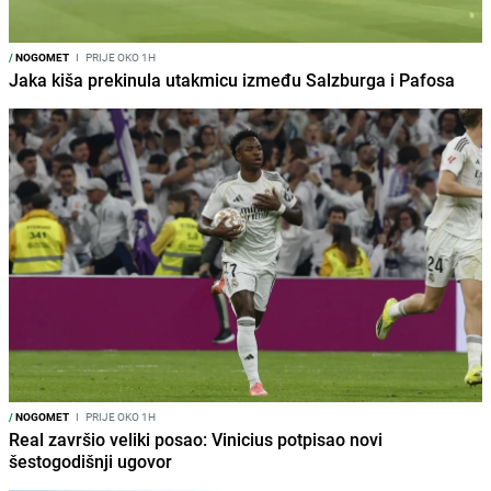
/
NOGOMET
I
PRIJE OKO 1H
Jaka kiša prekinula utakmicu između Salzburga i Pafosa
/
NOGOMET
I
PRIJE OKO 1H
Real završio veliki posao: Vinicius potpisao novi
šestogodišnji ugovor