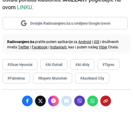
ovom
LINKU.
Dodajte Radiosarajevo.ba u omiljene Google izvore
Radiosarajevo.ba
pratite putem aplikacije za
Android
|
iOS
i društvenih
mreža
Twitter
|
Facebook
|
Instagram
, kao i putem našeg
Viber
Chata.
#Ulsan Hyundai
#Al-Duhail
#Al-Ahly
#Tigres
#Palmeiras
#Bayern Munchen
#Auckland City