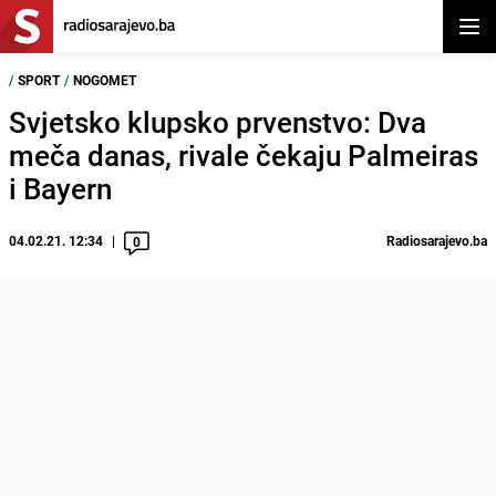
Otvor
/
SPORT
/
NOGOMET
Svjetsko klupsko prvenstvo: Dva
meča danas, rivale čekaju Palmeiras
i Bayern
04.02.21. 12:34
Radiosarajevo.ba
0