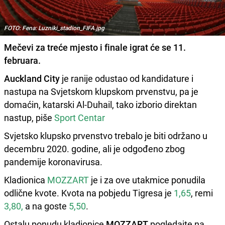
FOTO: Fena: Luzniki_stadion_FIFA.jpg
Mečevi za treće mjesto i finale igrat će se 11.
februara.
Auckland City
je ranije odustao od kandidature i
nastupa na Svjetskom klupskom prvenstvu, pa je
domaćin, katarski Al-Duhail, tako izborio direktan
nastup, piše
Sport Centar
Svjetsko klupsko prvenstvo trebalo je biti održano u
decembru 2020. godine, ali je odgođeno zbog
pandemije koronavirusa.
Kladionica
MOZZART
je i za ove utakmice ponudila
odlične kvote. Kvota na pobjedu Tigresa je
1,65
, remi
3,80,
a na goste
5,50
.
Ostalu ponudu kladionice
MOZZART
pogledajte na