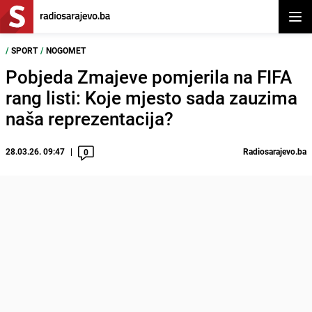
Otvor
/
SPORT
/
NOGOMET
Pobjeda Zmajeve pomjerila na FIFA
rang listi: Koje mjesto sada zauzima
naša reprezentacija?
28.03.26. 09:47
Radiosarajevo.ba
0