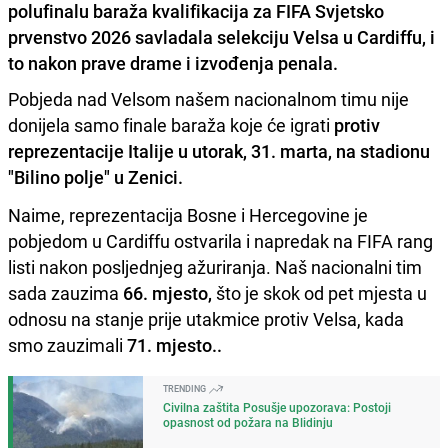
polufinalu baraža kvalifikacija za FIFA Svjetsko
prvenstvo 2026 savladala selekciju Velsa u Cardiffu, i
to nakon prave drame i izvođenja penala.
Pobjeda nad Velsom našem nacionalnom timu nije
donijela samo finale baraža koje će igrati
protiv
reprezentacije Italije u utorak, 31. marta, na stadionu
"Bilino polje" u Zenici.
Naime, reprezentacija Bosne i Hercegovine je
pobjedom u Cardiffu ostvarila i napredak na FIFA rang
listi nakon posljednjeg ažuriranja. Naš nacionalni tim
sada zauzima
66. mjesto,
što je skok od pet mjesta u
odnosu na stanje prije utakmice protiv Velsa, kada
smo zauzimali
71. mjesto..
TRENDING
Civilna zaštita Posušje upozorava: Postoji
opasnost od požara na Blidinju