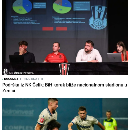
/
NOGOMET
I
PRIJE OKO 11H
Podrška iz NK Čelik: BiH korak bliže nacionalnom stadionu u
Zenici