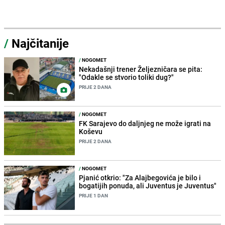
/
Najčitanije
/
NOGOMET
Nekadašnji trener Željezničara se pita:
"Odakle se stvorio toliki dug?"
PRIJE 2 DANA
/
NOGOMET
FK Sarajevo do daljnjeg ne može igrati na
Koševu
PRIJE 2 DANA
/
NOGOMET
Pjanić otkrio: "Za Alajbegovića je bilo i
bogatijih ponuda, ali Juventus je Juventus"
PRIJE 1 DAN