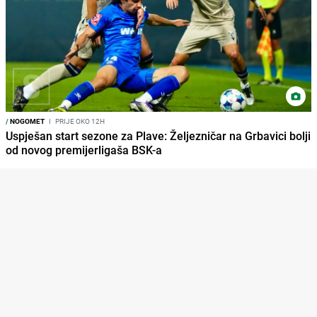
/
NOGOMET
I
PRIJE OKO 12H
Uspješan start sezone za Plave: Željezničar na Grbavici bolji
od novog premijerligaša BSK-a