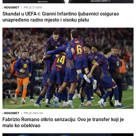
/
NOGOMET
I
PRIJE 51MIN
Skandal u UEFA-i: Gianni Infantino ljubavnici osigurao
unapređeno radno mjesto i visoku platu
/
NOGOMET
I
PRIJE OKO 2H
Fabrizio Romano otkrio senzaciju: Ovo je transfer koji je
malo ko očekivao