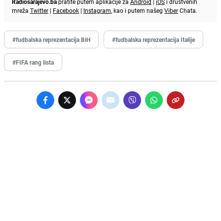
Radiosarajevo.ba
pratite putem aplikacije za
Android
|
iOS
i društvenih
mreža
Twitter
|
Facebook
|
Instagram
, kao i putem našeg
Viber
Chata.
#fudbalska reprezentacija BiH
#fudbalska reprezentacija Italije
#FIFA rang lista