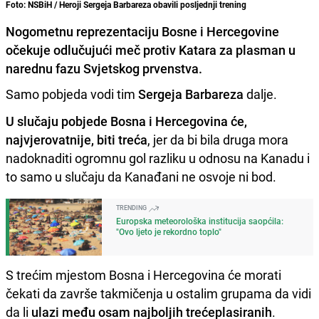
Foto: NSBiH / Heroji Sergeja Barbareza obavili posljednji trening
Nogometnu reprezentaciju Bosne i Hercegovine
očekuje odlučujući meč protiv Katara za plasman u
narednu fazu Svjetskog prvenstva.
Samo pobjeda vodi tim
Sergeja Barbareza
dalje.
U slučaju pobjede Bosna i Hercegovina će,
najvjerovatnije, biti treća
, jer da bi bila druga mora
nadoknaditi ogromnu gol razliku u odnosu na Kanadu i
to samo u slučaju da Kanađani ne osvoje ni bod.
TRENDING
Europska meteorološka institucija saopćila:
"Ovo ljeto je rekordno toplo"
S trećim mjestom Bosna i Hercegovina će morati
čekati da završe takmičenja u ostalim grupama da vidi
da li
ulazi među osam najboljih trećeplasiranih
.