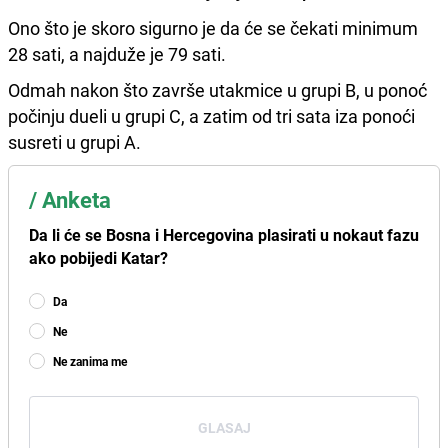
Ono što je skoro sigurno je da će se čekati minimum
28 sati, a najduže je 79 sati.
Odmah nakon što završe utakmice u grupi B, u ponoć
počinju dueli u grupi C, a zatim od tri sata iza ponoći
susreti u grupi A.
/
Anketa
Da li će se Bosna i Hercegovina plasirati u nokaut fazu
ako pobijedi Katar?
Da
Ne
Ne zanima me
GLASAJ