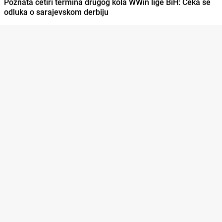
Poznata četiri termina drugog kola WWin lige BiH: Čeka se
odluka o sarajevskom derbiju