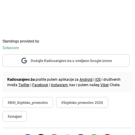
Standings provided by
Sofascore
Dodajte Radiosarajevo.ba u omiljene Google izvore
Radiosarajevo.ba
pratite putem aplikacije za
Android
|
iOS
i društvenih
mreža
Twitter
|
Facebook
|
Instagram
, kao i putem našeg
Viber
Chata.
#BiH_Svjetsko_prvenstvo
#Svjetsko prvenstvo 2026
#zmajevi