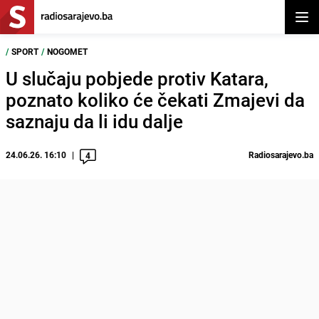
Otvor
/
SPORT
/
NOGOMET
U slučaju pobjede protiv Katara,
poznato koliko će čekati Zmajevi da
saznaju da li idu dalje
24.06.26. 16:10
Radiosarajevo.ba
4