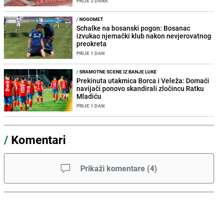
PRIJE 2 DANA
/
NOGOMET
Schalke na bosanski pogon: Bosanac
izvukao njemački klub nakon nevjerovatnog
preokreta
PRIJE 1 DAN
/
SRAMOTNE SCENE IZ BANJE LUKE
Prekinuta utakmica Borca i Veleža: Domaći
navijači ponovo skandirali zločincu Ratku
Mladiću
PRIJE 1 DAN
/
Komentari
Prikaži komentare
(
4
)