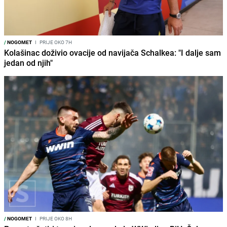
/
NOGOMET
I
PRIJE OKO 7H
Kolašinac doživio ovacije od navijača Schalkea: "I dalje sam
jedan od njih"
/
NOGOMET
I
PRIJE OKO 8H