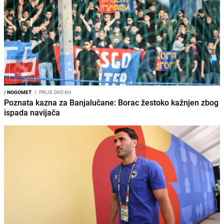
/
NOGOMET
I
PRIJE OKO 6H
Poznata kazna za Banjalučane: Borac žestoko kažnjen zbog
ispada navijača