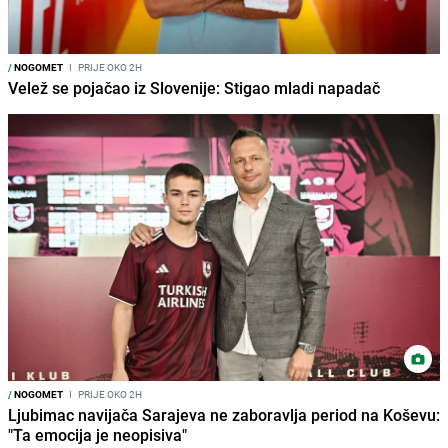
/
NOGOMET
I
PRIJE OKO 2H
Velež se pojačao iz Slovenije: Stigao mladi napadač
/
NOGOMET
I
PRIJE OKO 2H
Ljubimac navijača Sarajeva ne zaboravlja period na Koševu:
"Ta emocija je neopisiva"