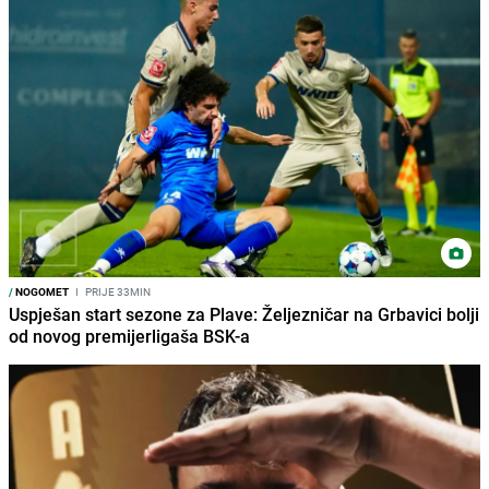
/
NOGOMET
I
PRIJE 33MIN
Uspješan start sezone za Plave: Željezničar na Grbavici bolji
od novog premijerligaša BSK-a