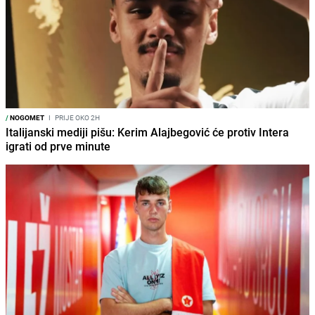
/
NOGOMET
I
PRIJE OKO 2H
Italijanski mediji pišu: Kerim Alajbegović će protiv Intera
igrati od prve minute