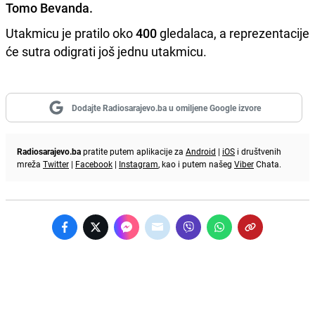
Tomo Bevanda
.
Utakmicu je pratilo oko
400
gledalaca, a reprezentacije
će sutra odigrati još jednu utakmicu.
Dodajte Radiosarajevo.ba u omiljene Google izvore
Radiosarajevo.ba
pratite putem aplikacije za
Android
|
iOS
i društvenih
mreža
Twitter
|
Facebook
|
Instagram
, kao i putem našeg
Viber
Chata.