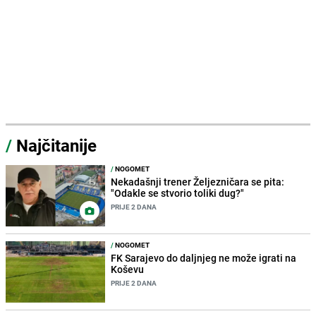
/
Najčitanije
/
NOGOMET
Nekadašnji trener Željezničara se pita:
"Odakle se stvorio toliki dug?"
PRIJE 2 DANA
/
NOGOMET
FK Sarajevo do daljnjeg ne može igrati na
Koševu
PRIJE 2 DANA