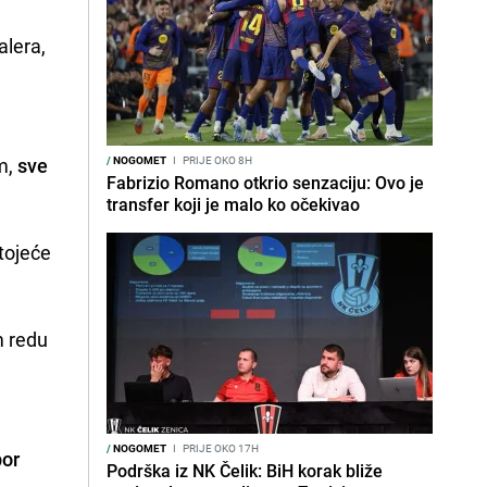
alera,
m,
sve
/
NOGOMET
I
PRIJE OKO 8H
Fabrizio Romano otkrio senzaciju: Ovo je
transfer koji je malo ko očekivao
tojeće
m redu
/
NOGOMET
I
PRIJE OKO 17H
bor
Podrška iz NK Čelik: BiH korak bliže