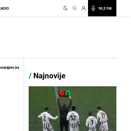
RADIO
90,2 FM
osarajevo.ba
/
Najnovije