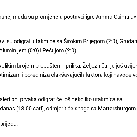
 jasne, mada su promjene u postavci igre Amara Osima uv
vi su odigrali utakmice sa Širokim Brijegom (2:0), Grudam
Aluminijem (0:0) i Pečujom (2:0).
elikim brojem propuštenih prilika, Željezničar je još uvije
timizam i pored niza olakšavajućih faktora koji navode 
aleri bh. prvaka odigrat će još nekoliko utakmica sa
 danas (18.00 sati), odmjerit će snage
sa Mattersburgom
srijedu.