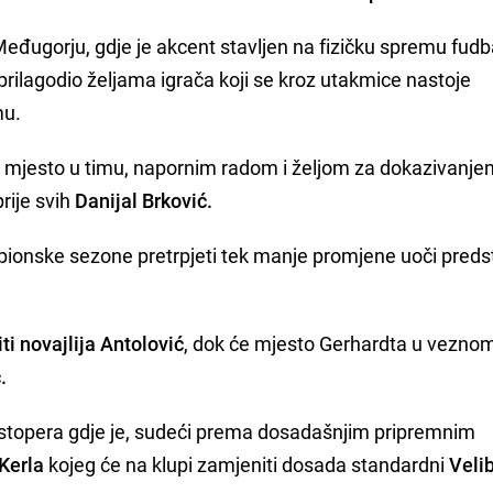
đugorju, gdje je akcent stavljen na fizičku spremu fudb
a prilagodio željama igrača koji se kroz utakmice nastoje
mu.
i mjesto u timu, napornim radom i željom za dokazivanje
rije svih
Danijal Brković.
ampionske sezone pretrpjeti tek manje promjene uoči preds
i novajlija Antolović
, dok će mjesto Gerhardta u vezno
.
ji stopera gdje je, sudeći prema dosadašnjim pripremnim
Kerla
kojeg će na klupi zamjeniti dosada standardni
Veli