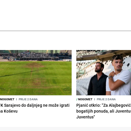
NOGOMET
I
PRIJE 2 DANA
/
NOGOMET
I
PRIJE 2 DANA
FK Sarajevo do daljnjeg ne može igrati
Pjanić otkrio: "Za Alajbegovića
na Koševu
bogatijih ponuda, ali Juventu
Juventus"