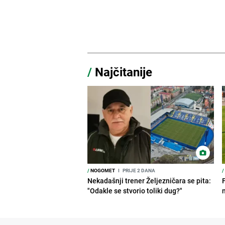
/
Najčitanije
/
NOGOMET
I
PRIJE 2 DANA
/
Nekadašnji trener Željezničara se pita:
"Odakle se stvorio toliki dug?"