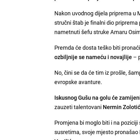
Nakon uvodnog dijela priprema u Me
stručni štab je finalni dio priprem
nametnuti šefu struke Amaru Osi
Premda će dosta teško biti pronać
ozbiljnije se nameću i novajlije
– p
No, čini se da će tim iz prošle, š
evropske avanture.
Iskusnog Gušu na golu će zamijenit
zauzeti talentovani
Nermin Zolotić
Promjena bi moglo biti i na pozici
susretima, svoje mjesto pronašao