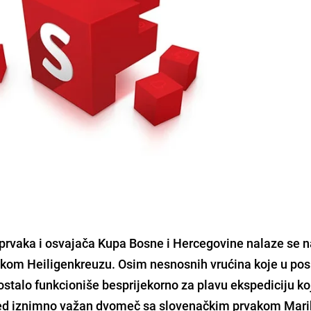
 prvaka i osvajača Kupa Bosne i Hercegovine nalaze se 
jskom
Heiligenkreuzu
. Osim nesnosnih vrućina koje u pos
ostalo funkcioniše besprijekorno za plavu ekspediciju ko
red
iznimno važan dvomeč sa slovenačkim prvakom Mar