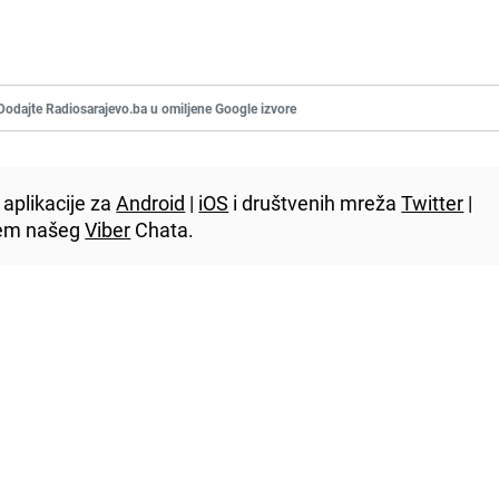
Dodajte Radiosarajevo.ba u omiljene Google izvore
aplikacije za
Android
|
iOS
i društvenih mreža
Twitter
|
utem našeg
Viber
Chata.