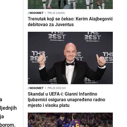
/
NOGOMET
I
PRIJE 24MIN
Trenutak koji se čekao: Kerim Alajbegović
debitovao za Juventus
/
NOGOMET
I
PRIJE OKO 6H
Skandal u UEFA-i: Gianni Infantino
na
ljubavnici osigurao unapređeno radno
mjesto i visoku platu
ljednjih
ja
iborom.