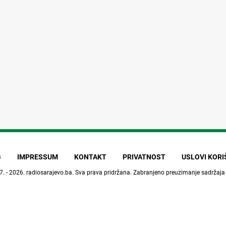
G
IMPRESSUM
KONTAKT
PRIVATNOST
USLOVI KOR
7. - 2026.
radiosarajevo.ba
. Sva prava pridržana. Zabranjeno preuzimanje sadržaja