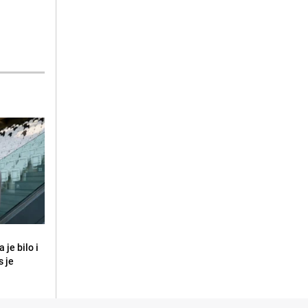
 je bilo i
s je