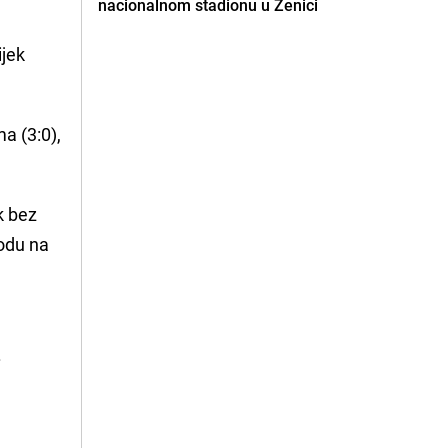
nacionalnom stadionu u Zenici
ijek
a (3:0),
k bez
vodu na
.