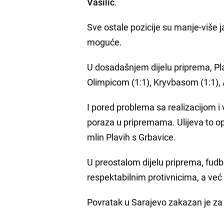
Vasilić
.
Sve ostale pozicije su manje-više
moguće.
U dosadašnjem dijelu priprema, Pla
Olimpicom (1:1), Kryvbasom (1:1), 
I pored problema sa realizacijom i v
poraza u pripremama. Ulijeva to op
mlin Plavih s Grbavice.
U preostalom dijelu priprema, fudb
respektabilnim protivnicima, a već
Povratak u Sarajevo zakazan je za 