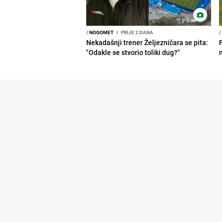
/
NOGOMET
I
PRIJE 2 DANA
/
Nekadašnji trener Željezničara se pita:
"Odakle se stvorio toliki dug?"