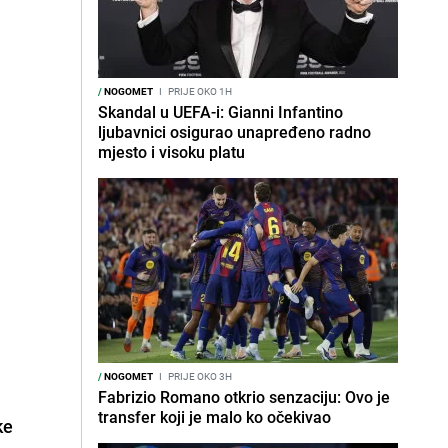
/
NOGOMET
I
PRIJE OKO 1H
Skandal u UEFA-i: Gianni Infantino
ljubavnici osigurao unapređeno radno
mjesto i visoku platu
/
NOGOMET
I
PRIJE OKO 3H
a
Fabrizio Romano otkrio senzaciju: Ovo je
transfer koji je malo ko očekivao
ke