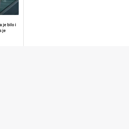
 je bilo i
s je