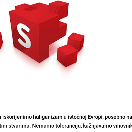
a iskorijenimo huliganizam u istočnoj Evropi,
posebno n
 sa tim stvarima. Nemamo toleranciju, kažnjavamo vinovni