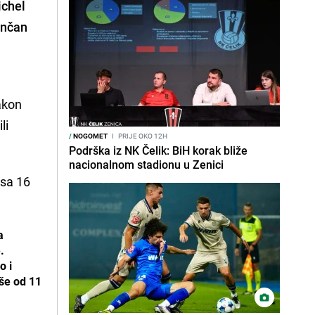
chel
ončan
nakon
li
/
NOGOMET
I
PRIJE OKO 12H
Podrška iz NK Čelik: BiH korak bliže
nacionalnom stadionu u Zenici
 sa 16
a
.
o i
iše od 11