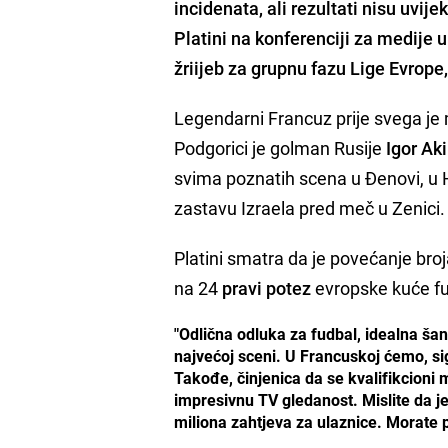
incidenata, ali rezultati nisu uvij
Platini
na konferenciji za medije u
žriijeb za grupnu fazu Lige Evrope,
Legendarni Francuz prije svega je m
Podgorici je golman Rusije
Igor Ak
svima poznatih scena u Đenovi, u Hr
zastavu Izraela pred meč u Zenici.
Platini smatra da je povećanje br
na 24
pravi potez
evropske kuće f
"Odlična odluka za fudbal, idealna šan
najvećoj sceni. U Francuskoj ćemo, si
Takođe, činjenica da se kvalifikcioni m
impresivnu TV gledanost. Mislite da j
miliona zahtjeva za ulaznice. Morate pri