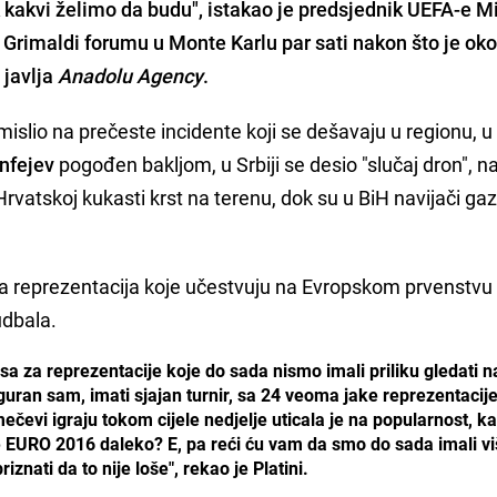
ek kakvi želimo da budu", istakao je predsjednik UEFA-e
Mi
 Grimaldi forumu u Monte Karlu par sati nakon što je ok
 javlja
Anadolu Agency
.
islio na prečeste incidente koji se dešavaju u regionu, u
infejev
pogođen bakljom, u Srbiji se desio "slučaj dron", 
vatskoj kukasti krst na terenu, dok su u BiH navijači gazi
oja reprezentacija koje učestvuju na Evropskom prvenstvu
udbala.
sa za reprezentacije koje do sada nismo imali priliku gledati n
guran sam, imati sjajan turnir, sa 24 veoma jake reprezentacije
ečevi igraju tokom cijele nedjelje uticala je na popularnost, ka
e EURO 2016 daleko? E, pa reći ću vam da smo do sada imali v
znati da to nije loše", rekao je Platini.