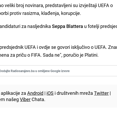
ao veliki broj novinara, predstavljeni su izvještaji UEFA o
borbi protiv rasizma, klađenja, korupcije.
 kandidaturi za nasljednika
Seppa Blattera
u fotelji predsj
 predsjednik UEFA i ovdje se govori isključivo o UEFA. Zn
ena za priču o FIFA. Sada ne", poručio je Platini.
Dodajte Radiosarajevo.ba u omiljene Google izvore
aplikacije za
Android
|
iOS
i društvenih mreža
Twitter
|
utem našeg
Viber
Chata.