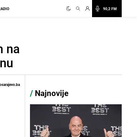
RADIO
90,2 FM
m na
anu
osarajevo.ba
/
Najnovije