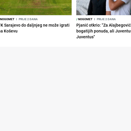
NOGOMET
I
PRIJE 2 DANA
/
NOGOMET
I
PRIJE 2 DANA
FK Sarajevo do daljnjeg ne može igrati
Pjanić otkrio: "Za Alajbegovića
na Koševu
bogatijih ponuda, ali Juventu
Juventus"