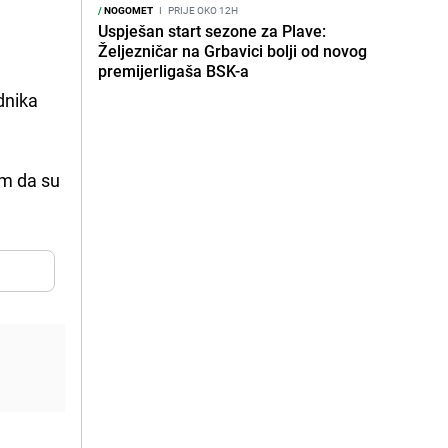
/
NOGOMET
I
PRIJE OKO 12H
Uspješan start sezone za Plave:
Željezničar na Grbavici bolji od novog
premijerligaša BSK-a
ednika
am da su