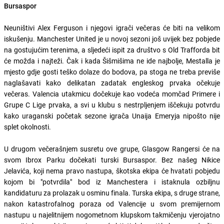
Bursaspor
Neuništivi Alex Ferguson i njegovi igrači večeras će biti na velikom
iskušenju. Manchester United je u novoj sezoni još uvijek bez pobjede
na gostujućim terenima, a sljedeći ispit za društvo s Old Trafforda bit
će možda i najteži. Čak i kada Šišmišima ne ide najbolje, Mestalla je
mjesto gdje gosti teško dolaze do bodova, pa stoga ne treba previše
naglašavati kako delikatan zadatak engleskog prvaka očekuje
večeras. Valencia utakmicu dočekuje kao vodeća momčad Primere i
Grupe C Lige prvaka, a svi u klubu s nestrpljenjem iščekuju potvrdu
kako uraganski početak sezone igrača Unaija Emeryja nipošto nije
splet okolnosti.
U drugom večerašnjem susretu ove grupe, Glasgow Rangersi će na
svom Ibrox Parku dočekati turski Bursaspor. Bez našeg Nikice
Jelavića, koji nema pravo nastupa, škotska ekipa će hvatati pobjedu
kojom bi "potvrdila" bod iz Manchestera i istaknula ozbiljnu
kandidaturu za prolazak u osminu finala. Turska ekipa, s druge strane,
nakon katastrofalnog poraza od Valencije u svom premijernom
nastupu u najelitnijem nogometnom klupskom takmičenju vjerojatno