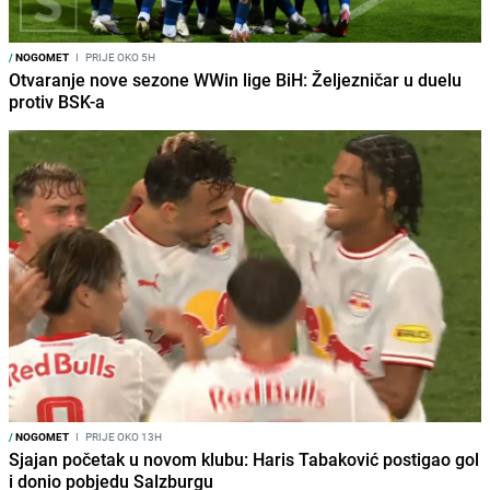
/
NOGOMET
I
PRIJE OKO 5H
Otvaranje nove sezone WWin lige BiH: Željezničar u duelu
protiv BSK-a
/
NOGOMET
I
PRIJE OKO 13H
Sjajan početak u novom klubu: Haris Tabaković postigao gol
i donio pobjedu Salzburgu