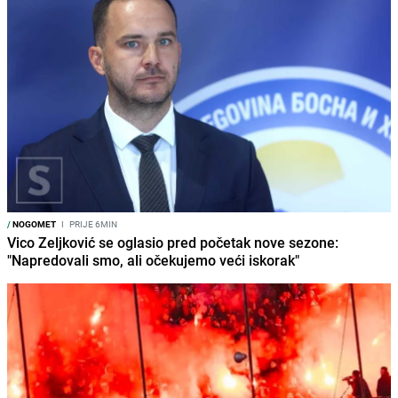
/
NOGOMET
I
PRIJE 6MIN
Vico Zeljković se oglasio pred početak nove sezone:
"Napredovali smo, ali očekujemo veći iskorak"