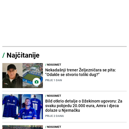
/
Najčitanije
/
NOGOMET
Nekadašnji trener Željezničara se pita:
"Odakle se stvorio toliki dug?"
PRIJE 1 DAN
/
NOGOMET
Bild otkrio detalje o Džekinom ugovoru: Za
svaku pobjedu 20.000 eura, Amra i djeca
dolaze u Njemačku
PRIJE 2 DANA
/
NOGOMET