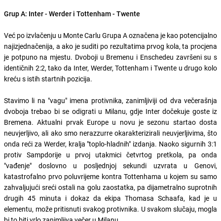
Grup A: Inter - Werder i Tottenham - Twente
Već po izvlačenju u Monte Carlu Grupa A označena je kao potencijalno
najizjednačenija, a ako je suditi po rezultatima prvog kola, ta procjena
je potpuno na mjestu. Dvoboji u Bremenu i Enschedeu završeni su s
identičnih 2:2, tako da Inter, Werder, Tottenham i Twente u drugo kolo
kreću s istih startnih pozicija.
Stavimo li na "vagu" imena protivnika, zanimljiviji od dva večerašnja
dvoboja trebao bi se odigrati u Milanu, gdje Inter dočekuje goste iz
Bremena. Aktualni prvak Europe u novu je sezonu startao dosta
neuvjerljivo, ali ako smo nerazzurre okarakterizirali neuvjerljivima, što
onda reći za Werder, kralja "toplo-hladnih" izdanja. Naoko sigurnih 3:1
protiv Sampdorije u prvoj utakmici četvrtog pretkola, pa onda
"vađenje" doslovno u posljednjoj sekundi uzvrata u Genovi,
katastrofalno prvo poluvrijeme kontra Tottenhama u kojem su samo
zahvaljujući sreći ostali na golu zaostatka, pa dijametralno suprotnih
drugih 45 minuta i dokaz da ekipa Thomasa Schaafa, kad je u
elementu, može pritisnuti svakog protivnika. U svakom slučaju, mogla
bi to biti vrlo zanimljiva večer u Milanu.