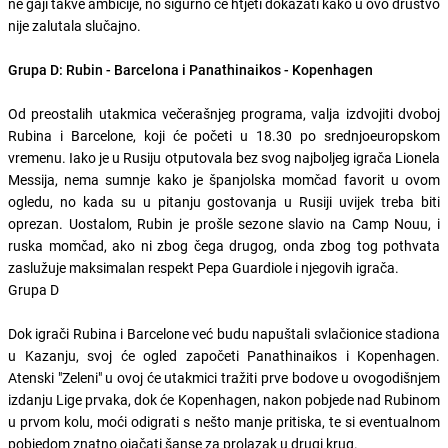
ne gaji takve ambicije, no sigurno će htjeti dokazati kako u ovo društvo
nije zalutala slučajno.
Grupa D: Rubin - Barcelona i Panathinaikos - Kopenhagen
Od preostalih utakmica večerašnjeg programa, valja izdvojiti dvoboj
Rubina i Barcelone, koji će početi u 18.30 po srednjoeuropskom
vremenu. Iako je u Rusiju otputovala bez svog najboljeg igrača Lionela
Messija, nema sumnje kako je španjolska momčad favorit u ovom
ogledu, no kada su u pitanju gostovanja u Rusiji uvijek treba biti
oprezan. Uostalom, Rubin je prošle sezone slavio na Camp Nouu, i
ruska momčad, ako ni zbog čega drugog, onda zbog tog pothvata
zaslužuje maksimalan respekt Pepa Guardiole i njegovih igrača.
Grupa D
Dok igrači Rubina i Barcelone već budu napuštali svlačionice stadiona
u Kazanju, svoj će ogled započeti Panathinaikos i Kopenhagen.
Atenski "Zeleni" u ovoj će utakmici tražiti prve bodove u ovogodišnjem
izdanju Lige prvaka, dok će Kopenhagen, nakon pobjede nad Rubinom
u prvom kolu, moći odigrati s nešto manje pritiska, te si eventualnom
pobjedom znatno ojačati šanse za prolazak u drugi krug.