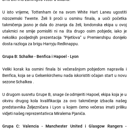
U isto vrijeme, Tottenham će na svom White Hart Laneu ugostiti
nizozemski Twente. Želi li proći u osminu finala, a uoči početka
takmičenja jasno je dala do znanja da želi, londonska ekipa u ovoj
utakmici ne smije pomisliti ni na šta drugo osim pobjede, iako je
nekoliko posljednjih prezentacija "Pijetlova" u Premiershipu donijelo
dosta razloga za brigu Harryju Redknappu.
Grupa B: Schalke - Benfica i Hapoel - Lyon
Veliki korak ka osmini finala bi večerašnjom pobjedom napravila i
Benfica, koja se u Gelsenkirchenu nada iskoristiti očajan start u novu
sezone Schalkea .
U drugom susretu Grupe B, snage će odmjeriti Hapoel, ekipa koja je u
okviru drugog kola kvalifikacija za ovo takmičenje izbacila našeg
predstavnika Željezničara i Lyon u kojem ćemo večeras imati priliku
vidjeti našeg reprezentativca Miralema Pjanića.
Grupa C: Valencia - Manchester United i Glasgow Rangers -