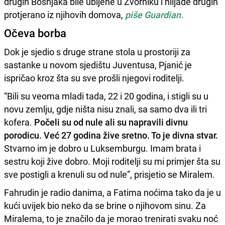
drugih Bošnjaka bile ubijene u Zvorniku i hiljade drugih
protjerano iz njihovih domova,
piše Guardian.
Očeva borba
Dok je sjedio s druge strane stola u prostoriji za
sastanke u novom sjedištu Juventusa, Pjanić je
ispričao kroz šta su sve prošli njegovi roditelji.
“Bili su veoma mladi tada, 22 i 20 godina, i stigli su u
novu zemlju, gdje ništa nisu znali, sa samo dva ili tri
kofera.
Počeli su od nule ali su napravili divnu
porodicu. Već 27 godina žive sretno. To je divna stvar.
Stvarno im je dobro u Luksemburgu. Imam brata i
sestru koji žive dobro. Moji roditelji su mi primjer šta su
sve postigli a krenuli su od nule”, prisjetio se Miralem.
Fahrudin je radio danima, a Fatima noćima tako da je u
kući uvijek bio neko da se brine o njihovom sinu. Za
Miralema, to je značilo da je morao trenirati svaku noć