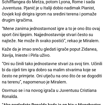
Schifflangea do Metza, potom Lyona, Rome i sada
Juventusa. Pjanić je u Italiji dobio nadimak Pianist,
čovjek koji dirigira igrom na sredini terena i pomaže
drugim igračima.
“Mene zanima jednostavnost igre a to je ono što ovaj
sport čini lijepim. Najjednostavnije stvari često su
najteže. Ne može ih svako postići”, rekao je Miralem.
Kaže da je imao sreću gledati igrače poput Zidanea,
Xavija, Inieste i Pirla uživo.
“Oni su činili tako jednostavne stvari za svoj tim. Učinili
bi da cijeli tim igra dobro sa malim stvarima koje se
često ne primjete. Oni utječu na ono što će se dogoditi
na terenu”, napomenuo je Miralem.
Osvrnuo se i na novog igrača u Juventusu Cristiana
Ronalda.
“
Ako pogledate Ronalda kada je on bio u Manchester