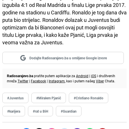
izgubila 4:1 od Real Madrida u finalu Lige prvaka 2017.
godine na stadionu u Cardiffu. Ronaldo je tog dana dva
puta bio strijelac. Ronaldov dolazak u Juventus budi
optimizam da bi Bianconeri ovaj put mogli osvojiti
titulu Lige prvaka, i kako kaže Pjanić, Liga prvaka je
veoma važna za Juventus.
Dodajte Radiosarajevo.ba u omiljene Google izvore
Radiosarajevo.ba
pratite putem aplikacije za
Android
|
iOS
i društvenih
mreža
Twitter
|
Facebook
|
Instagram
, kao i putem našeg
Viber
Chata.
#Juventus
#Miralem Pjanić
#Cristiano Ronaldo
#karijera
#rat u BiH
#Guardian