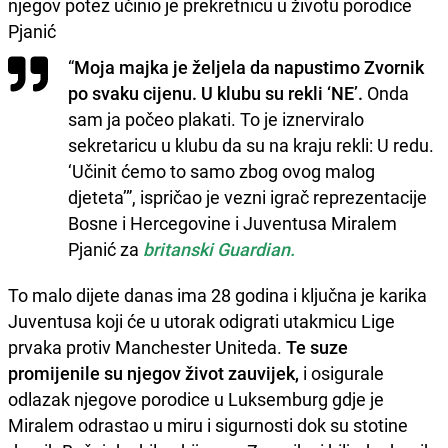
njegov potez učinio je prekretnicu u životu porodice
Pjanić
“
Moja majka je željela da napustimo Zvornik
po svaku cijenu. U klubu su rekli ‘NE’.
Onda
sam ja počeo plakati. To je iznerviralo
sekretaricu u klubu da su na kraju rekli: U redu.
‘Učinit ćemo to samo zbog ovog malog
djeteta’”, ispričao je vezni igrač reprezentacije
Bosne i Hercegovine i Juventusa Miralem
Pjanić za
britanski Guardian.
To malo dijete danas ima 28 godina i ključna je karika
Juventusa koji će u utorak odigrati utakmicu Lige
prvaka protiv Manchester Uniteda.
Te suze
promijenile su njegov život zauvijek,
i osigurale
odlazak njegove porodice u Luksemburg gdje je
Miralem odrastao u miru i sigurnosti dok su stotine