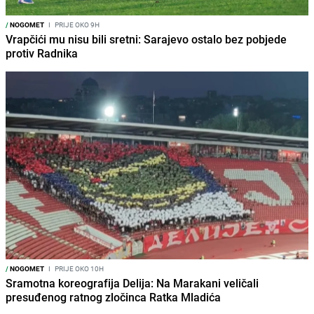
/
NOGOMET
I
PRIJE OKO 9H
Vrapčići mu nisu bili sretni: Sarajevo ostalo bez pobjede
protiv Radnika
/
NOGOMET
I
PRIJE OKO 10H
Sramotna koreografija Delija: Na Marakani veličali
presuđenog ratnog zločinca Ratka Mladića