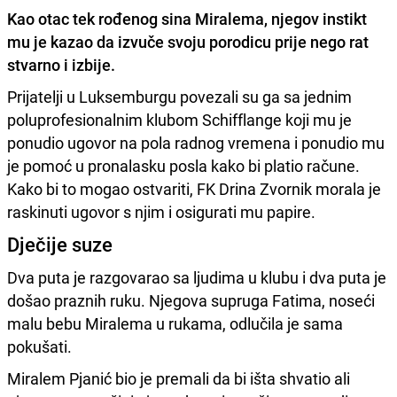
Kao otac tek rođenog sina Miralema, njegov instikt
mu je kazao da izvuče svoju porodicu prije nego rat
stvarno i izbije.
Prijatelji u Luksemburgu povezali su ga sa jednim
poluprofesionalnim klubom Schifflange koji mu je
ponudio ugovor na pola radnog vremena i ponudio mu
je pomoć u pronalasku posla kako bi platio račune.
Kako bi to mogao ostvariti, FK Drina Zvornik morala je
raskinuti ugovor s njim i osigurati mu papire.
Dječije suze
Dva puta je razgovarao sa ljudima u klubu i dva puta je
došao praznih ruku. Njegova supruga Fatima, noseći
malu bebu Miralema u rukama, odlučila je sama
pokušati.
Miralem Pjanić bio je premali da bi išta shvatio ali