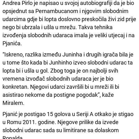
Andrea Pirlo je napisao u svojoj autobiografiji da je bio
opsjednut sa Pernambucanom i njgovim slobodnim
udarcima gdje bi lopta doslovno preskočila živi zid prije
nego bi ubrzala i ušla u mrežu. Takva tehnika
izvođenja slobodnih udaraca imala je veliki utjecaj i na
Pjanića.
“Iskreno, razlika između Juninha i drugih igrača bila je
u tome što kada bi Junhinho izveo slobodni udarac ta
lopta bi i ušla u gol. Zbog toga je on najbolji svih
vremena izvođač slobodnih udaraca jer je bio
konkretan. Njegovi udarci završili bi u mreži ili bi
asistirao nekome da postigne pogodak”, kaže
Miralem.
Pjanić je postigao 15 golova u Seriji A otkako je stigao
u Romu 2011. godine. Njegove prilike da izvede
slobodni udarac sada su limitirane sa dolaskom
Ronalda.