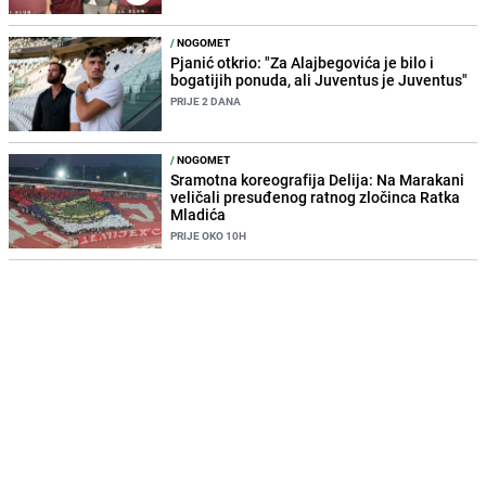
/
NOGOMET
Pjanić otkrio: "Za Alajbegovića je bilo i
bogatijih ponuda, ali Juventus je Juventus"
PRIJE 2 DANA
/
NOGOMET
Sramotna koreografija Delija: Na Marakani
veličali presuđenog ratnog zločinca Ratka
Mladića
PRIJE OKO 10H