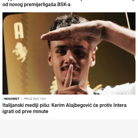
od novog premijerligaša BSK-a
/
NOGOMET
I
PRIJE OKO 12H
Italijanski mediji pišu: Kerim Alajbegović će protiv Intera
igrati od prve minute