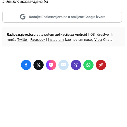
index.hr/radiosarajevo.ba
Dodajte Radiosarajevo.ba u omiljene Google izvore
Radiosarajevo.ba
pratite putem aplikacije za
Android
|
iOS
i društvenih
mreža
Twitter
|
Facebook
|
Instagram
, kao i putem našeg
Viber
Chata.