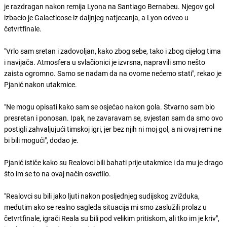
je razdragan nakon remija Lyona na Santiago Bernabeu. Njegov gol
izbacio je Galacticose iz daljnjeg natjecanja, a Lyon odveo u
četvrtfinale.
"Vrlo sam sretan i zadovoljan, kako zbog sebe, tako i zbog cijelog tima
i navijača. Atmosfera u svlačionici je izvrsna, napravili smo nešto
zaista ogromno. Samo se nadam da na ovome nećemo stati", rekao je
Pjanić nakon utakmice.
"Ne mogu opisati kako sam se osjećao nakon gola. Stvarno sam bio
presretan i ponosan. Ipak, ne zavaravam se, svjestan sam da smo ovo
postigli zahvaljujući timskoj igri, jer bez njih ni moj gol, a ni ovaj remi ne
bi bili mogući", dodao je.
Pjanić ističe kako su Realovci bili bahati prije utakmice i da mu je drago
što im se to na ovaj način osvetilo.
"Realovci su bili jako ljuti nakon posljednjeg sudijskog zvižduka,
međutim ako se realno sagleda situacija mi smo zaslužili prolaz u
četvrtfinale, igrači Reala su bili pod velikim pritiskom, ali tko im je kriv",