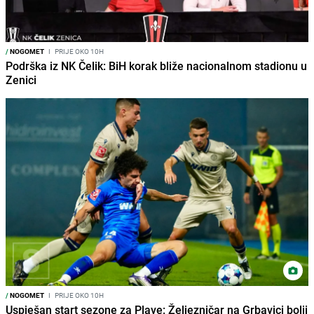
/
NOGOMET
I
PRIJE OKO 10H
Podrška iz NK Čelik: BiH korak bliže nacionalnom stadionu u
Zenici
/
NOGOMET
I
PRIJE OKO 10H
Uspješan start sezone za Plave: Željezničar na Grbavici bolji