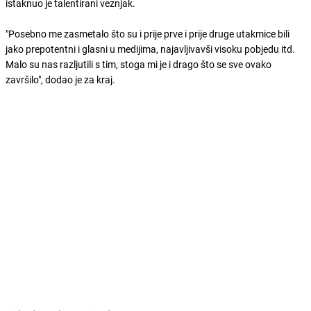
istaknuo je talentirani veznjak.
"Posebno me zasmetalo što su i prije prve i prije druge utakmice bili
jako prepotentni i glasni u medijima, najavljivavši visoku pobjedu itd.
Malo su nas razljutili s tim, stoga mi je i drago što se sve ovako
završilo", dodao je za kraj.