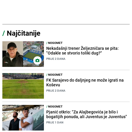
/
Najčitanije
/
NOGOMET
Nekadašnji trener Željezničara se pita:
"Odakle se stvorio toliki dug?"
PRIJE 2 DANA
/
NOGOMET
FK Sarajevo do daljnjeg ne može igrati na
Koševu
PRIJE 2 DANA
/
NOGOMET
Pjanić otkrio: "Za Alajbegovića je bilo i
bogatijih ponuda, ali Juventus je Juventus"
PRIJE 1 DAN