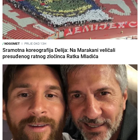
/
NOGOMET
I
PRIJE OKO 13H
Sramotna koreografija Delija: Na Marakani veličali
presuđenog ratnog zločinca Ratka Mladića