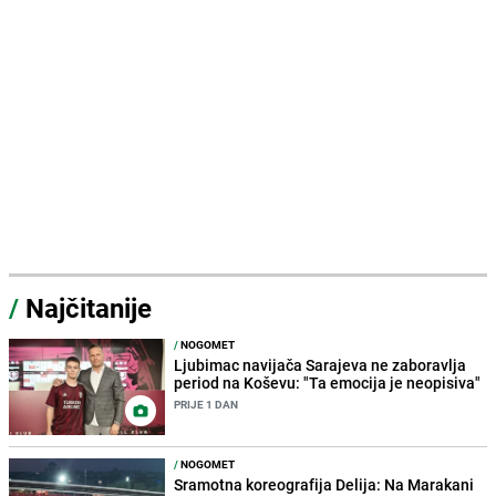
/
Najčitanije
/
NOGOMET
Ljubimac navijača Sarajeva ne zaboravlja
period na Koševu: "Ta emocija je neopisiva"
PRIJE 1 DAN
/
NOGOMET
Sramotna koreografija Delija: Na Marakani