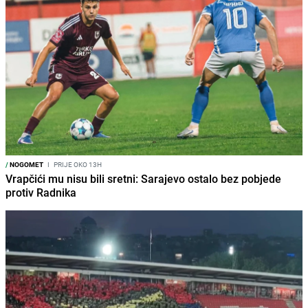
/
NOGOMET
I
PRIJE OKO 13H
Vrapčići mu nisu bili sretni: Sarajevo ostalo bez pobjede
protiv Radnika