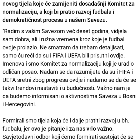
novog tijela koje će zamijeniti dosadašnji Komitet
za
normalizaciju, a koji bi pratio razvoj fudbala i
demokratičnost procesa u našem Savezu.
''Radim s vašim Savezom već deset godina, vidjela
sam dobra, ali i ružna vremena kroz koje je fudbal
ovdje prolazio. Ne smatram da trebam detaljisati,
samo ću reći da su i FIFA i UEFA bili prisutni ovdje.
Imenovali smo Komitet za normalizaciju koji je uradio
odličan posao. Nadam se da razumijete da su i FIFA i
UEFA sretni zbog progresa ovdje i nadamo se da će se
takvi trendovi nastaviti i u budućnosti. Važno nam je
da budemo informisani o aktivnostima Saveza u Bosni
i Hercegovini.
Formirali smo tijela koja će i dalje pratiti razvoj u bh.
fudbalu, jer
ovo je pitanje i za nas vrlo važno
.
Savjetodavni odbor koji ćemo formirati sastojat će se