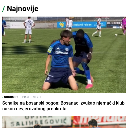
/
Najnovije
/
NOGOMET
I
PRIJE OKO 2H
Schalke na bosanski pogon: Bosanac izvukao njemački klub
nakon nevjerovatnog preokreta